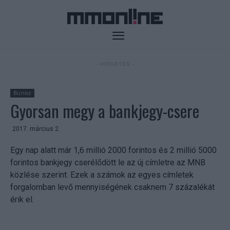
- HIRDETÉS -
Biznisz
Gyorsan megy a bankjegy-csere
2017. március 2.
Egy nap alatt már 1,6 millió 2000 forintos és 2 millió 5000
forintos bankjegy cserélődött le az új címletre az MNB
közlése szerint. Ezek a számok az egyes címletek
forgalomban levő mennyiségének csaknem 7 százalékát
érik el.