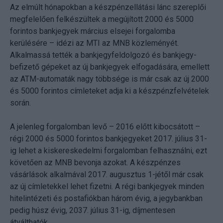
Az elmúlt hónapokban a készpénzellátási lánc szereplői
megfelelően felkészültek a megújított 2000 és 5000
forintos bankjegyek március elsejei forgalomba
kerülésére – idézi az MTI az MNB közleményét.
Alkalmassá tették a bankjegyfeldolgozó és bankjegy-
befizető gépeket az új bankjegyek elfogadására, emellett
az ATM-automaták nagy többsége is már csak az új 2000
és 5000 forintos címleteket adja ki a készpénzfelvételek
során.
A jelenleg forgalomban levő – 2016 előtt kibocsátott –
régi 2000 és 5000 forintos bankjegyeket 2017. július 31-
ig lehet a kiskereskedelmi forgalomban felhasználni, ezt
követően az MNB bevonja azokat. A készpénzes
vásárlások alkalmával 2017. augusztus 1-jétől már csak
az új címletekkel lehet fizetni. A régi bankjegyek minden
hitelintézeti és postafiókban három évig, a jegybankban
pedig húsz évig, 2037. július 31-ig, díjmentesen
átválthatók.