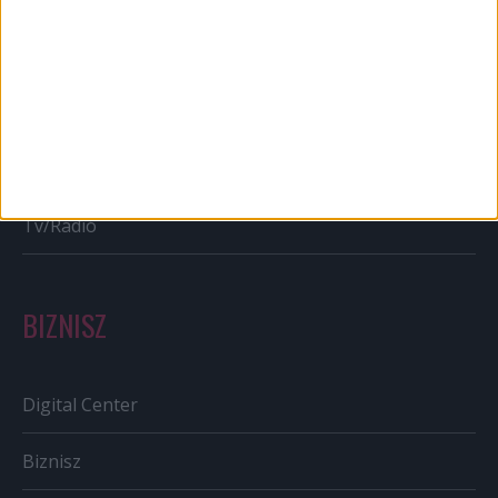
Bulvár
Out of home
Szabályozás
Tv/Rádió
BIZNISZ
Digital Center
Biznisz