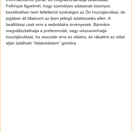
Felhívjuk figyelmét, hogy személyes adatainak bizonyos
kezeléséhez nem feltétlenül szükséges az Ön hozzájárulása, de
jogában áll tiltakozni az ilyen jellegű adatkezelés ellen. A
Boom a használt autók piacán
beállításai csak erre a weboldalra érvényesek. Bármikor
megváltoztathatja a preferenciáit, vagy visszavonhatja
hozzájárulását, ha visszatér erre az oldalra, és rákattint az oldal
alján található "Adatvédelem" gombra.
Akár egyetlen fotó alapján elvégzi
helyettünk a vásárlást a Kifli.hu új AI-
alapú megoldása