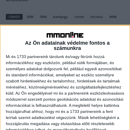
CÍMKÉK
2000
5000
bankjegy
címlet
forintos
MNB
Az Ön adatainak védelme fontos a
számunkra
Facebook
Email
Mi és 1733 partnereink tárolunk és/vagy férünk hozzá
információkhoz egy eszközön, például sütik formájában, és
személyes adatokat dolgozunk fel, például egyedi azonosítókat
és standard információkat, amelyeket az eszköz személyre
Előző cikk
Következő cikk
szabott hirdetésekhez és tartalomhoz, hirdetések és tartalmak
Mesés pályázatot hirdet a
Ők kaptak Fonogram-díjat
méréséhez, közönségmérésekhez és szolgáltatásfejlesztéshez
Telekom
küld.
Az Ön engedélyével mi és a partnereink eszközleolvasásos
módszerrel szerzett pontos geolokációs adatokat és azonosítási
információkat is felhasználhatunk. A megfelelő helyre kattintva
hozzájárulhat ahhoz, hogy mi és a 1733 partnereink a fent
KAPCSOLÓDÓ CIKKEK
MORE FROM AUTHOR
leírtak szerint adatkezelést végezzünk. Másik lehetőségként a
hozzájárulás megadása vagy elutasítása előtt részletesebb
Új márkabolt nyílik az Etele Plázában
információkhoz juthat, és megváltoztathatja beállításait.