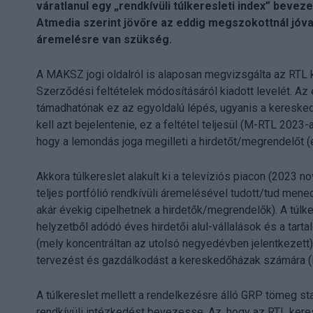
váratlanul egy „rendkívüli túlkeresleti index” beve
Atmedia szerint jövőre az eddig megszokottnál jóv
áremelésre van szükség.
A MAKSZ jogi oldalról is alaposan megvizsgálta az RTL 
Szerződési feltételek módosításáról kiadott levelét. Az 
támadhatónak ez az egyoldalú lépés, ugyanis a keresked
kell azt bejelentenie, ez a feltétel teljesül (M-RTL 2023
hogy a lemondás joga megilleti a hirdetőt/megrendelőt (e
Akkora túlkereslet alakult ki a televíziós piacon (202
teljes portfólió rendkívüli áremelésével tudott/tud mene
akár évekig cipelhetnek a hirdetők/megrendelők). A túlk
helyzetből adódó éves hirdetői alul-vállalások és a tar
(mely koncentráltan az utolsó negyedévben jelentkezett)
tervezést és gazdálkodást a kereskedőházak számára (i
A túlkereslet mellett a rendelkezésre álló GRP tömeg st
rendkívüli intézkedést bevezesse. Az, hogy az RTL ker