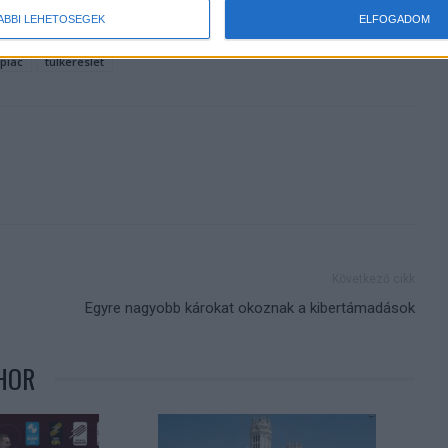
ÁBBI LEHETŐSÉGEK
ELFOGADOM
piac
túlkereslet
Következő cikk
Egyre nagyobb károkat okoznak a kibertámadások
HOR