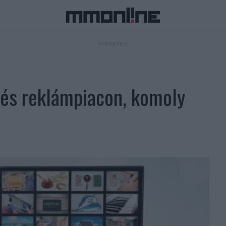
- HIRDETÉS -
vés reklámpiacon, komoly