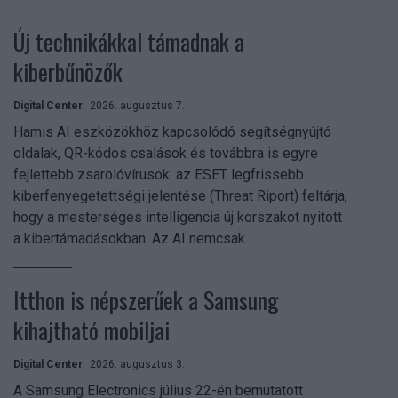
Új technikákkal támadnak a
kiberbűnözők
Digital Center
2026. augusztus 7.
Hamis AI eszközökhöz kapcsolódó segítségnyújtó
oldalak, QR-kódos csalások és továbbra is egyre
fejlettebb zsarolóvírusok: az ESET legfrissebb
kiberfenyegetettségi jelentése (Threat Riport) feltárja,
hogy a mesterséges intelligencia új korszakot nyitott
a kibertámadásokban. Az AI nemcsak...
Itthon is népszerűek a Samsung
kihajtható mobiljai
Digital Center
2026. augusztus 3.
A Samsung Electronics július 22-én bemutatott