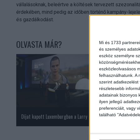
vállalásoknak, beleértve a költések tervezett szezonali
érdekében, mind pedig az időben történő kampány-lejele
és gazdálkodást.
OLVASTA MÁR?
Mi és 1733 partnerei
és személyes adatoka
eszköz személyre sz
közönségmérésekhez 
eszközleolvasásos mó
felhasználhatunk. A 
szerint adatkezelést
részletesebb informác
adatainak bizonyos k
ilyen jellegű adatke
preferenciáit, vagy v
található "Adatvéde
Díjat kapott Luxemburgban a Larry
Így lehet sokkal ol
használtautót venn