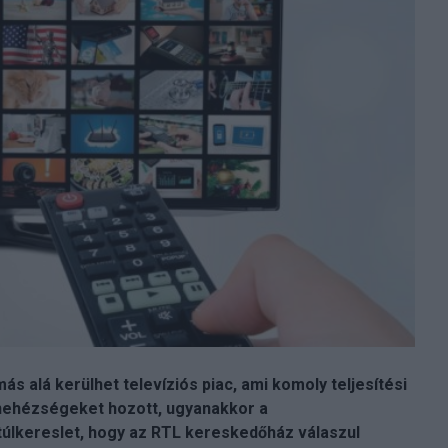
s alá kerülhet televíziós piac, ami komoly teljesítési
 nehézségeket hozott, ugyanakkor a
lkereslet, hogy az RTL kereskedőház válaszul