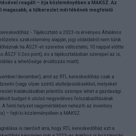
zetésével reagált – írja közleményében a MAKSZ. Az
al magasabb, a túlkereslet mértékének megfelelő
kereskedőház - Tájékoztató a 2023-ra érvényes Általános
előzetes szakvélemény alapján, jogi oldaldalról nem tűnik
őháznak ha ÁSZF-et szeretne változtatni, 10 nappal előtte
-as ÁSZF II.2es pont), és a tájékoztatásban szerepel az is,
lállás a lehetősége árváltozás miatt).
3 november/december), amit az RTL kereskedőház csak a
dzselni (vagy olyan szintű alulteljesülésekkel, melyeket
ereslet kialakulásában jelentős szerepe lehet a gazdasági
talékolt budget-k utolsó negyedéves felszabadításának
. A fenti helyzet nagymértékben nehezíti az inventory
s) – fejti ki közleményében a MAKSZ.
agnálása is ráerősít arra, hogy RTL kereskedőház ezt a
eskedőház kénytelen már a 2023-as árakhoz is hozzányúlni