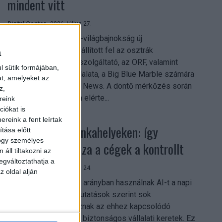
mindent vitt
Digital Center
2026. július 27.
A 2026-os labdarúgó-világbajnokság új
streamingrekordokat állított fel az osztrák
a
közszolgálati műsorszolgáltató, az ORF, valamint
l sütik formájában,
technológiai leányvállalata, a Big Blue Marble számára
at, amelyeket az
– írja a Broadband TV News. A döntő mérkőzés során
z,
az átlagos nézőszám elérte...
reink
iókat is
reink a fent leírtak
Shadow AI a munkahelyeken: így
tása előtt
hogy személyes
szerezhetik vissza a cégek a kontrollt
áll tiltakozni az
egváltoztathatja a
Digital Center
2026. július 24.
z oldal alján
A munkavállalók nagy arányban használnak AI-t a napi
munkában, ám friss kutatások szerint sok
szervezetnél hiányoznak az ehhez kapcsolódó
világos irányelvek és biztonságos vállalati keretek. Ez