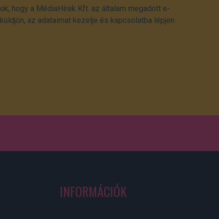
ok, hogy a MédiaHírek Kft. az általam megadott e-
üldjön, az adataimat kezelje és kapcsolatba lépjen
INFORMÁCIÓK