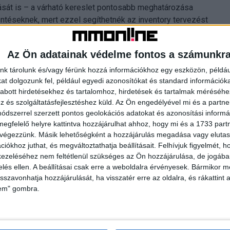
tását is – a várható kereslet pontosabb meghatározása
ntéseknek, mert ezzel segíthetnék az inventory tervezést
Az Ön adatainak védelme fontos a számunkr
nk tárolunk és/vagy férünk hozzá információkhoz egy eszközön, példáu
t dolgozunk fel, például egyedi azonosítókat és standard információk
abott hirdetésekhez és tartalomhoz, hirdetések és tartalmak méréséhe
és szolgáltatásfejlesztéshez küld.
Az Ön engedélyével mi és a partne
dszerrel szerzett pontos geolokációs adatokat és azonosítási informác
megfelelő helyre kattintva hozzájárulhat ahhoz, hogy mi és a 1733 partne
 végezzünk. Másik lehetőségként a hozzájárulás megadása vagy elutasí
iókhoz juthat, és megváltoztathatja beállításait.
Felhívjuk figyelmét, 
ezeléséhez nem feltétlenül szükséges az Ön hozzájárulása, de jogában 
zelés ellen. A beállításai csak erre a weboldalra érvényesek. Bármikor m
isszavonhatja hozzájárulását, ha visszatér erre az oldalra, és rákattint a
lem" gombra.
csóbban
Hétköznap szorosabbá vált a
i
nézettségi verseny