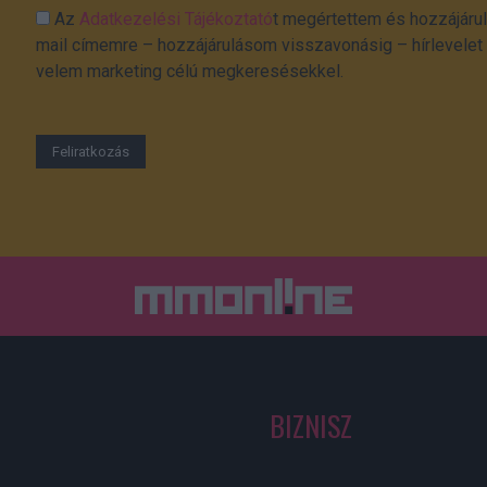
Az
Adatkezelési Tájékoztató
t megértettem és hozzájárul
mail címemre – hozzájárulásom visszavonásig – hírlevelet k
velem marketing célú megkeresésekkel.
BIZNISZ