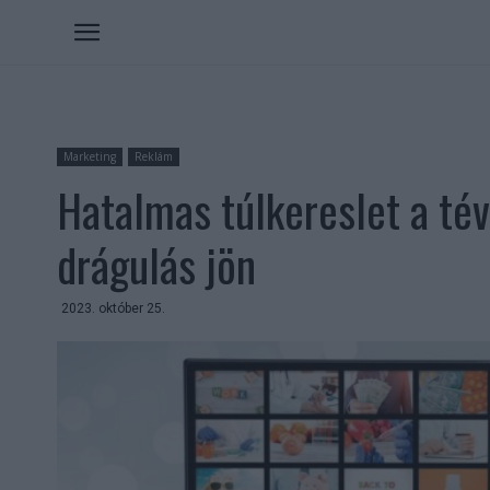
Marketing
Reklám
Hatalmas túlkereslet a té
drágulás jön
2023. október 25.