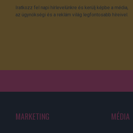
Iratkozz fel napi hírlevelünkre és kerülj képbe a média,
az ügynökségi és a reklám világ legfontosabb híreivel.
MARKETING
MÉDIA