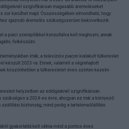
z eddigieknél szignifikánsan magasabb áremeléseket
n is sor kerülhet majd. Összességében elmondható, hogy
ékéhez igazodó áremelés szükségszerűen bekövetkezik.
t a piaci szereplőkkel konzultálva kell meghozni, annak
álni, felkészülni.
zleményükben írták, a televíziós piacon kialakult túlkereslet
el készült 2023-ra. Ennek, valamint a végrehajtott
nek köszönhetően a túlkeresletet éves szinten kezelni
eresleti helyzetben az eddigieknél szignifikánsan
s szükséges a 2024-es évre, ahogyan ez már a környező
 szállítási biztonság, mind pedig a tartalomelőállítás
ól gyakorlattá kell válnia mind a pontos éves