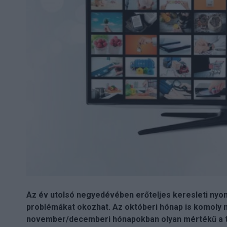
Az év utolsó negyedévében erőteljes keresleti nyomá
problémákat okozhat. Az októberi hónap is komoly
november/decemberi hónapokban olyan mértékű a tú