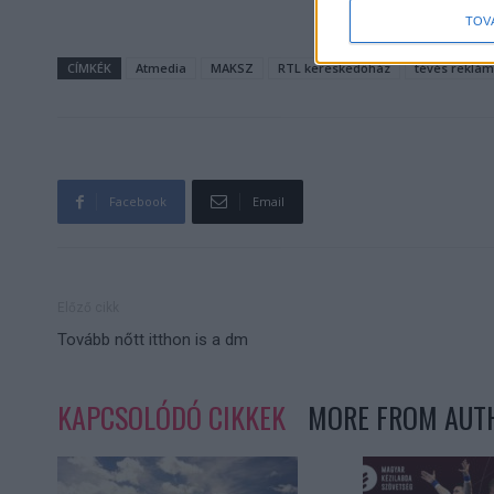
TOV
CÍMKÉK
Atmedia
MAKSZ
RTL kereskedőház
tévés reklám
Facebook
Email
Előző cikk
Tovább nőtt itthon is a dm
KAPCSOLÓDÓ CIKKEK
MORE FROM AUT