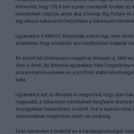
előrevetíti, hogy 2024-ben a piaci szereplők további a
jelenthetnek majd be, amire akár a holnap Big Picture-ö
egy ekkora túlkeresleti helyzetben a túlkereslet mért
Ugyanakkor a MAKSZ álláspontja szerint egy ilyen döntés
érdekében, hogy a hirdetők arra megfelelően tudjanak reag
Az elmúlt hét történéseire reagált az Atmedia is. Mint kö
őket is érinti. Az Atmedia ugyanakkor több forgatókönyvv
árszínvonal növelésnek és a portfólió stabil nézettségé
tudja.
Ugyanakkor azt az Atmedia is megerősíti, hogy ilyen túlk
magasabb, a túlkereslet mértékének megfelelő áremelé
országokban bejelentésre is került. Erre a lépésre mind a
színvonalának megőrzése miatt van szükség.
Ezen túlmenően a hirdetők és a médiaügynökségek oldalár