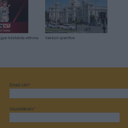
agyar kézilabda otthona
Vakáció újratöltve
Email cím
*
Vezetéknév
*