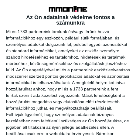
civil szervezetek is óvatosabbá váltak, többen a kivárás, a
korábban tervezett programok halasztása mellett
Az Ön adatainak védelme fontos a
döntöttek. Ugyanakkor az már 2021-ben is látható volt,
számunkra
hogy a pandémia remélt lecsengésével, a 2021-2027-es
Mi és 1733 partnereink tárolunk és/vagy férünk hozzá
uniós fejlesztési ciklus pályázatainak felfutásával a civil
információkhoz egy eszközön, például sütik formájában, és
szektor részéről ismét nő majd a kereslet a banki hitelek,
személyes adatokat dolgozunk fel, például egyedi azonosítókat
a támogatási források előfinanszírozása iránt – mondta el
és standard információkat, amelyeket az eszköz személyre
Szalay Orsolya, a Erste Bank Social Banking területének
szabott hirdetésekhez és tartalomhoz, hirdetések és tartalmak
vezetője.
méréséhez, közönségmérésekhez és szolgáltatásfejlesztéshez
küld.
Az Ön engedélyével mi és a partnereink eszközleolvasásos
módszerrel szerzett pontos geolokációs adatokat és azonosítási
A pénzintézet a hitelek mellett évek óta segíti kedvező
információkat is felhasználhatunk. A megfelelő helyre kattintva
számlacsomaggal, támogatással és edukációs
hozzájárulhat ahhoz, hogy mi és a 1733 partnereink a fent
programokkal, valamint stratégiai és pénzügyi képzéssel
leírtak szerint adatkezelést végezzünk. Másik lehetőségként a
a társadalmilag hasznos vállalkozások működését. Idén
hozzájárulás megadása vagy elutasítása előtt részletesebb
már 34 civil ügyfél nyitott számlát a banknál és ezzel
információkhoz juthat, és megváltoztathatja beállításait.
közel félezerre nőtt azon társadalmilag hasznos
Felhívjuk figyelmét, hogy személyes adatainak bizonyos
vállalkozások száma, melyek úgy gondolják, érdemes az
kezeléséhez nem feltétlenül szükséges az Ön hozzájárulása, de
jogában áll tiltakozni az ilyen jellegű adatkezelés ellen. A
Erstével bankolni. Ezzel nem csupán pénzt takarítanak
beállításai csak erre a weboldalra érvényesek. Bármikor
meg és dedikált kapcsolattartót kapnak, de a bank