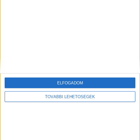
Még több podcast
ELFOGADOM
DIGITAL CENTER
TOVÁBBI LEHETŐSÉGEK
Itthon is népszerűek a Samsung kihajtható
mobiljai
Digital Center
2026. augusztus 3.