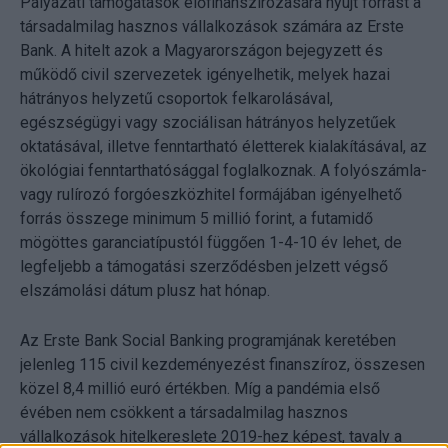
Pályázati támogatások előfinanszírozására nyújt forrást a
társadalmilag hasznos vállalkozások számára az Erste
Bank. A hitelt azok a Magyarországon bejegyzett és
működő civil szervezetek igényelhetik, melyek hazai
hátrányos helyzetű csoportok felkarolásával,
egészségügyi vagy szociálisan hátrányos helyzetűek
oktatásával, illetve fenntartható életterek kialakításával, az
ökológiai fenntarthatósággal foglalkoznak. A folyószámla-
vagy rulírozó forgóeszközhitel formájában igényelhető
forrás összege minimum 5 millió forint, a futamidő
mögöttes garanciatípustól függően 1-4-10 év lehet, de
legfeljebb a támogatási szerződésben jelzett végső
elszámolási dátum plusz hat hónap.
Az Erste Bank Social Banking programjának keretében
jelenleg 115 civil kezdeményezést finanszíroz, összesen
közel 8,4 millió euró értékben. Míg a pandémia első
évében nem csökkent a társadalmilag hasznos
vállalkozások hitelkereslete 2019-hez képest, tavaly a