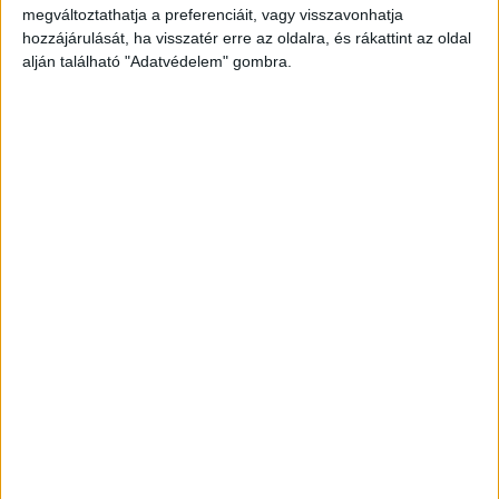
megváltoztathatja a preferenciáit, vagy visszavonhatja
folyamatosan vonja be a szervezeteket egyéb
hozzájárulását, ha visszatér erre az oldalra, és rákattint az oldal
programjaiba is, és így egyszerű donáció helyett alkalmuk
alján található "Adatvédelem" gombra.
van értéket teremteni és megmutatni magukat. A
pénzintézetnek 2021-ben 40 különböző civil
együttműködése volt programjai kapcsán, erre közel 70
millió forint támogatást biztosított.
Az Erste a társadalmilag hasznos vállalkozások
működésének támogatása mellett a civil szervezetek
dolgozóira is gondolt. A bank a vállalkozások
munkatársaira is kiterjesztette az Erste Kolléga Klub
Kedvezménycsomagot. A civil szervezetek dolgozói az
akár 0 forintos havi ügyfélkapcsolati díjért korlátlan
számban nyithatnak ingyenesen forint- és devizaszámlát,
melyekhez kedvezményes utalási, készpénzfelvételi- és
bankkártya díjak kapcsolódnak. „Az Erste Csoport célja
200 éve nem változott, részt kívánunk venni a jólét
kiterjesztésében. A bank elkötelezett a társadalmilag