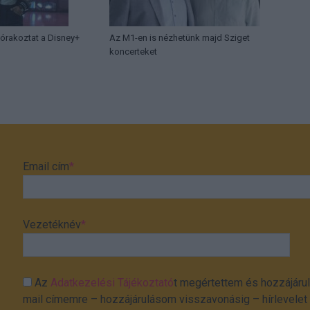
órakoztat a Disney+
Az M1-en is nézhetünk majd Sziget
koncerteket
Email cím
*
Vezetéknév
*
Az
Adatkezelési Tájékoztató
t megértettem és hozzájárul
mail címemre – hozzájárulásom visszavonásig – hírlevelet k