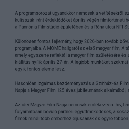
A programsorozat ugyanakkor nemcsak a vetítésekről szó
kulisszák iránt érdeklődőket április végén filmtörténeti
a Pannónia Filmstúdió épületében és a Róna utcai NFI St
Különösen fontos fejlemény, hogy 2026-ban tovább bővü
programjaiba. A MOME hallgatói az első magyar film, A t
amely egyszerre reflektál a magyar film születésére és 
kiállítás nyílik április 27-én. A legjobb munkákat szakmai
egyik fontos eleme lesz.
Hasonlóan izgalmas kezdeményezés a Színház-és Filmm
Napja a Magyar Film 125 éves jubileumának alkalmából, am
Az idei Magyar Film Napja nemcsak emlékezésre hív, han
folyamatosan bővülő partneri együttműködések, a sokszí
filmek minél több emberhez eljussanak és egyre többen f