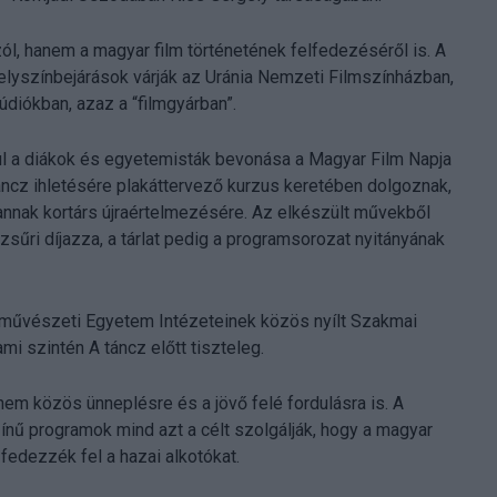
l, hanem a magyar film történetének felfedezéséről is. A
 helyszínbejárások várják az Uránia Nemzeti Filmszínházban,
údiókban, azaz a “filmgyárban”.
l a diákok és egyetemisták bevonása a Magyar Film Napja
áncz ihletésére plakáttervező kurzus keretében dolgoznak,
annak kortárs újraértelmezésére. Az elkészült művekből
 zsűri díjazza, a tárlat pedig a programsorozat nyitányának
űvészeti Egyetem Intézeteinek közös nyílt Szakmai
i szintén A táncz előtt tiszteleg.
em közös ünneplésre és a jövő felé fordulásra is. A
nű programok mind azt a célt szolgálják, hogy a magyar
edezzék fel a hazai alkotókat.