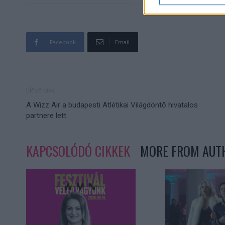
Facebook
Email
Előző cikk
A Wizz Air a budapesti Atlétikai Világdöntő hivatalos
partnere lett
KAPCSOLÓDÓ CIKKEK
MORE FROM AUT