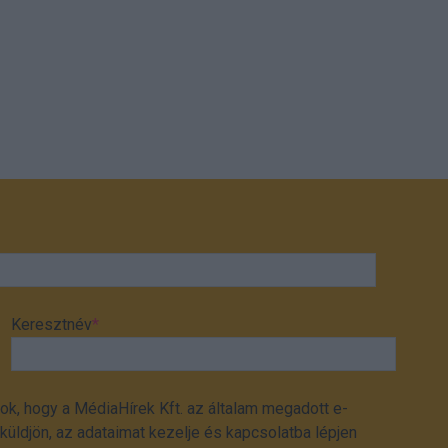
Keresztnév
*
ok, hogy a MédiaHírek Kft. az általam megadott e-
üldjön, az adataimat kezelje és kapcsolatba lépjen