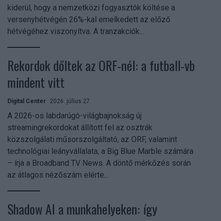
kiderül, hogy a nemzetközi fogyasztók költése a
versenyhétvégén 26%-kal emelkedett az előző
hétvégéhez viszonyítva. A tranzakciók...
Rekordok dőltek az ORF-nél: a futball-vb
mindent vitt
Digital Center
2026. július 27.
A 2026-os labdarúgó-világbajnokság új
streamingrekordokat állított fel az osztrák
közszolgálati műsorszolgáltató, az ORF, valamint
technológiai leányvállalata, a Big Blue Marble számára
– írja a Broadband TV News. A döntő mérkőzés során
az átlagos nézőszám elérte...
Shadow AI a munkahelyeken: így