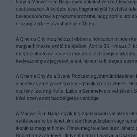
hogy a Magyar Film Napja mára sokakat vonzó filmünne
csatlakoznak. A korábbi évek hagyományát folytatva tele
bekapcsolódnak a programsorozatba, hogy április utolsó 
országszerte – olvasható az nfi.hu-n.
A Cinema City mozihálózat ebben a hónapban minden ked
magyar filmekre szóló belépőket. Április 30. - május 3.
megtekinthető az összes műsoron lévő magyar alkotás
kedvezményes jegyeket jelent, hanem különleges esemé
A Cinema City és a Svenk Podcast együttműködésének k
a nézőket, amelyeket közönségtalálkozók követnek. Bud
napfény íze, míg Koltai Lajos a Semmelweis vetítésén,
köré szervezett beszélgetés vendége.
A Magyar Film Napja egyik legizgalmasabb vállalása idé
vetítésekre is be lehet ülni, ahol hangulatában vagy te
ikonikus magyar filmek. Ennek megfelelően lesz látható
Róbert részvételével, illetve A nemzet aranyai a Csász