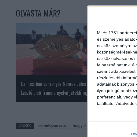
OLVASTA MÁR?
Mi és 1731 partnerei
és személyes adatoka
eszköz személyre sz
közönségmérésekhez 
eszközleolvasásos mó
felhasználhatunk. A 
szerint adatkezelést
részletesebb informác
Cannes-ban versenyez Nemes Jeles
Ezt kínálja idén a 
adatainak bizonyos k
ilyen jellegű adatke
László első francia nyelvű játékfilmje
Fesztivál
preferenciáit, vagy v
található "Adatvéde
CÍMKÉK
eseménysorozat
magyar film napja
mozik
NFI
TOV