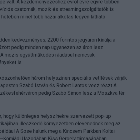
ppé vált. A kezdeményezéshez évről évre egyre többen
víziós csatornák, mozik és streamingszolgáltatók is
hetében minél több hazai alkotás legyen látható
den kedvezményes, 2200 forintos jegyáron kínálja a
 között pedig minden nap ugyanezen az áron lesz
. A mozis együttműködés ráadásul nemcsak
nyeket is.
öszönhetően három helyszínen speciális vetítések várják
apesten Szabó István és Robert Lantos vesz részt A
 Székesfehérváron pedig Szabó Simon lesz a Moszkva tér
n, hogy különleges helyszínekre szervezett pop-up
matikájában illeszkedő környezetben elevenednek meg az
 például A Sose halunk meg a Kincsem Parkban Koltai
ár–Komjádi Uszodában Kiss Gergely társaságában.