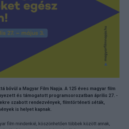
tá bővül a Magyar Film Napja. A 125 éves magyar film
ényezett és támogatott programsorozatban április 27. -
nekre szabott rendezvények, filmtörténeti séták,
mények is helyet kapnak.
yar film mindenkié, köszönhetően többek között annak,