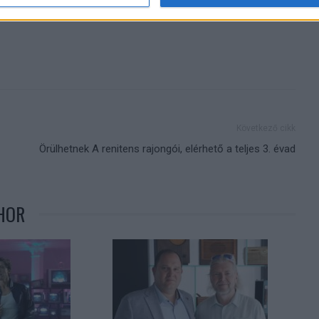
Következő cikk
Örülhetnek A renitens rajongói, elérhető a teljes 3. évad
HOR