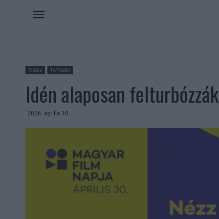
Média
Tv/Rádió
Idén alaposan felturbózzá
2026. április 10.