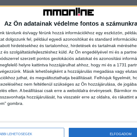
Az Ön adatainak védelme fontos a számunkr
nk tárolunk és/vagy férünk hozzá információkhoz egy eszközön, példáu
t dolgozunk fel, például egyedi azonosítókat és standard információk
abott hirdetésekhez és tartalomhoz, hirdetések és tartalmak méréséhe
és szolgáltatásfejlesztéshez küld.
Az Ön engedélyével mi és a partne
dszerrel szerzett pontos geolokációs adatokat és azonosítási informác
megfelelő helyre kattintva hozzájárulhat ahhoz, hogy mi és a 1731 partne
 végezzünk. Másik lehetőségként a hozzájárulás megadása vagy elutasí
iókhoz juthat, és megváltoztathatja beállításait.
Felhívjuk figyelmét, 
Budapesti Tavaszi
Nagyot ment Brazíliában a Csongor
ezeléséhez nem feltétlenül szükséges az Ön hozzájárulása, de jogában 
zelés ellen. A beállításai csak erre a weboldalra érvényesek. Bármikor m
és Tünde
isszavonhatja hozzájárulását, ha visszatér erre az oldalra, és rákattint a
lem" gombra.
streamingszolgáltatók
televíziós csatornák
ÁBBI LEHETŐSÉGEK
ELFOGADOM