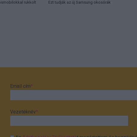
osmobilokkal rukkolt
Ezt tudják az új Samsung okosórák
Email cím
*
Vezetéknév
*