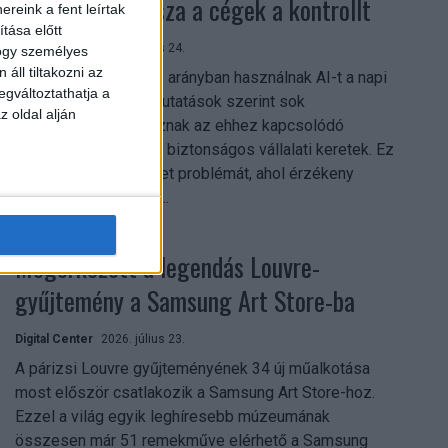
szerezhetik vissza a cégek a kontrollt
reink a fent leírtak
tása előtt
Digital Center
2026. július 24.
hogy személyes
áll tiltakozni az
A munkavállalók nagy arányban használnak AI-t a napi
egváltoztathatja a
munkában, ám friss kutatások szerint sok
z oldal alján
szervezetnél hiányoznak az ehhez kapcsolódó
világos irányelvek és biztonságos vállalati keretek. Ez
különösen ott jelenthet problémát, ahol érzékeny
üzleti információkkal...
Megérkezett a legendás Louvre-
gyűjtemény a Samsung Art Store-ba
Digital Center
2026. július 23.
A párizsi Louvre gyűjteményének 34 új műalkotása
most először csatlakozik a Samsung Art Store-hoz.
Ezzel a világ egyik leghíresebb múzeumának
összesen már 51 remekműve elérhető a Samsung