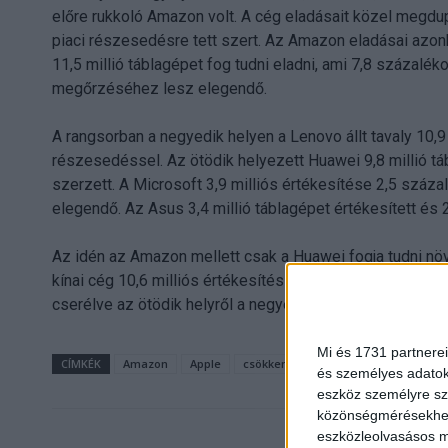
előre rukkoló Amazon volt. A cég eladásait közel megdup
piaci részesedésre tett szert. Az Amazon eladásai azonb
11,5 millió táblagépet fog tudni eladni, ami 7,8 százal
megőrzéséhez lesz elegendő.
A rangsorban a negyedik helyen a Lenovo állt tavaly 10,9
részesedéssel. Az ötödik helyezett Huawei 9,8 millió t
szerzett. A Microsoft 3,9 milliós értékesítése 2,5 szá
elegendő. Az Asus 3,4 millió táblagépet értékesített és
Az idén az Amazon mellett csak a Huawei fogja tudni növ
kínai cég 10,6 milliós értékesítéssel 7,2 százalékra növ
cserélve az ötödik helyről a negyedikre lép majd előre.
Mi és 1731 partnerei
CÍMKÉK
Amazon
Apple
csökken
Samsung
táblagép
és személyes adatoka
eszköz személyre sz
közönségmérésekhez 
eszközleolvasásos mó