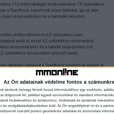
lázva 11,0 millió táblagép értékesítésével 7,0 százalékos
an a Trendforce szerint már közel tetőztek, így az idén
ékos piaci részesedéshez és a harmadik helyezés
 milliós értékesítéssel és 6,9 százalékos piaci
áblagépet adott el, ezzel 6,2 százalékos részesedést
zalékos részesedéshez és a hatodik helyezéshez volt
 2,2 százalékos részesedést szerzett tavaly.
elni táblagép eladásait a Trendforce prognózisa szerint. A
eli piaci részesedését és ezzel a Lenovo-val helyet
Az Ön adatainak védelme fontos a számunkr
nk tárolunk és/vagy férünk hozzá információkhoz egy eszközön, példáu
Trendforce
t dolgozunk fel, például egyedi azonosítókat és standard információk
abott hirdetésekhez és tartalomhoz, hirdetések és tartalmak méréséhe
és szolgáltatásfejlesztéshez küld.
Az Ön engedélyével mi és a partne
dszerrel szerzett pontos geolokációs adatokat és azonosítási informác