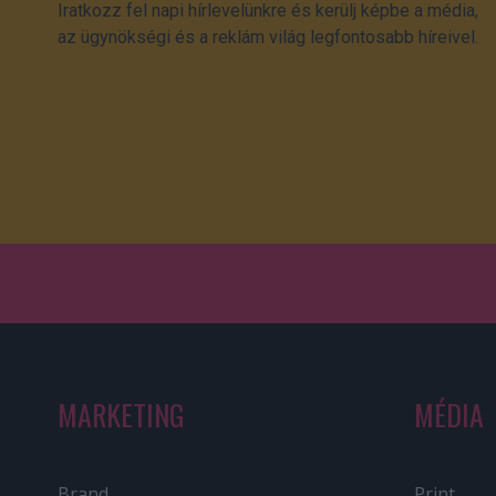
Iratkozz fel napi hírlevelünkre és kerülj képbe a média,
az ügynökségi és a reklám világ legfontosabb híreivel.
MARKETING
MÉDIA
Brand
Print