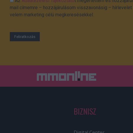
Az
Adatkezelési Tájékoztató
t megértettem és hozzájárul
mail címemre – hozzájárulásom visszavonásig – hírlevelet k
velem marketing célú megkeresésekkel.
BIZNISZ
Digital Center