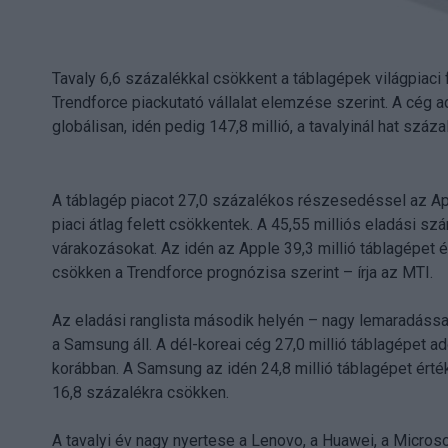
Tavaly 6,6 százalékkal csökkent a táblagépek világpiaci
Trendforce piackutató vállalat elemzése szerint. A cég ad
globálisan, idén pedig 147,8 millió, a tavalyinál hat szá
A táblagép piacot 27,0 százalékos részesedéssel az Appl
piaci átlag felett csökkentek. A 45,55 milliós eladási 
várakozásokat. Az idén az Apple 39,3 millió táblagépet 
csökken a Trendforce prognózisa szerint – írja az MTI.
Az eladási ranglista második helyén – nagy lemaradáss
a Samsung áll. A dél-koreai cég 27,0 millió táblagépet a
korábban. A Samsung az idén 24,8 millió táblagépet érté
16,8 százalékra csökken.
A tavalyi év nagy nyertese a Lenovo, a Huawei, a Micro