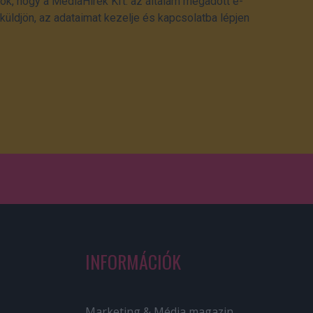
ok, hogy a MédiaHírek Kft. az általam megadott e-
üldjön, az adataimat kezelje és kapcsolatba lépjen
INFORMÁCIÓK
Marketing & Média magazin