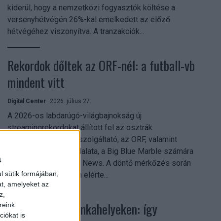
kiderül, hogy a nemzetközi fogyasztók költése a
versenyhétvégén 26%-kal emelkedett az előző
hétvégéhez viszonyítva. A tranzakciók...
Rekordok dőltek az ORF-nél: a futball-vb
mindent vitt
Digital Center
2026. július 27.
A 2026-os labdarúgó-világbajnokság új
streamingrekordokat állított fel az osztrák
közszolgálati műsorszolgáltató, az ORF, valamint
technológiai leányvállalata, a Big Blue Marble számára
a
– írja a Broadband TV News. A döntő mérkőzés során
l sütik formájában,
az átlagos nézőszám elérte...
at, amelyeket az
z,
Shadow AI a munkahelyeken: így
reink
iókat is