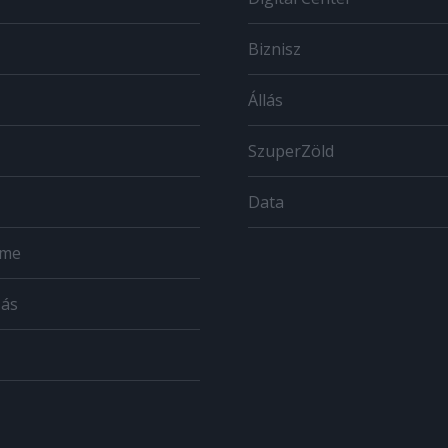
Biznisz
Állás
SzuperZöld
Data
ome
zás