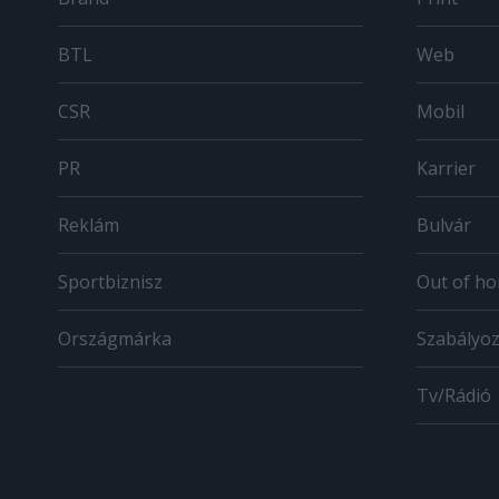
BTL
Web
CSR
Mobil
PR
Karrier
Reklám
Bulvár
Sportbiznisz
Out of h
Országmárka
Szabályo
Tv/Rádió