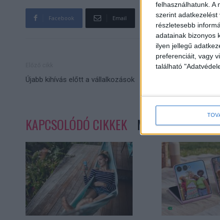
felhasználhatunk. A 
szerint adatkezelést
Facebook
Email
részletesebb informác
adatainak bizonyos k
ilyen jellegű adatke
preferenciáit, vagy v
Előző cikk
található "Adatvéde
Újabb kihívás előtt a vállalkozások
TOV
KAPCSOLÓDÓ CIKKEK
MORE FROM AUT