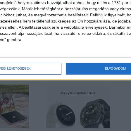
megfelelő helyre kattintva hozzájárulhat ahhoz, hogy mi és a 1731 partne
 végezzünk. Másik lehetőségként a hozzájárulás megadása vagy elutasí
iókhoz juthat, és megváltoztathatja beállításait.
Felhívjuk figyelmét, 
ezeléséhez nem feltétlenül szükséges az Ön hozzájárulása, de jogában 
zelés ellen. A beállításai csak erre a weboldalra érvényesek. Bármikor m
isszavonhatja hozzájárulását, ha visszatér erre az oldalra, és rákattint a
Következő cikk
lem" gombra.
Visszahívják a Central könyveket az Alexandra
hálózatából
ÁBBI LEHETŐSÉGEK
ELFOGADOM
HOR