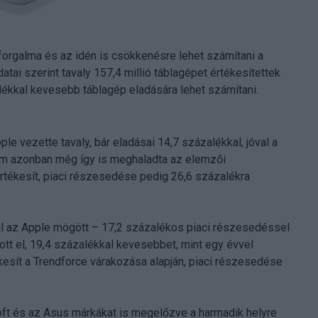
 forgalma és az idén is csökkenésre lehet számítani a
atai szerint tavaly 157,4 millió táblagépet értékesítettek
zalékkal kevesebb táblagép eladására lehet számítani.
e vezette tavaly, bár eladásai 14,7 százalékkal, jóval a
szám azonban még így is meghaladta az elemzői
értékesít, piaci részesedése pedig 26,6 százalékra
al az Apple mögött – 17,2 százalékos piaci részesedéssel
dott el, 19,4 százalékkal kevesebbet, mint egy évvel
kesít a Trendforce várakozása alapján, piaci részesedése
soft és az Asus márkákat is megelőzve a harmadik helyre