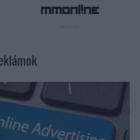
- HIRDETÉS -
reklámok