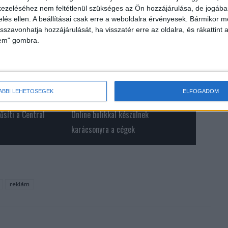
ezeléséhez nem feltétlenül szükséges az Ön hozzájárulása, de jogában 
zelés ellen. A beállításai csak erre a weboldalra érvényesek. Bármikor m
isszavonhatja hozzájárulását, ha visszatér erre az oldalra, és rákattint a
lem" gombra.
ÁBBI LEHETŐSÉGEK
ELFOGADOM
űsíti a Central
Online bulikkal készülnek
karácsonyra a cégek
reklám