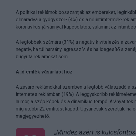
A politikai reklámok bosszantják az embereket, leginkáb
elmaradva a gyógyszer- (4%) és a nőiintimtermék-reklám
koronavírus-járvánnyal kapcsolatos, valamint az intimbeté
A legtöbbek számára (31%) a negatív kivitelezés a zavaró. 
negatív, ha túl harsány, agresszív, és ha idegesítő a zené
bugyuta reklámokat sem.
A jó emlék vásárlást hoz
A zavaró reklámokkal szemben a legtöbb válaszadó a szín
internetes reklámban (19%). A leggyakoribb reklámeleme
humor, a szép képek és a dinamikus tempó. Arányát tekin
míg utóbbi 22 említést kapott. Ugyancsak szeretjük, ha e
megjegyezhető.
„Mindez azért is kulcsfonto