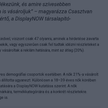
mlékezünk, és amire szívesebben
n is vásároljuk” – magyarázza Csasztvan
értő, a DisplayNOW társalapító-
dvel, viszont csak 47 olyanra, aminek a hirdetése zavarta
 nekik, vagy egyszerűen csak fel tudtak idézni részleteket a
 vásároltak a reklám hatására, mint az átlag (20%).
es demográfiai csoportok esetében. A nők 21%-a vásárolt
%-a állította ugyanezt. Különösen a 18–39 éves nők körében
hatására a DisplayNOW kutatása szerint. A nők
rkára, termékkategóriára és a konkrét részletekre.
e is.