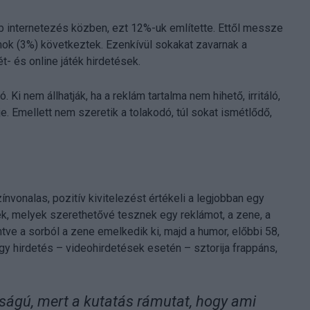
b internetezés közben, ezt 12%-uk említette. Ettől messze
ok (3%) következtek. Ezenkívül sokakat zavarnak a
t- és online játék hirdetések.
Ki nem állhatják, ha a reklám tartalma nem hihető, irritáló,
je. Emellett nem szeretik a tolakodó, túl sokat ismétlődő,
vonalas, pozitív kivitelezést értékeli a legjobban egy
k, melyek szerethetővé tesznek egy reklámot, a zene, a
tve a sorból a zene emelkedik ki, majd a humor, előbbi 58,
gy hirdetés – videohirdetések esetén – sztorija frappáns,
sságú, mert a kutatás rámutat, hogy ami