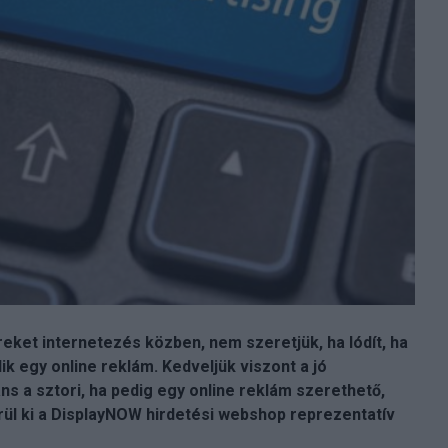
eket internetezés közben, nem szeretjük, ha lódít, ha
ik egy online reklám. Kedveljük viszont a jó
s a sztori, ha pedig egy online reklám szerethető,
erül ki a DisplayNOW hirdetési webshop reprezentatív