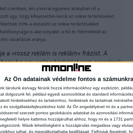
ekkel szemben, ám a korral egyenes arányban nő a
tt úgy, hogy kifejezetten kerüli az online hirdetéseket.
elettiek 30%-a elutasító az online hirdetésekkel
atékonysága is alacsonyabb: a 60 év felettieknél az
tént vásárlások aránya.
a a »rossz reklám is reklám« frázist. A
 hogy ha egy online hirdetést nem szeretnek
, akkor kevésbé eredményes a hirdető márka
Az Ön adatainak védelme fontos a számunkr
egy online hirdetést kedvelnek az
k számára is kedvezően hat” – foglalja
nk tárolunk és/vagy férünk hozzá információkhoz egy eszközön, példáu
t dolgozunk fel, például egyedi azonosítókat és standard információk
utatásának legfontosabb tapasztalatait
abott hirdetésekhez és tartalomhoz, hirdetések és tartalmak méréséhe
és szolgáltatásfejlesztéshez küld.
Az Ön engedélyével mi és a partne
dszerrel szerzett pontos geolokációs adatokat és azonosítási informác
megfelelő helyre kattintva hozzájárulhat ahhoz, hogy mi és a 1731 partne
 végezzünk. Másik lehetőségként a hozzájárulás megadása vagy elutasí
iókhoz juthat, és megváltoztathatja beállításait.
Felhívjuk figyelmét, 