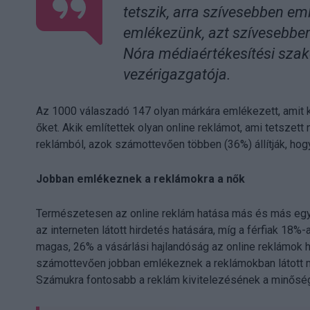
tetszik, arra szívesebben e
emlékezünk, azt szívesebbe
Nóra médiaértékesítési szak
vezérigazgatója.
Az 1000 válaszadó 147 olyan márkára emlékezett, amit ke
őket. Akik említettek olyan online reklámot, ami tetszett
reklámból, azok számottevően többen (36%) állítják, hogy
Jobban emlékeznek a reklámokra a nők
Természetesen az online reklám hatása más és más egy
az interneten látott hirdetés hatására, míg a férfiak 18
magas, 26% a vásárlási hajlandóság az online reklámok 
számottevően jobban emlékeznek a reklámokban látott má
Számukra fontosabb a reklám kivitelezésének a minőség