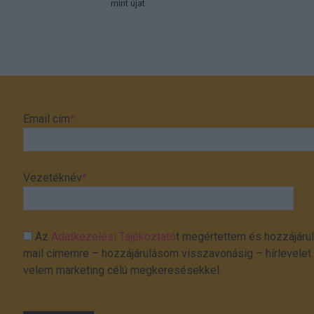
mint újat
Email cím
*
Vezetéknév
*
Az
Adatkezelési Tájékoztató
t megértettem és hozzájárul
mail címemre – hozzájárulásom visszavonásig – hírlevelet k
velem marketing célú megkeresésekkel.