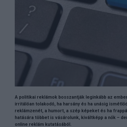
A politikai reklámok bosszantják leginkább az ember
irritálóan tolakodó, ha harsány és ha unásig ismétlőd
reklámzenét, a humort, a szép képeket és ha frappán
hatására többet is vásárolunk, kiváltképp a nők – d
online reklám kutatásából.