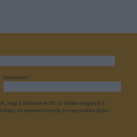
Keresztnév
*
ok, hogy a MédiaHírek Kft. az általam megadott e-
üldjön, az adataimat kezelje és kapcsolatba lépjen