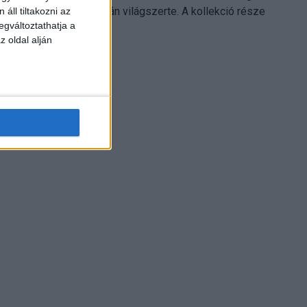
Electronics platformján világszerte. A kollekció része
áll tiltakozni az
egváltoztathatja a
Leonardo...
z oldal alján