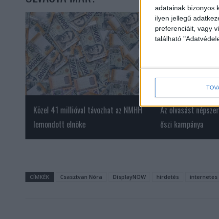
adatainak bizonyos k
ilyen jellegű adatke
preferenciáit, vagy v
található "Adatvéde
TOV
Közel 41 millióval távozhat az NMHH
Az olvasást népszer
lemondott elnöke
őszi kampánya
CÍMKÉK
Csasztvan Nóra
DisplayNOW
hirdetés
internetes