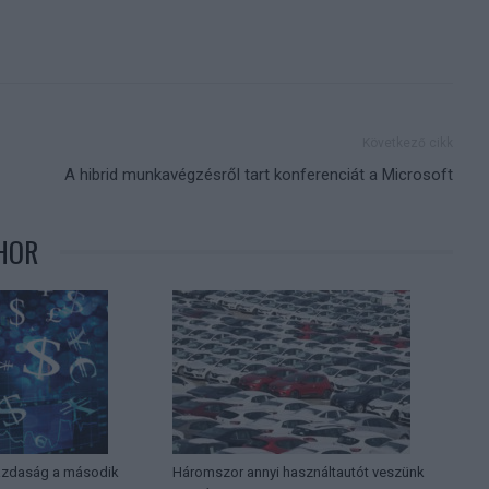
Következő cikk
A hibrid munkavégzésről tart konferenciát a Microsoft
HOR
 gazdaság a második
Háromszor annyi használtautót veszünk