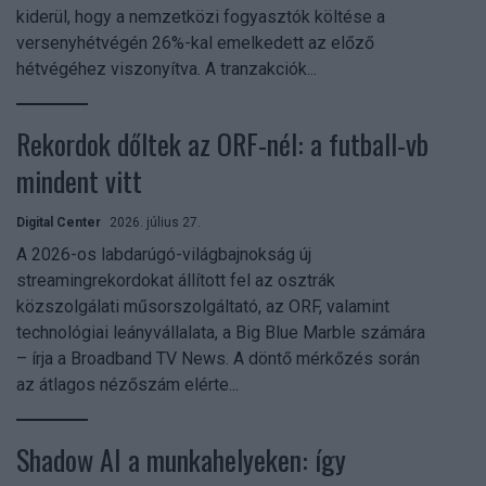
kiderül, hogy a nemzetközi fogyasztók költése a
versenyhétvégén 26%-kal emelkedett az előző
hétvégéhez viszonyítva. A tranzakciók...
Rekordok dőltek az ORF-nél: a futball-vb
mindent vitt
Digital Center
2026. július 27.
A 2026-os labdarúgó-világbajnokság új
streamingrekordokat állított fel az osztrák
közszolgálati műsorszolgáltató, az ORF, valamint
technológiai leányvállalata, a Big Blue Marble számára
– írja a Broadband TV News. A döntő mérkőzés során
az átlagos nézőszám elérte...
Shadow AI a munkahelyeken: így