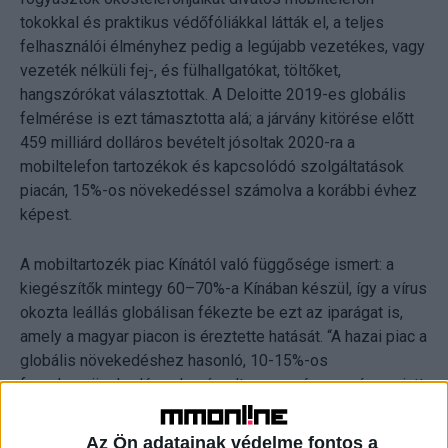
tokokkal és praktikus védőfóliákkal látták el, a teljes
felhasználói élményhez pedig a legújabb vezetékes, vagy
vezeték nélküli fej-, és fülhallgatókat, töltőket,
hangszórókat választottak. A Deloitte 2019-es globális
felmérése is ezt támasztotta alá; a járvány kitörése előtt
459 milliárd dolláros bevételt jósoltak 2020-ra a
mobiltelefon tartozékok és kapcsolódó szolgáltatások
piacán, 15%-os növekedéssel számolva a korábbi évhez
képest.
A mobiltartozék piac Kínától való függősége ismert: a
kiegészítők mintegy 60–70%-a Kínában készül, így a vírus
okozta leállás globálisan fékezte be ezt az iparágat is,
amely a magyar piacon is éreztette hatását. “A hazai piac a
globális növekedéshez hasonló, 10-15%-os
forgalomnövekedéssel számolt erre az évre, a vírus miatt
kialakult helyzetben viszont hasonló mértékű
forgalomkiesés valószínűsíthető. Öröm az ürömben, hogy
Az Ön adatainak védelme fontos a