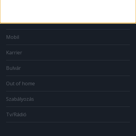
Print
Web
Mobil
Karrier
Bulvár
Out of home
Szabályozás
Tv/Rádió