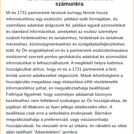
a gyártói kapacitások újra csúcsra vannak járatva, így
számunkra
mostanra a kihívást a felhasználók megváltozott
Mi és 1731 partnereink tárolunk és/vagy férünk hozzá
igényeinek rugalmas kiszolgálása jelenti” – mondta Bíró
információkhoz egy eszközön, például sütik formájában, és
Gyula, a hazai mobil kiegészítő piac 30%-át lefedő Cellect
személyes adatokat dolgozunk fel, például egyedi azonosítókat
Hungary ügyvezetője.
és standard információkat, amelyeket az eszköz személyre
szabott hirdetésekhez és tartalomhoz, hirdetések és tartalmak
méréséhez, közönségmérésekhez és szolgáltatásfejlesztéshez
A Deloitte kutatása vizsgálta az egyes
küld.
Az Ön engedélyével mi és a partnereink eszközleolvasásos
termékkategóriákat is; ebből világosan kirajzolódik, hogy a
módszerrel szerzett pontos geolokációs adatokat és azonosítási
járvány előtti években a töltők, a tokok, a fóliák és a
információkat is felhasználhatunk. A megfelelő helyre kattintva
vezetékes fülhallgatók számítottak a legnépszerűbb
hozzájárulhat ahhoz, hogy mi és a 1731 partnereink a fent
mobil kiegészítőnek; az okostelefon használók legalább
leírtak szerint adatkezelést végezzünk. Másik lehetőségként a
hozzájárulás megadása vagy elutasítása előtt részletesebb
70%-a rendelkezett már ezekkel. A tavalyi kutatás
információkhoz juthat, és megváltoztathatja beállításait.
Európában a legnagyobb keresletnövekedést a vezeték
Felhívjuk figyelmét, hogy személyes adatainak bizonyos
nélküli fej-, és fülhallgatók, valamint a vezeték nélküli
kezeléséhez nem feltétlenül szükséges az Ön hozzájárulása, de
töltők piacán jósolta középtávra, ezen eszközök relatív
jogában áll tiltakozni az ilyen jellegű adatkezelés ellen. A
alacsony elterjedtsége miatt.
beállításai csak erre a weboldalra érvényesek. Bármikor
megváltoztathatja a preferenciáit, vagy visszavonhatja
A magyar piacon, a globális piachoz hasonlóan a
hozzájárulását, ha visszatér erre az oldalra, és rákattint az oldal
alján található "Adatvédelem" gombra.
telefontokok, a vezetékes- és vezeték nélküli fej-, és