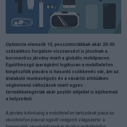
Optimista elemzők 10, pesszimistábbak akár 20-30
százalékos forgalom-visszaesést is jósolnak a
koronavírus járvány miatt a globális mobilpiacon.
Együttmozgó iparágként logikusan a mobiltelefon
kiegészítők piacára is hasonló csökkenés vár, ám az
átalakuló munkavégzés és a vásárlói attitűdben
végbemenő változások miatt egyes
termékkategóriák akár pozitív előjellel is kijöhetnek
a helyzetből.
A járvány kitöréséig a mobiltelefon tartozékok piaca az
okostelefon piaccal együtt virágzott világszerte: a
fogyasztók okostelefonjaikat divatos mobiltelefon