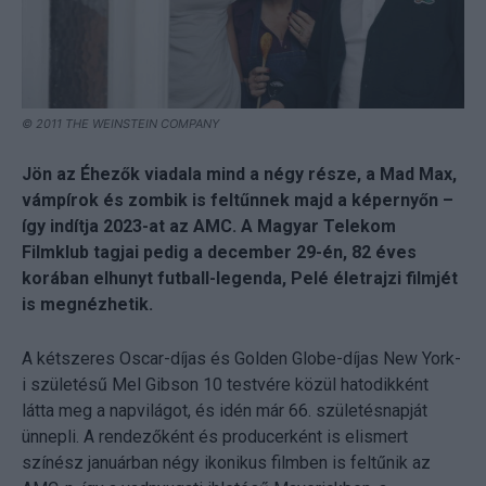
© 2011 THE WEINSTEIN COMPANY
Jön az Éhezők viadala mind a négy része, a Mad Max,
vámpírok és zombik is feltűnnek majd a képernyőn –
így indítja 2023-at az AMC. A Magyar Telekom
Filmklub tagjai pedig a december 29-én, 82 éves
korában elhunyt futball-legenda, Pelé életrajzi filmjét
is megnézhetik.
A kétszeres Oscar-díjas és Golden Globe-díjas New York-
i születésű Mel Gibson 10 testvére közül hatodikként
látta meg a napvilágot, és idén már 66. születésnapját
ünnepli. A rendezőként és producerként is elismert
színész januárban négy ikonikus filmben is feltűnik az