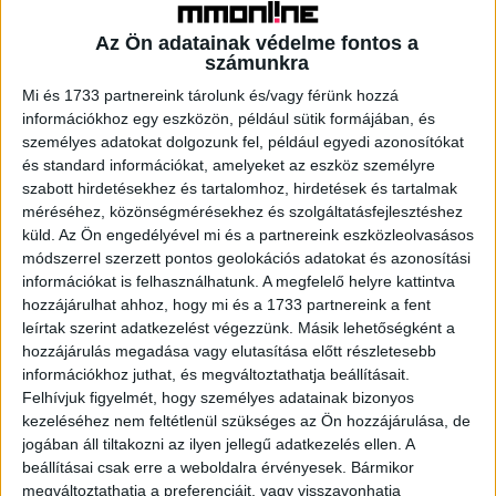
Bradley Cooper, aki ugyan nem nyert még Oscart – bár 9
Az Ön adatainak védelme fontos a
számunkra
alkalommal jelölték, illetve 2 Grammy-vel és BAFTA-val
azonban díjazták - is a januárban születettek táborát
Mi és 1733 partnereink tárolunk és/vagy férünk hozzá
információkhoz egy eszközön, például sütik formájában, és
erősíti, ő ezúttal a könnyed hangvételű Napos oldal című
személyes adatokat dolgozunk fel, például egyedi azonosítókat
filmmel kerül be a kínálatba, amelyben a főhős nehéz évek
és standard információkat, amelyeket az eszköz személyre
után szeretne újra talpra állni, ám a dolgok csak
szabott hirdetésekhez és tartalomhoz, hirdetések és tartalmak
bonyolódni látszanak, amikor megismerkedik egy
méréséhez, közönségmérésekhez és szolgáltatásfejlesztéshez
titokzatos fiatal lánnyal, aki felajánja, hogy segít
küld.
Az Ön engedélyével mi és a partnereink eszközleolvasásos
visszahódítani egykori kedvesét, ha cserébe majd ő is
módszerrel szerzett pontos geolokációs adatokat és azonosítási
megtesz érte valami fontosat, hogy mit, az a filmből
információkat is felhasználhatunk. A megfelelő helyre kattintva
hozzájárulhat ahhoz, hogy mi és a 1733 partnereink a fent
kiderül.
leírtak szerint adatkezelést végezzünk. Másik lehetőségként a
hozzájárulás megadása vagy elutasítása előtt részletesebb
A szintén Oscar-díjas, január 7-én született Nicolas Cage
információkhoz juthat, és megváltoztathatja beállításait.
a Képlet című izgalmas sci-fiben látható az AMC-n, míg a
Felhívjuk figyelmét, hogy személyes adatainak bizonyos
leginkább Thomas Magnum szerepéről ismert, az év
kezeléséhez nem feltétlenül szükséges az Ön hozzájárulása, de
elején a 78. születésnapját ünneplő Tom Selleck A
jogában áll tiltakozni az ilyen jellegű adatkezelés ellen. A
beállításai csak erre a weboldalra érvényesek. Bármikor
Winchester mestere című westernfilmben látható.
megváltoztathatja a preferenciáit, vagy visszavonhatja