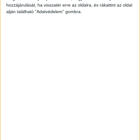
hozzájárulását, ha visszatér erre az oldalra, és rákattint az oldal
Januárban az Éhezők viadala mind a négy része adásba
alján található "Adatvédelem" gombra.
kerül hétfő esténként az Oscar-díjas Jennifer Lawrence
főszereplésével, és olyan közönségfilmek is láthatók
lesznek, mint A Bourne-rejtély Matt Damonnal, a
Halhatatlanok című fantasy, illetve az Underworld, Görög
Zita játékával. Utóbbi film érdekessége, hogy jelentős
részét Magyarországon forgatták, csak úgy, ahogy annak
folytatását is, az Underworld: Evolúciót.
A Magyar Telekom Filmklub tagjai pedig a december
29-én, 82 éves korában elhunyt futball-legenda,
Pelé életrajzi filmjét is megnézhetik. Az Edson
Arantes do Nascimento néven született őstehetség
szegény családból származott, aki gyerekkorlában
még cipő nélkül kergette a labdát, majd 15 évesen
már a Santos játékosa lett, 17 évesen pedig
megnyerte első világbajnoki címét. Mai napig ő az