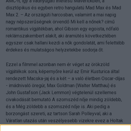
AMC-n, így a vadnyugati ihletésű Maverickben, a
disztópikus és egyben retro hangulatú Mad Max és Mad
Max 2. – Az országúti harcosban, valamint a mai napig
nagy népszerűségnek örvendő Mi kell a nőnek? című
romantikus vígjátékban, ahol Gibson egy egoista, nőfaló
reklámszakembert alakít, aki áramütés következtében
egyszer csak hallani kezdi a nők gondolatát, ami felettébb
érdekes és mulatságos helyzetekbe sodorja őt.
Ezzel a filmmel azonban nem ér véget az örökzöld
vígjátékok sora, képernyőre kerül az Emir Kusturica által
rendezett Macska-jaj és a két – a való életben Oscar-díjas
- imádnivaló öregúr, Max Goldman (Walter Matthau) és
John Gustafson (Jack Lemmon) végtelenül szellemes
civakodását bemutató A szomszéd nője mindig zöldebb,
és a Még zöldebb a szomszéd nője is. Aki pedig a
borzongást szereti, az tartson Sarah Polleyval, aki a
Váratlan utazás után veszélyesebb vizekre evez a Holtak
hajnala című zombis filmben.