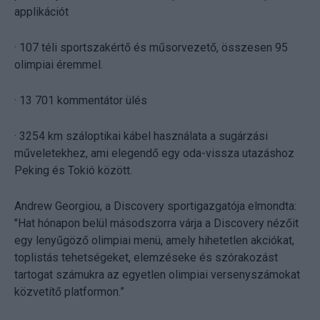
applikációt
· 107 téli sportszakértő és műsorvezető, összesen 95
olimpiai éremmel.
· 13 701 kommentátor ülés
· 3254 km száloptikai kábel használata a sugárzási
műveletekhez, ami elegendő egy oda-vissza utazáshoz
Peking és Tokió között.
Andrew Georgiou, a Discovery sportigazgatója elmondta:
"Hat hónapon belül másodszorra várja a Discovery nézőit
egy lenyűgöző olimpiai menü, amely hihetetlen akciókat,
toplistás tehetségeket, elemzéseke és szórakozást
tartogat számukra az egyetlen olimpiai versenyszámokat
közvetítő platformon.”