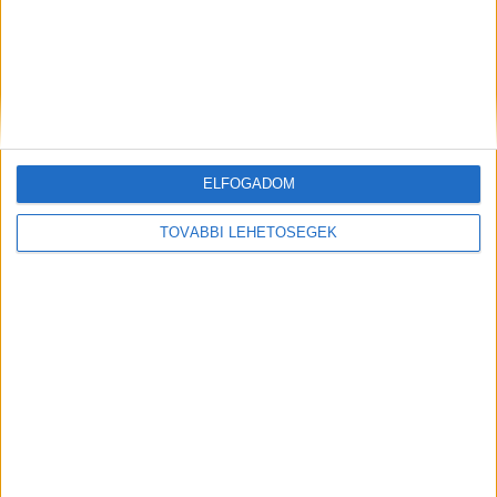
Különleges expedícióra indul a magyar
vlogger
Visszatér Magyarországra a Depeche
Mode dobosa
ELFOGADOM
TOVÁBBI LEHETŐSÉGEK
A RADIOCAFÉN