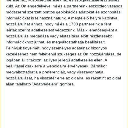
kivitelezése12 hónapon keresztül zajlott.
küld.
Az Ön engedélyével mi és a partnereink eszközleolvasásos
módszerrel szerzett pontos geolokációs adatokat és azonosítási
információkat is felhasználhatunk. A megfelelő helyre kattintva
A Cube stúdiójában olyan sportolók képére formált
hozzájárulhat ahhoz, hogy mi és a 1733 partnereink a fent
avatárok elevenednek majd meg életnagyságban, amiket a
leírtak szerint adatkezelést végezzünk. Másik lehetőségként a
"Team Discovery" szakértői körbejárhatnak, biztosítva a
hozzájárulás megadása vagy elutasítása előtt részletesebb
sportolók mozgásának és teljesítményének valaha volt
információkhoz juthat, és megváltoztathatja beállításait.
legrészletesebb elemzését A stúdióban azonban nem a
Felhívjuk figyelmét, hogy személyes adatainak bizonyos
kezeléséhez nem feltétlenül szükséges az Ön hozzájárulása, de
csak a sportolók lesznek jelen virtuálisan– egy
jogában áll tiltakozni az ilyen jellegű adatkezelés ellen. A
avatárokból álló “közönség” is helyet kap majd a
beállításai csak erre a weboldalra érvényesek. Bármikor
háttérben, még életteltelibbé téve ezzel a stúdió animált
megváltoztathatja a preferenciáit, vagy visszavonhatja
világát.
hozzájárulását, ha visszatér erre az oldalra, és rákattint az oldal
alján található "Adatvédelem" gombra.
A sport ereje az Olimpián keresztül
A játékok rajongóit a Discovery és az Eurosport
platformjain invitáljuk utazásra, ahogy a Pekingbe vezető
út egyre közelebb kerül. A nézők minden területre
betekintést nyernek, megtudhatják milyen áldozatokkal jár