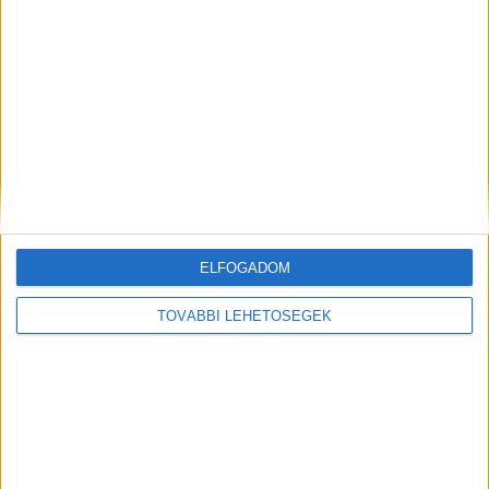
Gasztro-tehetségkutatót indított a Nosalty
CÍMKÉK
Dell
környezetkímélő
laptop
Zöld
ELFOGADOM
Facebook
Email
TOVÁBBI LEHETŐSÉGEK
Előző cikk
Következő cikk
Jelentős növekedésről
Az Atmedia értékesíti a
számolt be az MKB Csoport
MATCH4 reklámidejét