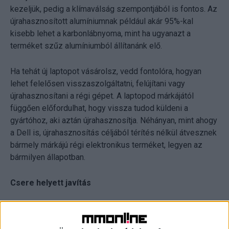
kezeljük, pedig a klímaválság szempontjából is fontos. Az
újrahasznosított alumíniumnak például akár 95%-kal
kisebb lehet a karbonlábnyoma, mint ha ugyanazt a
terméket szűz alumíniumból állítanánk elő.
Ha tehát új laptopot vásárolsz, vedd fontolóra, hogyan
lehet felelősen visszaszolgáltatni, felújítani vagy
újrahasznosítani a régi gépet. A laptopod márkájától
függően előfordulhat, hogy vissza tudod küldeni a
gyártóhoz, aki aztán újrahasznosítja. Néhányan, mint ahogy
a Dell is, újrahasznosítás céljából térítés nélkül átvesznek
bármely márkájú régi elektronikus terméket, legyen az
bármilyen állapotban.
Csere helyett javítás
Ahhoz, hogy a lehető legtovább tudjuk használni az
eszközeinket, és ne kerüljenek idő előtt a szeméttelepre,