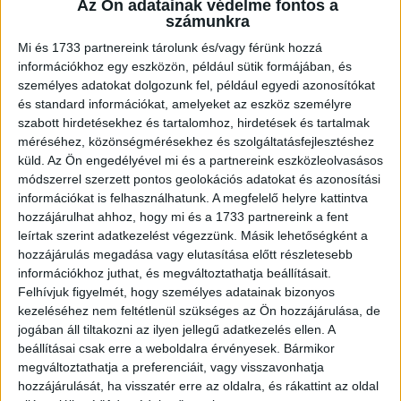
Az Ön adatainak védelme fontos a
fontos, hogy meg lehessen javítani bennük az apróbb
számunkra
hibákat. Ezért mielőtt laptopot veszünk, azt is érdemes
Mi és 1733 partnereink tárolunk és/vagy férünk hozzá
ellenőrizni, hogy a kiszemelt modell gyártásánál
információkhoz egy eszközön, például sütik formájában, és
figyelembe vették-e a javíthatóság, illetve
személyes adatokat dolgozunk fel, például egyedi azonosítókat
újrahasznosíthatóság szempontjait. Ha egy alkatrészt
és standard információkat, amelyeket az eszköz személyre
például ellep a ragasztóanyag, és órákba telik
szabott hirdetésekhez és tartalomhoz, hirdetések és tartalmak
szétszerelni, az megnehezíti a javítást, az
méréséhez, közönségmérésekhez és szolgáltatásfejlesztéshez
újrahasznosítást pedig lehetetlenné is teheti.
küld.
Az Ön engedélyével mi és a partnereink eszközleolvasásos
módszerrel szerzett pontos geolokációs adatokat és azonosítási
információkat is felhasználhatunk. A megfelelő helyre kattintva
Egyes márkák egyszerű hozzáférést biztosítanak
hozzájárulhat ahhoz, hogy mi és a 1733 partnereink a fent
ügyfeleiknek azokhoz a forrásokhoz,
leírtak szerint adatkezelést végezzünk. Másik lehetőségként a
cserealkatrészekhez és támogatáshoz, amelyre
hozzájárulás megadása vagy elutasítása előtt részletesebb
szükségük lehet, ha maguk szeretnék megjavítani az
információkhoz juthat, és megváltoztathatja beállításait.
eszközeiket. Néhány gyártó, köztük a Dell is online
Felhívjuk figyelmét, hogy személyes adatainak bizonyos
elérhetővé teszi a szükséges információt, és a
kezeléséhez nem feltétlenül szükséges az Ön hozzájárulása, de
felhasználók rendelkezésére bocsát olyan útmutatókat és
jogában áll tiltakozni az ilyen jellegű adatkezelés ellen. A
beállításai csak erre a weboldalra érvényesek. Bármikor
letölthető anyagokat, amelyek segítik a termékek
megváltoztathatja a preferenciáit, vagy visszavonhatja
élettartamának növelését. Az online elérhető
hozzájárulását, ha visszatér erre az oldalra, és rákattint az oldal
alkatrészlistáknak köszönhetően az ügyfelek maguk is