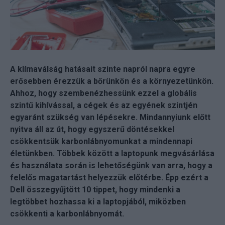
A klímaválság hatásait szinte napról napra egyre
erősebben érezzük a bőrünkön és a környezetünkön.
Ahhoz, hogy szembenézhessünk ezzel a globális
szintű kihívással, a cégek és az egyének szintjén
egyaránt szükség van lépésekre. Mindannyiunk előtt
nyitva áll az út, hogy egyszerű döntésekkel
csökkentsük karbonlábnyomunkat a mindennapi
életünkben. Többek között a laptopunk megvásárlása
és használata során is lehetőségünk van arra, hogy a
felelős magatartást helyezzük előtérbe. Épp ezért a
Dell összegyűjtött 10 tippet, hogy mindenki a
legtöbbet hozhassa ki a laptopjából, miközben
csökkenti a karbonlábnyomát.