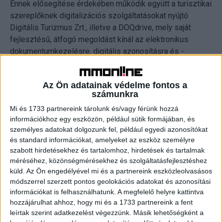
Ennek elősegítése érdekében működik együtt a turisztikai
szereplőknek digitalizációs szolgáltatásokat nyújtó
Digitális Turizmus Zrt., illetve a DOQdrive, mely saját
fejlesztésű, átfogó megoldást kínál az elektronikus
dokumentumkezelésre, digitális azonosításra és -
aláírásra. Az együttműködés keretében a két cég
elsődleges célja a magyar turisztikai szektor
Az Ön adatainak védelme fontos a
digitalizációjának felgyorsítása, ennek érdekében a
számunkra
Digitális Turizmus Zrt. kizárólagosan kínálja majd a
Mi és 1733 partnereink tárolunk és/vagy férünk hozzá
szegmens szereplői számára a a DOQdrive megoldásait.
információkhoz egy eszközön, például sütik formájában, és
személyes adatokat dolgozunk fel, például egyedi azonosítókat
„A koronavírus-járvány hat-nyolc évvel repítette előre az
és standard információkat, amelyeket az eszköz személyre
emberek hozzáállását a digitalizációhoz, és ez igaz a
szabott hirdetésekhez és tartalomhoz, hirdetések és tartalmak
turisztikai ágazatra is, amelynek az úgynevezett digitális
méréséhez, közönségmérésekhez és szolgáltatásfejlesztéshez
érettsége a legelmaradottabb. A modern turizmus
küld.
Az Ön engedélyével mi és a partnereink eszközleolvasásos
módszerrel szerzett pontos geolokációs adatokat és azonosítási
korszakát a pandémia zárta le, így 2020-ban beköszöntött
információkat is felhasználhatunk. A megfelelő helyre kattintva
az új turizmus korszaka. A koronavírus-járvány által
hozzájárulhat ahhoz, hogy mi és a 1733 partnereink a fent
előidézett piaci dinamikák, valamint a globális világban
leírtak szerint adatkezelést végezzünk. Másik lehetőségként a
zajló gazdasági és társadalmi változások