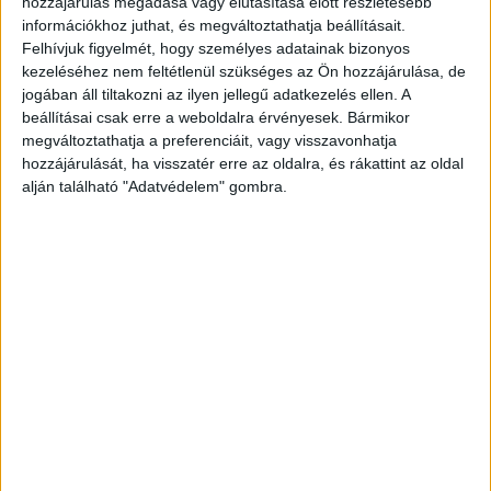
hozzájárulás megadása vagy elutasítása előtt részletesebb
rákényszerítették a szektort, hogy még inkább a modern
információkhoz juthat, és megváltoztathatja beállításait.
technológiák, a digitalizáció és az innovációk irányába
Felhívjuk figyelmét, hogy személyes adatainak bizonyos
forduljon. Ezen premisszák mentén az új turizmus
kezeléséhez nem feltétlenül szükséges az Ön hozzájárulása, de
jogában áll tiltakozni az ilyen jellegű adatkezelés ellen. A
alapvetéseit most lehetne meghatározni.” – mondta az
beállításai csak erre a weboldalra érvényesek. Bármikor
együttműködésről Rasztovits Dávid, a Digitális Turizmus
megváltoztathatja a preferenciáit, vagy visszavonhatja
Zrt. vezérigazgatója.
hozzájárulását, ha visszatér erre az oldalra, és rákattint az oldal
alján található "Adatvédelem" gombra.
Az új turisztikai korszak két technológiai
aranyháromszögön alapul
Az egyik aranyháromszög részét a készpénzmentes,
kontaktusmentes és érintésmentes megoldások képezik,
míg a másik automatizált, adatvezérelt és mesterséges
intelligencia alapú. A koronavírus-járvány rámutatott, hogy
a technológia segítségével számos kihívás küzdhető le a
turizmus terén is.
„Minden olyan jellegű dinamikára, amit az utóbbi két-két