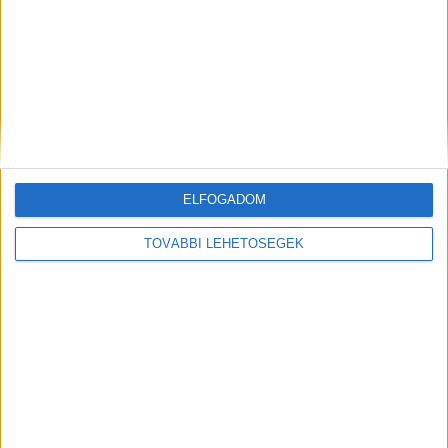
A RADIOCAFÉN
ELFOGADOM
TOVÁBBI LEHETŐSÉGEK
Korábbi adások
A rovat támogatói: