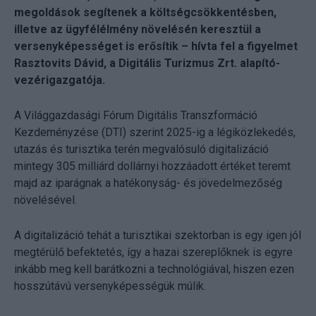
megoldások segítenek a költségcsökkentésben,
illetve az ügyfélélmény növelésén keresztül a
versenyképességet is erősítik – hívta fel a figyelmet
Rasztovits Dávid, a Digitális Turizmus Zrt. alapító-
vezérigazgatója.
A Világgazdasági Fórum Digitális Transzformáció
Kezdeményzése (DTI) szerint 2025-ig a légiközlekedés,
utazás és turisztika terén megvalósuló digitalizáció
mintegy 305 milliárd dollárnyi hozzáadott értéket teremt
majd az iparágnak a hatékonyság- és jövedelmezőség
növelésével.
A digitalizáció tehát a turisztikai szektorban is egy igen jól
megtérülő befektetés, így a hazai szereplőknek is egyre
inkább meg kell barátkozni a technológiával, hiszen ezen
hosszútávú versenyképességük múlik.