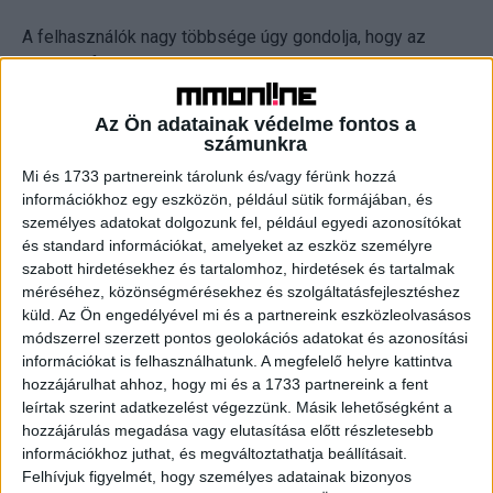
A felhasználók nagy többsége úgy gondolja, hogy az
okostelefonokat is szükséges olyan biztonsági
szoftverekkel védeni, mint amilyeneket a
számítógépeken használnak: az állítással a
Az Ön adatainak védelme fontos a
megkérdezettek 68 százaléka teljesen vagy részben
számunkra
egyetért. Ennek ellenére míg laptopon vagy PC-n a
Mi és 1733 partnereink tárolunk és/vagy férünk hozzá
válaszadók kétharmada, okostelefonon csupán 43%
információkhoz egy eszközön, például sütik formájában, és
százaléka használ biztonsági szoftvereket. Bár leginkább
személyes adatokat dolgozunk fel, például egyedi azonosítókat
és standard információkat, amelyeket az eszköz személyre
a fiatalok vannak tudatában az internethasználat
szabott hirdetésekhez és tartalomhoz, hirdetések és tartalmak
veszélyeinek, az okostelefonjukon még mindig
méréséhez, közönségmérésekhez és szolgáltatásfejlesztéshez
alacsonyabb szintű védelmet alkalmazna.
küld.
Az Ön engedélyével mi és a partnereink eszközleolvasásos
módszerrel szerzett pontos geolokációs adatokat és azonosítási
Nekik is szól a november 22-től elérhető mobilinternet-
információkat is felhasználhatunk. A megfelelő helyre kattintva
biztonsági szolgáltatás, a Yettel NetPajzs, amely a Yettel
hozzájárulhat ahhoz, hogy mi és a 1733 partnereink a fent
leírtak szerint adatkezelést végezzünk. Másik lehetőségként a
mobilhálózaton keresztülmenő net-forgalmat szűri, azaz
hozzájárulás megadása vagy elutasítása előtt részletesebb
még azelőtt blokkolja a nem kívánt tartalmat, hogy az a
információkhoz juthat, és megváltoztathatja beállításait.
telefonunkig eljutna. Működéséhez nincs szükség külön
Felhívjuk figyelmét, hogy személyes adatainak bizonyos
applikációra, a szolgáltatás aktiválása után automatikusan