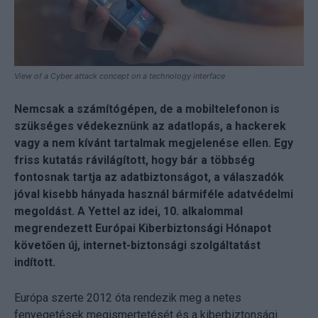
View of a Cyber attack concept on a technology interface
Nemcsak a számítógépen, de a mobiltelefonon is
szükséges védekeznünk az adatlopás, a hackerek
vagy a nem kívánt tartalmak megjelenése ellen. Egy
friss kutatás rávilágított, hogy bár a többség
fontosnak tartja az adatbiztonságot, a válaszadók
jóval kisebb hányada használ bármiféle adatvédelmi
megoldást. A Yettel az idei, 10. alkalommal
megrendezett Európai Kiberbiztonsági Hónapot
követően új, internet-biztonsági szolgáltatást
indított.
Európa szerte 2012 óta rendezik meg a netes
fenyegetések megismertetését és a kiberbiztonsági