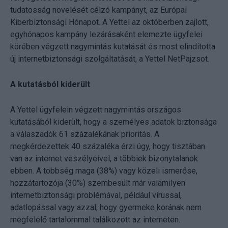
tudatosság növelését célzó kampányt, az Európai
Kiberbiztonsági Hónapot. A Yettel az októberben zajlott,
egyhónapos kampány lezárásaként elemezte ügyfelei
körében végzett nagymintás kutatását és most elindította
új internetbiztonsági szolgáltatását, a Yettel NetPajzsot.
A kutatásból kiderült
A Yettel ügyfelein végzett nagymintás országos
kutatásából kiderült, hogy a személyes adatok biztonsága
a válaszadók 61 százalékának prioritás. A
megkérdezettek 40 százaléka érzi úgy, hogy tisztában
van az internet veszélyeivel, a többiek bizonytalanok
ebben. A többség maga (38%) vagy közeli ismerőse,
hozzátartozója (30%) szembesült már valamilyen
internetbiztonsági problémával, például vírussal,
adatlopással vagy azzal, hogy gyermeke korának nem
megfelelő tartalommal találkozott az interneten.