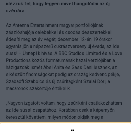
idézzük fel, hogy legyen mivel hangolódni az új
szériára.
Az Antenna Entertainment magyar portfóliójának
zászlóshajója celebekkel és csodás desszertekkel
édesíti meg az év végét, december 12-én 19 órakor
ugyanis jön a népszerű cukrászverseny új évada, az Ide
süss! – Ünnepi kihívás. A BBC Studios Limited és a Love
Productions közös formátumának hazai verziójában a
házigazdák ismét Ábel Anita és Sass Dani lesznek, az
elkészült finomságokat pedig az ország kedvenc pékje,
Szabadfi Szabolcs és új zsűritagként Szalai Dóri, a
macaronok szakértője értékelik.
„Nagyon izgatott voltam, hogy zsűriként csatlakozhattam
az Ide süss! csapatához. Korábban csak a képernyőn
keresztül követtem, milyen módon oldják meg a
versenyzők a különféle feladatokat, most viszont élőben