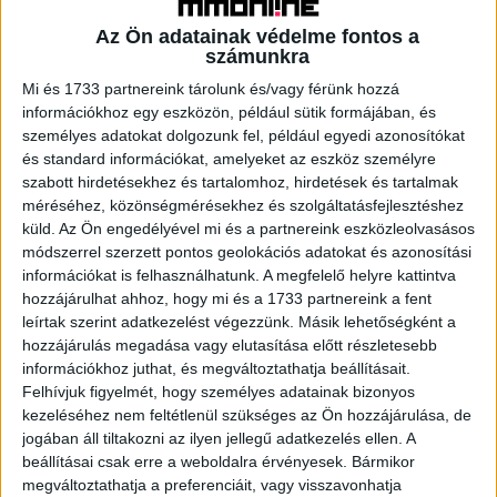
figyelhettem, miként pótolják a szakmai tudás esetleges
hiányát némi leleményességgel, vagy akár csak egy adag
Az Ön adatainak védelme fontos a
humorral. Nagyon izgalmas volt látni, hogy a hírességek
számunkra
hogyan állják meg a helyüket a konyhában, sokszor
Mi és 1733 partnereink tárolunk és/vagy férünk hozzá
csodálatos kreációk születtek” – mondta Szalai Dóri.
információkhoz egy eszközön, például sütik formájában, és
személyes adatokat dolgozunk fel, például egyedi azonosítókat
és standard információkat, amelyeket az eszköz személyre
Az Ünnepi kihívás azért is különleges, mert a korábbi
szabott hirdetésekhez és tartalomhoz, hirdetések és tartalmak
évadokkal szemben most ismert emberek bizonyíthatják,
méréséhez, közönségmérésekhez és szolgáltatásfejlesztéshez
miként boldogulnak a habzsákkal és a zsebsárkánnyal:
küld.
Az Ön engedélyével mi és a partnereink eszközleolvasásos
Barát Attila, Bay Éva, Horváth Sisa Anna, Józan Laci, Kabát
módszerrel szerzett pontos geolokációs adatokat és azonosítási
Peti, Király Linda, Megyeri Csilla, Nagy Sanyi, Nyári Dia és
információkat is felhasználhatunk. A megfelelő helyre kattintva
Pumped Gabó próbálják kihozni magukból, na meg persze
hozzájárulhat ahhoz, hogy mi és a 1733 partnereink a fent
a desszertekből a maximumot a műsorban.
leírtak szerint adatkezelést végezzünk. Másik lehetőségként a
hozzájárulás megadása vagy elutasítása előtt részletesebb
információkhoz juthat, és megváltoztathatja beállításait.
„Vannak olyan ízek, illatok, amikről rögtön az ünnepek
Felhívjuk figyelmét, hogy személyes adatainak bizonyos
jutnak eszünkbe – a közösen készített, szépen terített
kezeléséhez nem feltétlenül szükséges az Ön hozzájárulása, de
asztal mellett elfogyasztott finomságoknak különleges
jogában áll tiltakozni az ilyen jellegű adatkezelés ellen. A
szerepe van az életünkben. Minden családnak megvannak
beállításai csak erre a weboldalra érvényesek. Bármikor
a maga szezonális receptjei, számomra azok a feladatok
megváltoztathatja a preferenciáit, vagy visszavonhatja