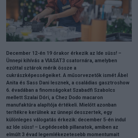
December 12-én 19 órakor érkezik az Ide süss! –
Ünnepi kihívás a VIASAT3 csatornára, amelyben
ezúttal sztárok mérik össze a
cukrászképességeiket. A műsorvezetők ismét Ábel
Anita és Sass Dani lesznek, a családias gasztroshow
6. évadában a finomságokat Szabadfi Szabolcs
mellett Szalai Dóri, a Chez Dodo macaron
manufaktúra alapítója értékeli. Mielőtt azonban
terítékre kerülnek az ünnepi desszertek, egy
különleges válogatás érkezik: december 5-én indul
az Ide süss! – Legédesebb pillanatok, amiben az
elmúlt 3 évad legemlékezetesebb momentumait