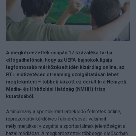
A megkérdezettek csupán 17 százaléka tartja
elfogadhatónak, hogy az UEFA-bajnokok ligája
legfontosabb mérkőzéseit idén kizárólag online, az
RTL előfizetéses streaming szolgáltatásán lehet
megtekinteni – többek között ez derült ki a Nemzeti
Média- és Hírközlési Hatóság (NMHH) friss
kutatásából.
A tanulmány a sportok iránt érdeklődő felnőttek online,
reprezentatív kérdőíves felmérésével, valamint
mélyinterjúkkal vizsgálta a sporttartalmak jelentőségét a
hazai médiában. A megkérdezettek többsége elsősorban