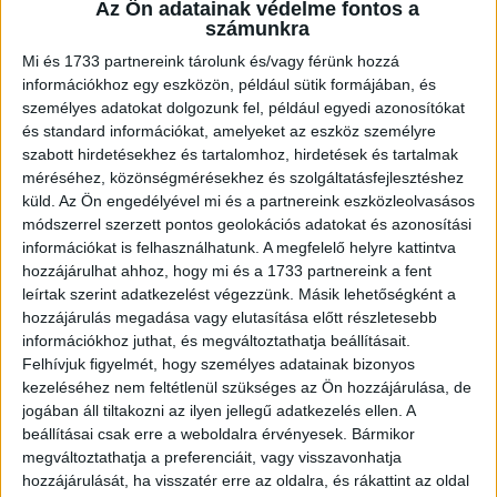
A megkérdezettek mintegy fele hallott már arról, hogy az
Az Ön adatainak védelme fontos a
számunkra
UEFA-bajnokok ligája legnagyobb érdeklődésre számot
tartó mérkőzéseit idén csak azok követhetik, akik
Mi és 1733 partnereink tárolunk és/vagy férünk hozzá
előfizettek az RTL streaming szolgáltatására. A hír
információkhoz egy eszközön, például sütik formájában, és
személyes adatokat dolgozunk fel, például egyedi azonosítókat
ismeretében csupán 13 százalék tervezi, hogy előfizet a
és standard információkat, amelyeket az eszköz személyre
platformra, ők elsősorban a sportág 40 évnél fiatalabb
szabott hirdetésekhez és tartalomhoz, hirdetések és tartalmak
rajongói. Az RTL döntését a kutatás résztvevőinek fele
méréséhez, közönségmérésekhez és szolgáltatásfejlesztéshez
inkább nem, vagy egyáltalán nem tartja elfogadhatónak, és
küld.
Az Ön engedélyével mi és a partnereink eszközleolvasásos
csupán 17 százalék érzi vállalhatónak.
módszerrel szerzett pontos geolokációs adatokat és azonosítási
információkat is felhasználhatunk. A megfelelő helyre kattintva
hozzájárulhat ahhoz, hogy mi és a 1733 partnereink a fent
Az NMHH mélyinterjús felmérései arra is rámutattak, hogy
leírtak szerint adatkezelést végezzünk. Másik lehetőségként a
jellemzően még a labdarúgás iránt elkötelezett csoportok
hozzájárulás megadása vagy elutasítása előtt részletesebb
sem terveznek előfizetni az RTL+ szolgáltatására csupán
információkhoz juthat, és megváltoztathatja beállításait.
a BL-meccsek miatt. Bár lemondással jár, hogy így nem
Felhívjuk figyelmét, hogy személyes adatainak bizonyos
tudják élőben követni a mérkőzéseket, a legtöbben úgy
kezeléséhez nem feltétlenül szükséges az Ön hozzájárulása, de
nyilatkoztak, hogy nem szeretnék vállalni egy újabb
jogában áll tiltakozni az ilyen jellegű adatkezelés ellen. A
előfizetés terheit csupán azért, hogy megtekinthessenek
beállításai csak erre a weboldalra érvényesek. Bármikor
megváltoztathatja a preferenciáit, vagy visszavonhatja
néhány futballmeccset.
hozzájárulását, ha visszatér erre az oldalra, és rákattint az oldal