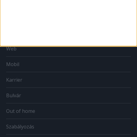
MÉDIA
Print
Web
Mobil
Karrier
Bulvár
Out of home
Szabályozás