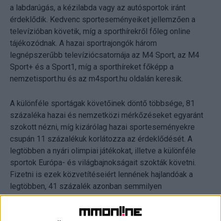
a labdarúgás, a kézilabda vagy az autósportok iránt
érdeklődik. Kedvenc sporteseményeiket jellemzően a
televízióban követik, míg a sporthírekről főleg online
tájékozódnak. A hazai sportrajongók három
legnépszerűbb televíziócsatornája az M4 Sport, az M4
Sport+ és a Sport1, míg a sporthíreket főképp a
nemzetisport.hu és az m4sport.hu oldalán keresik.
A különféle sportágak követőinek döntő többsége, 81
százaléka hazai és nemzetközi mérkőzéseket egyaránt
szokott nézni, míg kizárólag hazai sporteseményekre
csupán 11 százalékuk korlátozza az érdeklődését. A
legtöbben a nyári olimpiai játékokat, illetve a különféle
sportok Európa- és világbajnokságait szokták követni.
Fizetni is ezek közvetítéseiért lennének hajlandóak a
legtöbben, 41 százalék azonban semmilyen
sportesemény megtekintéséért nem adna ki külön pénzt.