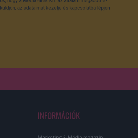
ok, hogy a MédiaHírek Kft. az általam megadott e-
üldjön, az adataimat kezelje és kapcsolatba lépjen
INFORMÁCIÓK
Marketing & Média magazin