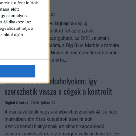
mindent vitt
reink a fent leírtak
tása előtt
Digital Center
2026. július 27.
hogy személyes
áll tiltakozni az
A 2026-os labdarúgó-világbajnokság új
egváltoztathatja a
streamingrekordokat állított fel az osztrák
z oldal alján
közszolgálati műsorszolgáltató, az ORF, valamint
technológiai leányvállalata, a Big Blue Marble számára
– írja a Broadband TV News. A döntő mérkőzés során
az átlagos nézőszám elérte...
Shadow AI a munkahelyeken: így
szerezhetik vissza a cégek a kontrollt
Digital Center
2026. július 24.
A munkavállalók nagy arányban használnak AI-t a napi
munkában, ám friss kutatások szerint sok
szervezetnél hiányoznak az ehhez kapcsolódó
világos irányelvek és biztonságos vállalati keretek. Ez