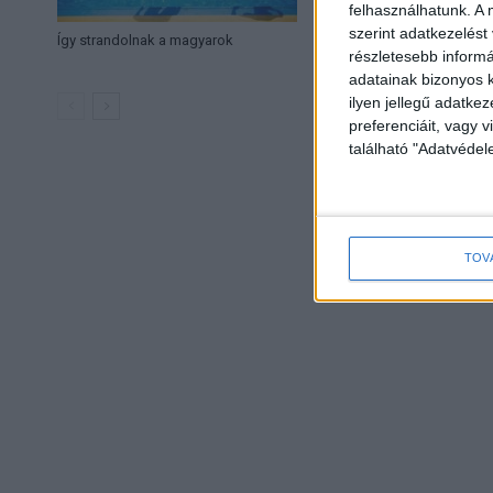
felhasználhatunk. A 
szerint adatkezelést
Így strandolnak a magyarok
Ezért ugrik meg a 
részletesebb informác
nyáron
adatainak bizonyos k
ilyen jellegű adatke
preferenciáit, vagy v
található "Adatvéde
TOV