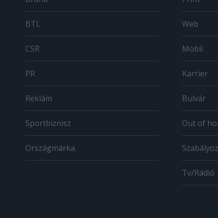
BTL
Web
CSR
Mobil
PR
Karrier
Reklám
Bulvár
Sportbiznisz
Out of h
Országmárka
Szabályo
Tv/Rádió