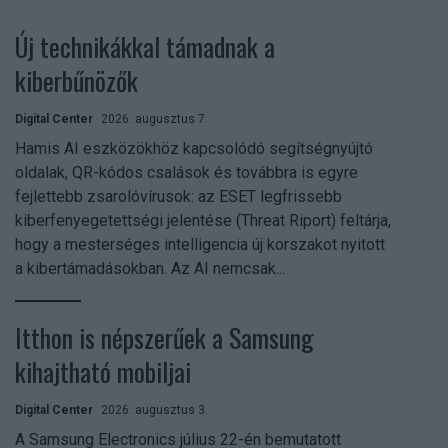
Új technikákkal támadnak a
kiberbűnözők
Digital Center
2026. augusztus 7.
Hamis AI eszközökhöz kapcsolódó segítségnyújtó
oldalak, QR-kódos csalások és továbbra is egyre
fejlettebb zsarolóvírusok: az ESET legfrissebb
kiberfenyegetettségi jelentése (Threat Riport) feltárja,
hogy a mesterséges intelligencia új korszakot nyitott
a kibertámadásokban. Az AI nemcsak...
Itthon is népszerűek a Samsung
kihajtható mobiljai
Digital Center
2026. augusztus 3.
A Samsung Electronics július 22-én bemutatott