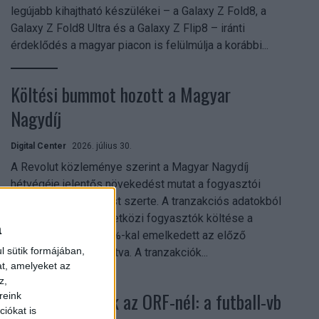
legújabb kihajtható készülékei – a Galaxy Z Fold8, a
Galaxy Z Fold8 Ultra és a Galaxy Z Flip8 – iránti
érdeklődés a magyar piacon is felülmúlja a korábbi...
Költési bummot hozott a Magyar
Nagydíj
Digital Center
2026. július 30.
A Revolut közleménye szerint a Magyar Nagydíj
hétvégéje jelentős növekedést mutat a fogyasztói
aktivitásban Budapest szerte. A tranzakciós adatokból
kiderül, hogy a nemzetközi fogyasztók költése a
a
versenyhétvégén 26%-kal emelkedett az előző
l sütik formájában,
hétvégéhez viszonyítva. A tranzakciók...
at, amelyeket az
z,
Rekordok dőltek az ORF-nél: a futball-vb
reink
iókat is