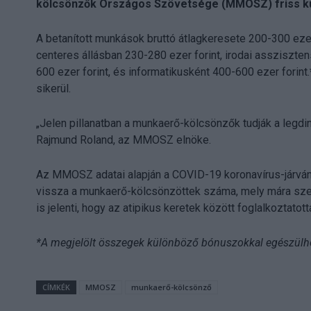
kölcsönzők Országos Szövetsége (MMOSZ) friss ku
A betanított munkások bruttó átlagkeresete 200-300 ezer
centeres állásban 230-280 ezer forint, irodai assziszte
600 ezer forint, és informatikusként 400-600 ezer forint
sikerül.
„Jelen pillanatban a munkaerő-kölcsönzők tudják a legdi
Rajmund Roland, az MMOSZ elnöke.
Az MMOSZ adatai alapján a COVID-19 koronavírus-járvány
vissza a munkaerő-kölcsönzöttek száma, mely mára szekt
is jelenti, hogy az atipikus keretek között foglalkozta
*A megjelölt összegek különböző bónuszokkal egészülhe
CÍMKÉK
MMOSZ
munkaerő-kölcsönző