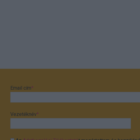
Email cím
*
Vezetéknév
*