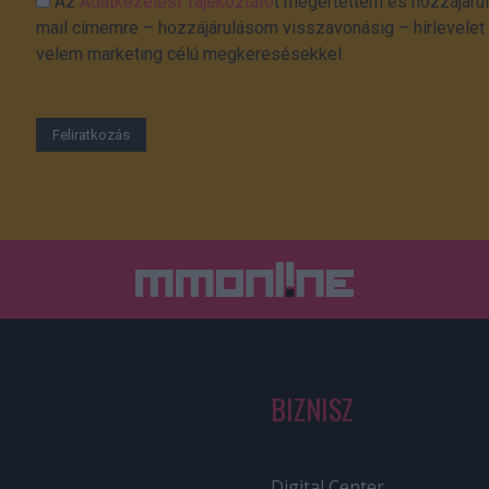
Az
Adatkezelési Tájékoztató
t megértettem és hozzájárul
mail címemre – hozzájárulásom visszavonásig – hírlevelet k
velem marketing célú megkeresésekkel.
BIZNISZ
Digital Center