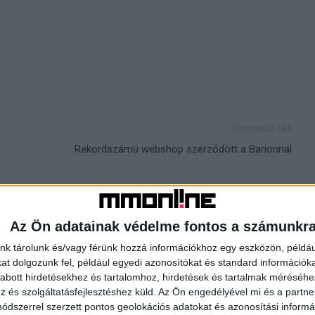
Következő cikk
Rekordszámú webshop szerződött a Barionnal
HOR
Az Ön adatainak védelme fontos a számunkr
nk tárolunk és/vagy férünk hozzá információkhoz egy eszközön, példáu
t dolgozunk fel, például egyedi azonosítókat és standard információk
abott hirdetésekhez és tartalomhoz, hirdetések és tartalmak méréséhe
és szolgáltatásfejlesztéshez küld.
Az Ön engedélyével mi és a partne
dszerrel szerzett pontos geolokációs adatokat és azonosítási informác