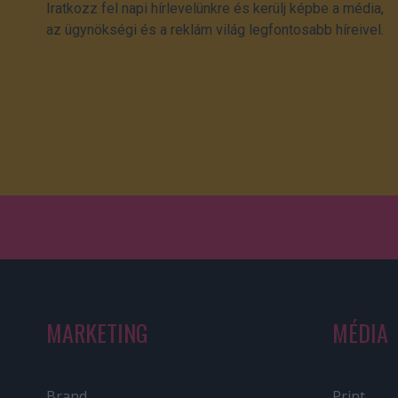
Iratkozz fel napi hírlevelünkre és kerülj képbe a média,
az ügynökségi és a reklám világ legfontosabb híreivel.
MARKETING
MÉDIA
Brand
Print