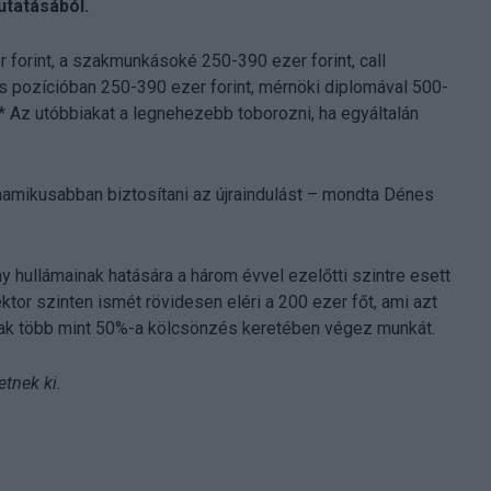
tatásából.
 forint, a szakmunkásoké 250-390 ezer forint, call
ns pozícióban 250-390 ezer forint, mérnöki diplomával 500-
.* Az utóbbiakat a legnehezebb toborozni, ha egyáltalán
namikusabban biztosítani az újraindulást – mondta Dénes
 hullámainak hatására a három évvel ezelőtti szintre esett
or szinten ismét rövidesen eléri a 200 ezer főt, ami azt
tottak több mint 50%-a kölcsönzés keretében végez munkát.
tnek ki.