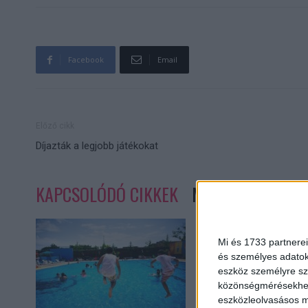
Facebook
Email
Előző cikk
Díjazták a legjobb játékokat
KAPCSOLÓDÓ CIKKEK
MORE FROM AUT
Mi és 1733 partnerei
és személyes adatoka
eszköz személyre sz
közönségmérésekhez 
eszközleolvasásos mó