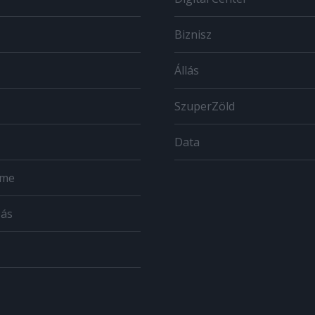
Biznisz
Állás
SzuperZöld
Data
ome
zás