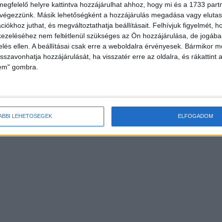
megfelelő helyre kattintva hozzájárulhat ahhoz, hogy mi és a 1733 partne
 végezzünk. Másik lehetőségként a hozzájárulás megadása vagy elutasí
munkabalesetek száma
Eltűnőben a nyaralókereslet a Velencei-tónál
iókhoz juthat, és megváltoztathatja beállításait.
Felhívjuk figyelmét, 
ezeléséhez nem feltétlenül szükséges az Ön hozzájárulása, de jogában 
zelés ellen. A beállításai csak erre a weboldalra érvényesek. Bármikor m
isszavonhatja hozzájárulását, ha visszatér erre az oldalra, és rákattint a
lem" gombra.
ÁBBI LEHETŐSÉGEK
ELFOGADOM