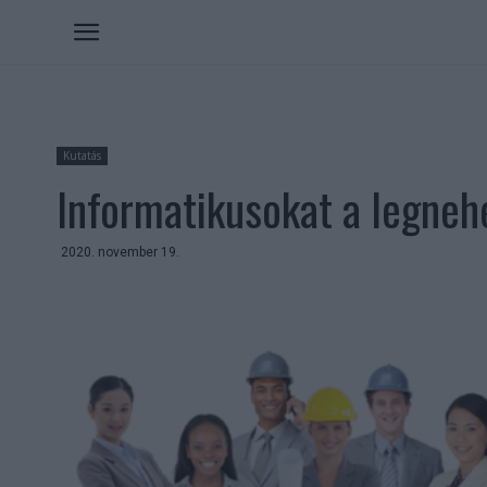
Kutatás
Informatikusokat a legneh
2020. november 19.