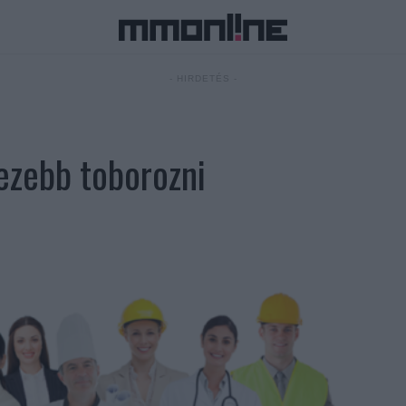
- HIRDETÉS -
ezebb toborozni