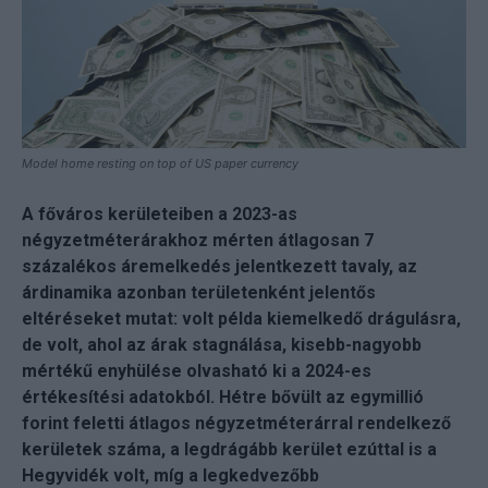
Model home resting on top of US paper currency
A főváros kerületeiben a 2023-as
négyzetméterárakhoz mérten átlagosan 7
százalékos áremelkedés jelentkezett tavaly, az
árdinamika azonban területenként jelentős
eltéréseket mutat: volt példa kiemelkedő drágulásra,
de volt, ahol az árak stagnálása, kisebb-nagyobb
mértékű enyhülése olvasható ki a 2024-es
értékesítési adatokból. Hétre bővült az egymillió
forint feletti átlagos négyzetméterárral rendelkező
kerületek száma, a legdrágább kerület ezúttal is a
Hegyvidék volt, míg a legkedvezőbb