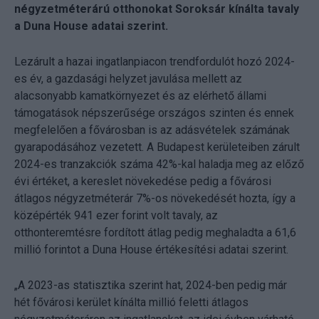
négyzetméterárú otthonokat Soroksár kínálta tavaly
a Duna House adatai szerint.
Lezárult a hazai ingatlanpiacon trendfordulót hozó 2024-
es év, a gazdasági helyzet javulása mellett az
alacsonyabb kamatkörnyezet és az elérhető állami
támogatások népszerűsége országos szinten és ennek
megfelelően a fővárosban is az adásvételek számának
gyarapodásához vezetett. A Budapest kerületeiben zárult
2024-es tranzakciók száma 42%-kal haladja meg az előző
évi értéket, a kereslet növekedése pedig a fővárosi
átlagos négyzetméterár 7%-os növekedését hozta, így a
középérték 941 ezer forint volt tavaly, az
otthonteremtésre fordított átlag pedig meghaladta a 61,6
millió forintot a Duna House értékesítési adatai szerint.
„A 2023-as statisztika szerint hat, 2024-ben pedig már
hét fővárosi kerület kínálta millió feletti átlagos