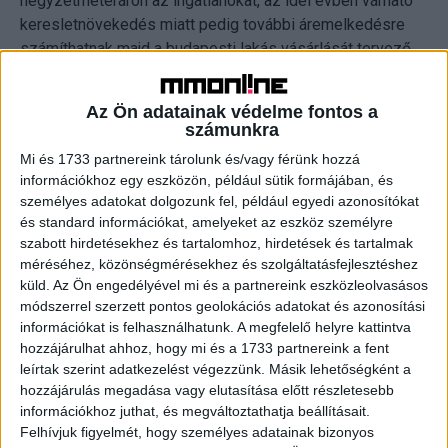
négyzetméteráron az ingatlanokat, az idei évben várható
keresletnövekedés miatt pedig további áremelkedésre
számíthatnak majd a budapesti lakás vásárlását tervező
ügyfelek.” – kezdte Máté Ferenc, a Duna House
Vezérigazgató-helyettese. A budai oldalon a XII. kerület,
Az Ön adatainak védelme fontos a
Pesten a szigorú értelemben vett belváros, vagyis az V.
számunkra
kerület nyerte az árversenyt, mindkét területen 1,3 millió
Mi és 1733 partnereink tárolunk és/vagy férünk hozzá
feletti átlagos árat fizettek négyzetméterenként a vevők.
információkhoz egy eszközön, például sütik formájában, és
Az átlagos ingatlanértéket illetően azonban a
személyes adatokat dolgozunk fel, például egyedi azonosítókat
Hegyvidéken és az V. kerületben költött 100 millió forint
és standard információkat, amelyeket az eszköz személyre
körüli összeg sem volt elegendő az első helyhez, ugyanis
szabott hirdetésekhez és tartalomhoz, hirdetések és tartalmak
a II. kerületben ennél is több, közel 120 millió Ft volt az
méréséhez, közönségmérésekhez és szolgáltatásfejlesztéshez
küld.
Az Ön engedélyével mi és a partnereink eszközleolvasásos
ingatlanvásárlásra költött átlag. A népszerű budai
módszerrel szerzett pontos geolokációs adatokat és azonosítási
kerületben 2024-ben is 1,2 millió forint körül alakult az
információkat is felhasználhatunk. A megfelelő helyre kattintva
átlagos négyzetméterár.
hozzájárulhat ahhoz, hogy mi és a 1733 partnereink a fent
leírtak szerint adatkezelést végezzünk. Másik lehetőségként a
Millió feletti négyzetméterárakat mért továbbá az
hozzájárulás megadása vagy elutasítása előtt részletesebb
ingatlanközvetítő Budán az I. kerületben (1,2 millió Ft/m2),
információkhoz juthat, és megváltoztathatja beállításait.
Felhívjuk figyelmét, hogy személyes adatainak bizonyos
Óbudán (1,1 millió Ft/m2), valamint a keresett Újbuda