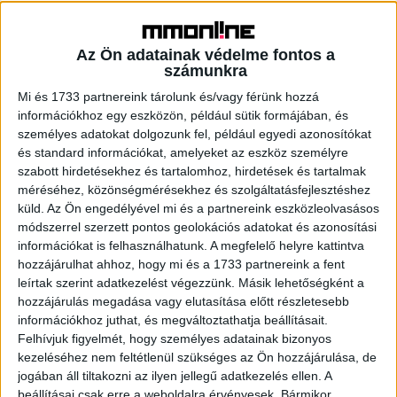
repülőtéri közösség munkájának köszönhetően 2022-re
vonatkozóan Európa legjobbjává választották, továbbá
fejlődését a szakma is elismerte, besorolásának
Az Ön adatainak védelme fontos a
négycsillagosra emelésével. A Budapest Airport 2023-ban
számunkra
is egész évben azon dolgozott, hogy ezt a kiemelkedő
Mi és 1733 partnereink tárolunk és/vagy férünk hozzá
minőséget megtartsa és emelje; az utasok olyan új
információkhoz egy eszközön, például sütik formájában, és
fejlesztésekkel találkozhattak, mint az önkiszolgáló
személyes adatokat dolgozunk fel, például egyedi azonosítókat
poggyászfeladó rendszer bővítése, hangszigetelt fülkék
és standard információkat, amelyeket az eszköz személyre
kihelyezése a terminálokon és a 2B Terminálon megnyílt új
szabott hirdetésekhez és tartalomhoz, hirdetések és tartalmak
méréséhez, közönségmérésekhez és szolgáltatásfejlesztéshez
kilátó- és dohányzóterasz. A családbarát szolgáltatások új
küld.
Az Ön engedélyével mi és a partnereink eszközleolvasásos
játszóterekkel egészültek ki, a legújabb gyermekjátszó
módszerrel szerzett pontos geolokációs adatokat és azonosítási
pedig most épül a B oldali utasmólón. Tavaly óta a
információkat is felhasználhatunk. A megfelelő helyre kattintva
biztonsági ellenőrzést a már a számos felületen, köztük a
hozzájárulhat ahhoz, hogy mi és a 1733 partnereink a fent
Budapest Airport honlapján is elérhető várakozás-kijelző
leírtak szerint adatkezelést végezzünk. Másik lehetőségként a
rendszer teszi még gördülékenyebbé, 520
hozzájárulás megadása vagy elutasítása előtt részletesebb
négyzetméterrel és két új poggyászszalaggal bővült a
információkhoz juthat, és megváltoztathatja beállításait.
Felhívjuk figyelmét, hogy személyes adatainak bizonyos
T2A poggyászkiadó kapacitása, 16 millió euró értékben
kezeléséhez nem feltétlenül szükséges az Ön hozzájárulása, de
újult meg több gurulóút, illetve a forgalmi előtér aszfalt-
jogában áll tiltakozni az ilyen jellegű adatkezelés ellen. A
és betonburkolata, megnyílt az 586 parkolóhelyet és a
beállításai csak erre a weboldalra érvényesek. Bármikor