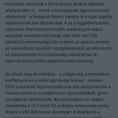
keretében rendezték a World Airport Awards díjátadót,
amelyen idén is – immár a tizenegyedik egymást követő
alkalommal - a Budapest Airport vehette át a régió legjobb
repülőterének járó Skytrax-díjat. A díj a független kutatási
szervezet által készített kérdőív eredményein alapul,
amelynek keretében hét hónap alatt több mint 100
különböző nemzetiségű utas értékeli az utazási élményt
és a különböző repülőtéri szolgáltatásokat, az érkezéstől
az utasfelvételen és a biztonsági ellenőrzésen át,
egészen a beszállító kapuknál történő indulásig.
Az elmúlt négy év kihívásai - a világjárvány, a nemzetközi
konfliktusok és a nehéz gazdasági helyzet - ellenére
2023 a repülőtér legsikeresebb éve volt, köszönhetően a
menedzsment és a tulajdonosok tapasztalatának, gyors
és rugalmas döntéseinek. Az utasforgalom év végére
meghaladta a 14,7 millió főt, a légiáru mennyisége pedig
átlépte a 200 000 tonnás álomhatárt. A légikikötőt a