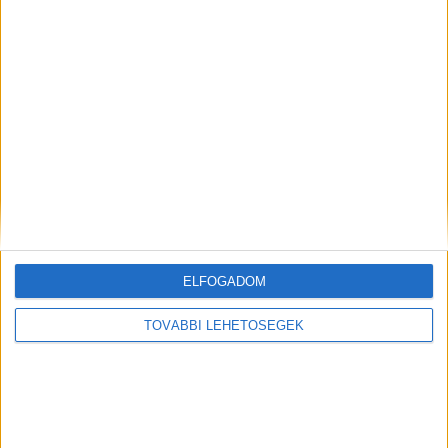
A rovat támogatói:
Még több podcast
ELFOGADOM
TOVÁBBI LEHETŐSÉGEK
DIGITAL CENTER
Itthon is népszerűek a Samsung kihajtható
mobiljai