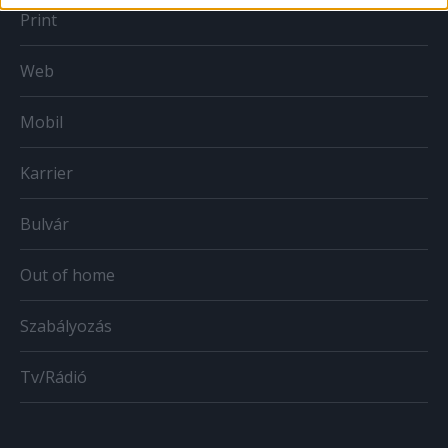
Print
Web
Mobil
Karrier
Bulvár
Out of home
Szabályozás
Tv/Rádió