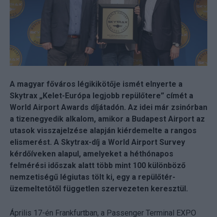
A magyar főváros légikikötője ismét elnyerte a
Skytrax „Kelet-Európa legjobb repülőtere” címét a
World Airport Awards díjátadón. Az idei már zsinórban
a tizenegyedik alkalom, amikor a Budapest Airport az
utasok visszajelzése alapján kiérdemelte a rangos
elismerést. A Skytrax-díj a World Airport Survey
kérdőíveken alapul, amelyeket a héthónapos
felmérési időszak alatt több mint 100 különböző
nemzetiségű légiutas tölt ki, egy a repülőtér-
üzemeltetőtől független szervezeten keresztül.
Április 17-én Frankfurtban, a Passenger Terminal EXPO