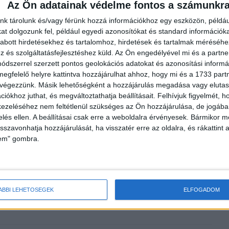
Az Ön adatainak védelme fontos a számunkr
nk tárolunk és/vagy férünk hozzá információkhoz egy eszközön, példáu
t dolgozunk fel, például egyedi azonosítókat és standard információk
abott hirdetésekhez és tartalomhoz, hirdetések és tartalmak méréséhe
és szolgáltatásfejlesztéshez küld.
Az Ön engedélyével mi és a partne
dszerrel szerzett pontos geolokációs adatokat és azonosítási informác
ánlat új évada az
Díjazták a rendezvényszakma
megfelelő helyre kattintva hozzájárulhat ahhoz, hogy mi és a 1733 partne
legjobbjait
 végezzünk. Másik lehetőségként a hozzájárulás megadása vagy elutasí
iókhoz juthat, és megváltoztathatja beállításait.
Felhívjuk figyelmét, 
ezeléséhez nem feltétlenül szükséges az Ön hozzájárulása, de jogában 
zelés ellen. A beállításai csak erre a weboldalra érvényesek. Bármikor m
isszavonhatja hozzájárulását, ha visszatér erre az oldalra, és rákattint a
lem" gombra.
ÖRT
pályázat
ÁBBI LEHETŐSÉGEK
ELFOGADOM