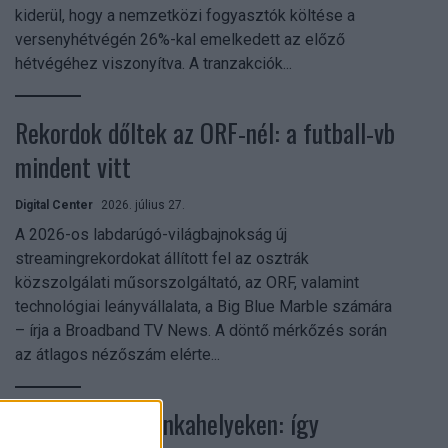
kiderül, hogy a nemzetközi fogyasztók költése a
versenyhétvégén 26%-kal emelkedett az előző
hétvégéhez viszonyítva. A tranzakciók...
Rekordok dőltek az ORF-nél: a futball-vb
mindent vitt
Digital Center
2026. július 27.
A 2026-os labdarúgó-világbajnokság új
streamingrekordokat állított fel az osztrák
közszolgálati műsorszolgáltató, az ORF, valamint
technológiai leányvállalata, a Big Blue Marble számára
– írja a Broadband TV News. A döntő mérkőzés során
az átlagos nézőszám elérte...
Shadow AI a munkahelyeken: így