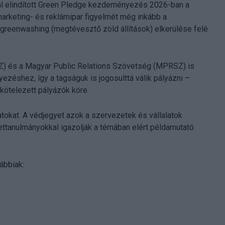
 elindított Green Pledge kezdeményezés 2026-ban a
 marketing- és reklámipar figyelmét még inkább a
greenwashing (megtévesztő zöld állítások) elkerülése felé
Z) és a Magyar Public Relations Szövetség (MPRSZ) is
zéshez, így a tagságuk is jogosulttá válik pályázni –
kötelezett pályázók köre.
atokat. A védjegyet azok a szervezetek és vállalatok
settanulmányokkal igazolják a témában elért példamutató
ábbiak: