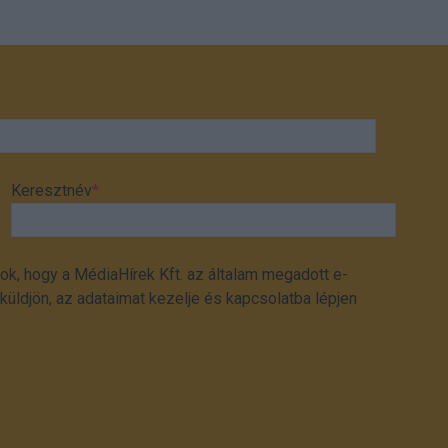
Keresztnév
*
ok, hogy a MédiaHírek Kft. az általam megadott e-
üldjön, az adataimat kezelje és kapcsolatba lépjen