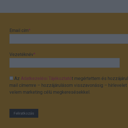
Email cím
*
Vezetéknév
*
Az
Adatkezelési Tájékoztató
t megértettem és hozzájárul
mail címemre – hozzájárulásom visszavonásig – hírlevelet k
velem marketing célú megkeresésekkel.