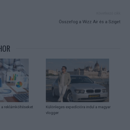
Következő cikk
Összefog a Wizz Air és a Sziget
HOR
i a reklámköltéseket
Különleges expedícióra indul a magyar
vlogger