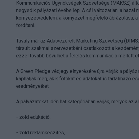
Kommunikációs Ügynökségek Szövetsége (MAKSZ) által
negyedik pályázati évébe lép. A cél változatlan: a hazai
környezetvédelem, a környezet megfelelő ábrázolása, a 
fordítani.
Tavaly már az Adatvezérelt Marketing Szövetség (DIMS
társult szakmai szervezetként csatlakozott a kezdeménye
ezzel tovább bővülhet a felelős kommunikáció mellett el
A Green Pledge védjegy elnyerésére újra várják a pályáz
kaphatják meg, akik fotókat és adatokat is tartalmazó e
eredményeiket.
A pályázatokat idén hat kategóriában várják, melyek az al
- zöld edukáció,
- zöld reklámkészítés,