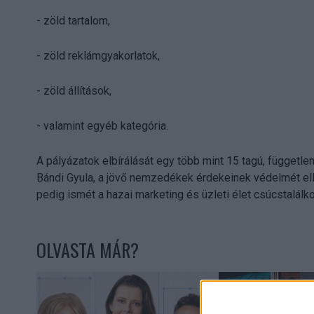
- zöld tartalom,
- zöld reklámgyakorlatok,
- zöld állítások,
- valamint egyéb kategória.
A pályázatok elbírálását egy több mint 15 tagú, függetle
Bándi Gyula, a jövő nemzedékek érdekeinek védelmét el
pedig ismét a hazai marketing és üzleti élet csúcstalál
OLVASTA MÁR?