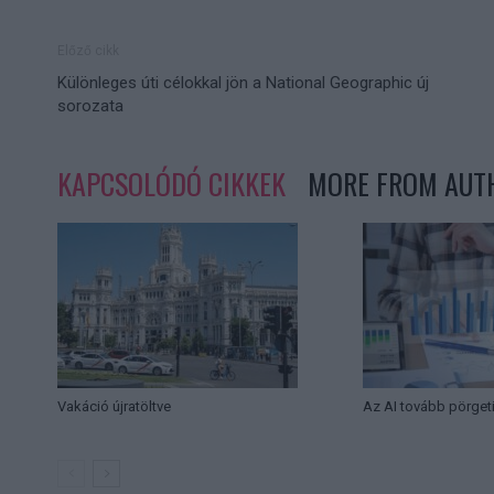
Előző cikk
Különleges úti célokkal jön a National Geographic új
sorozata
KAPCSOLÓDÓ CIKKEK
MORE FROM AUT
Vakáció újratöltve
Az AI tovább pörget