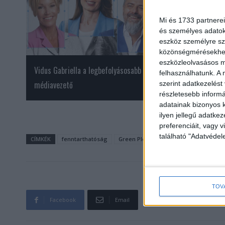
Mi és 1733 partnerei
és személyes adatoka
eszköz személyre sz
közönségmérésekhez 
eszközleolvasásos mó
Vidus Gabriella a legbefolyásosabb
Érkezik A legjobb aj
felhasználhatunk. A 
médiavezető
RTL-re
szerint adatkezelést
részletesebb informác
adatainak bizonyos k
ilyen jellegű adatke
preferenciáit, vagy v
található "Adatvéde
CÍMKÉK
fenntarthatóság
Green Pledge
MAKSZ
MMSZ
TOV
Facebook
Email