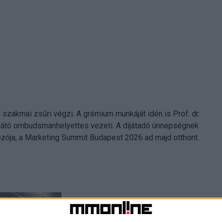
n szakmai zsűri végzi. A grémium munkáját idén is Prof. dr.
látó ombudsmanhelyettes vezeti. A díjátadó ünnepségnek
kozója, a Marketing Summit Budapest 2026 ad majd otthont.