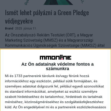
Ismét lehet pályázni a Green Pledge
védjegyekre
Brand
2025. június 11.
Az Önszabályozó Reklám Testület (ÖRT), a Magyar
Marketing Szövetség (MMSZ) és a Magyarországi
Kommunikációs Ügynökségek Szövetsége (MAKSZ) által
elindított Green Pledge kezdeményezés 2025-ben
harmadik...
Az Ön adatainak védelme fontos a
számunkra
Mi és 1733 partnereink tárolunk és/vagy férünk hozzá
információkhoz egy eszközön, például sütik formájában, és
személyes adatokat dolgozunk fel, például egyedi azonosítókat
és standard információkat, amelyeket az eszköz személyre
szabott hirdetésekhez és tartalomhoz, hirdetések és tartalmak
méréséhez, közönségmérésekhez és szolgáltatásfejlesztéshez
küld.
Az Ön engedélyével mi és a partnereink eszközleolvasásos