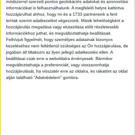
módszerrel szerzett pontos geolokációs adatokat és azonosítási
Átadták az idei Green Pledge védjegyeket
információkat is felhasználhatunk. A megfelelő helyre kattintva
hozzájárulhat ahhoz, hogy mi és a 1733 partnereink a fent
Marketing
2024. szeptember 25.
leírtak szerint adatkezelést végezzünk. Másik lehetőségként a
Idén második alkalommal kerültek átadásra az ÖRT, az
hozzájárulás megadása vagy elutasítása előtt részletesebb
MMSZ és a MAKSZ által életre hívott Green Pledge
információkhoz juthat, és megváltoztathatja beállításait.
pályázat védjegyei. A reklámszakma
Felhívjuk figyelmét, hogy személyes adatainak bizonyos
környezettudatosságát hangsúlyozó kezdeményezés...
kezeléséhez nem feltétlenül szükséges az Ön hozzájárulása, de
jogában áll tiltakozni az ilyen jellegű adatkezelés ellen. A
beállításai csak erre a weboldalra érvényesek. Bármikor
megváltoztathatja a preferenciáit, vagy visszavonhatja
hozzájárulását, ha visszatér erre az oldalra, és rákattint az oldal
alján található "Adatvédelem" gombra.
Zöld védjegyet kapott a K&H Bank
Biznisz
2023. szeptember 19.
Zöld védjegyet kapott a K&H közösen három