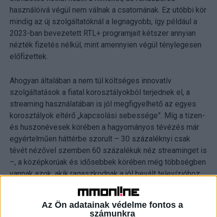
használóivá végül nem válnak a csatornának. Ez utóbbi kör
mindig az új szolgáltatóknál a legnagyobb, így például a
2023-ban bevezetett RTL+ programjait kétszer annyian
nézték fizetés nélkül, mint amennyien végül ténylegesen
előfizettek.
Ahogyan általában a nem túl költséges innovatív
szolgáltatások a fiatal korosztályokból terjednek el, a
streaming használatában is jól megfigyelhető az egyes
korosztályok eltérő „kapcsolási sebessége”. Míg a tizen-
és huszonévesek körében a hagyományos tévézés már
egyértelműen háttérbe szorult – 30 százaléknyi csak
tévét nézővel szemben 60 százalékuk néz streaminget is
–, a középkorúak és idősebbek körében még többségben
vannak azok, akik ragaszkodnak a jól bevált televízióhoz.
Ennek nyilván az is az oka, hogy a
streamingszolgáltatások igénybevételéhez szükség van
Az Ön adatainak védelme fontos a
internet-előfizetésre, márpedig a 60 év fölöttieknek 2023-
számunkra