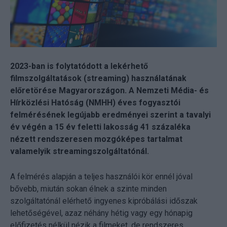
2023-ban is folytatódott a lekérhető
filmszolgáltatások (streaming) használatának
előretörése Magyarországon. A Nemzeti Média- és
Hírközlési Hatóság (NMHH) éves fogyasztói
felmérésének legújabb eredményei szerint a tavalyi
év végén a 15 év feletti lakosság 41 százaléka
nézett rendszeresen mozgóképes tartalmat
valamelyik streamingszolgáltatónál.
A felmérés alapján a teljes használói kör ennél jóval
bővebb, miután sokan élnek a szinte minden
szolgáltatónál elérhető ingyenes kipróbálási időszak
lehetőségével, azaz néhány hétig vagy egy hónapig
előfizetés nélkül nézik a filmeket, de rendszeres