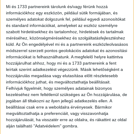
ban csak mintegy fele volt internethasználó.
Mi és 1733 partnereink tárolunk és/vagy férünk hozzá
információkhoz egy eszközön, például sütik formájában, és
A felhasználók számának növekedése mellett az is
személyes adatokat dolgozunk fel, például egyedi azonosítókat
érdekes adat, hogy egyre többen vannak olyanok, akik
és standard információkat, amelyeket az eszköz személyre
nem csupán egyetlen csatornára fizetnek elő, a
szabott hirdetésekhez és tartalomhoz, hirdetések és tartalmak
méréséhez, közönségmérésekhez és szolgáltatásfejlesztéshez
streaminghasználók mintegy fele „több vasat tart a
küld.
Az Ön engedélyével mi és a partnereink eszközleolvasásos
tűzben”, és 2-4 csatornát is megrendel.
módszerrel szerzett pontos geolokációs adatokat és azonosítási
információkat is felhasználhatunk. A megfelelő helyre kattintva
Ezt a fogyasztói viselkedést megkönnyíti, hogy a
hozzájárulhat ahhoz, hogy mi és a 1733 partnereink a fent
streamingszolgáltatások árai jelenleg még viszonylag
leírtak szerint adatkezelést végezzünk. Másik lehetőségként a
jutányosak. Miközben a tengerentúlról folyamatosan
hozzájárulás megadása vagy elutasítása előtt részletesebb
érkeznek a hírek, hogy a vezető csatornák ott már
információkhoz juthat, és megváltoztathatja beállításait.
Felhívjuk figyelmét, hogy személyes adatainak bizonyos
reklámokkal futnak, és a hirdetésmentességet csak
kezeléséhez nem feltétlenül szükséges az Ön hozzájárulása, de
magasabb árú csomagokkal lehet megvásárolni,
jogában áll tiltakozni az ilyen jellegű adatkezelés ellen. A
Magyarországon a legnagyobb kínálatú szolgáltatók
beállításai csak erre a weboldalra érvényesek. Bármikor
általában 2-3000 forint közötti havi díjért előfizethetők. A
megváltoztathatja a preferenciáit, vagy visszavonhatja
kisebbek ennél akár jóval olcsóbbak is lehetnek. Az
hozzájárulását, ha visszatér erre az oldalra, és rákattint az oldal
NMHH adatai szerint a hagyományos tévé-előfizetésért a
alján található "Adatvédelem" gombra.
magyar háztartások átlagosan havi 4600 Ft-ot fizettek