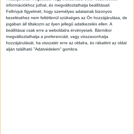
napot is dolgozhatna otthonról egy héten.
információkhoz juthat, és megváltoztathatja beállításait.
Felhívjuk figyelmét, hogy személyes adatainak bizonyos
Természetesen ennek ellentmondó törekvések is
kezeléséhez nem feltétlenül szükséges az Ön hozzájárulása, de
jogában áll tiltakozni az ilyen jellegű adatkezelés ellen. A
láthatók, de az biztosnak tűnik, hogy a járvány előtti
beállításai csak erre a weboldalra érvényesek. Bármikor
időszakhoz képest az otthoni, távoli munkavégzés jóval
megváltoztathatja a preferenciáit, vagy visszavonhatja
nagyobb arányban lesz majd jelen életünkben, még akkor
hozzájárulását, ha visszatér erre az oldalra, és rákattint az oldal
is, ha a jelenlegi helyzethez képest, némileg csökken
alján található "Adatvédelem" gombra.
majd az ilyen formára átálló vállalatok száma.
Senki sem szeret ügyfélszolgálatra járni…
Azonban nem csak a munkáról van szó. Bár a lezárások
alatt a személyes ügyintézés is még körülményesebbé
vált, de a távoli ügyintézés igénye már a járvány előtt is
magas volt. Azaz, hogy egyszerű módszerekkel, a
leghétköznapibb ügyek esetén is, távolról, elektronikusan
és biztonságosan tudjanak hitelesíteni akár üzleti, akár
magán dokumentumokat az ügyfelek.
„A COVID-járvány miatt érthető módon sokan igyekeztek