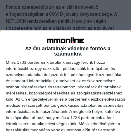
Fontos szerepet játszik az e-aláírás növekvő
elfogadottságában a COVID-járvány kényszerűsége. A
NETLOCK rendszereiben például tavaly év végén
tízszeresére nőtt az e-aláírások száma az egy évvel
korábbi időszakhoz képest. A pandémia alapvető
változásokat hozott az irodai munkavégzésben. Közepes-
Az Ön adatainak védelme fontos a
és hosszabb távon is tömeges távmunkára álltak át a
számunkra
cégek és számos szektorban marad is ez a típusú
Mi és 1733 partnereink tárolunk és/vagy férünk hozzá
munkavégzés, így az üzleti szektorban is egyre
információkhoz egy eszközön, például sütik formájában, és
fontosabb az elektronikus aláírás alkalmazása. Ezt a
személyes adatokat dolgozunk fel, például egyedi azonosítókat
trendet látszik erősíteni a PwC idén augusztusban az
és standard információkat, amelyeket az eszköz személyre
amerikai munkavállalók körében végzett felmérése (US
szabott hirdetésekhez és tartalomhoz, hirdetések és tartalmak
Pulse Survey) is, melynek során a megkérdezett
méréséhez, közönségmérésekhez és szolgáltatásfejlesztéshez
munkavállalók 44 százaléka jelezte, hogy hetente
küld.
Az Ön engedélyével mi és a partnereink eszközleolvasásos
legalább 3 napot az irodától távol szeretne dolgozni. A
módszerrel szerzett pontos geolokációs adatokat és azonosítási
információkat is felhasználhatunk. A megfelelő helyre kattintva
McKinsey elemzése szerint, a hatékonyság csökkenés
hozzájárulhat ahhoz, hogy mi és a 1733 partnereink a fent
nélkül, távolról is végezhető feladatok esetében a fejlett
leírtak szerint adatkezelést végezzünk. Másik lehetőségként a
gazdaságokban a munkaerő 20-25 százaléka akár 3-5
hozzájárulás megadása vagy elutasítása előtt részletesebb