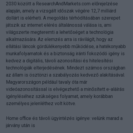
2030 között a ResearchAndMarkets.com előrejelzése
alapján, amely a vizsgált időszak végére 12,7 milliárd
dollárt is elérheti. A megoldás térhódításában szerepet
játszik az internet elérés általánossá válása is, ami
világszerte megteremti a lehetőséget a technológia
alkalmazására. Az elemzés arra is rávilágít, hogy az
ellátási láncok gördülékenyebb működése, a hatékonyabb
munkafolyamatok és a biztonság iránti fokozódó igény is
kedvez a digitális, távoli azonosítási és hitelesítési
technológiák elterjedésének. Mindezt számos országban
az állam is ösztönzi a szabályozás kedvező alakításával.
Magyarországon például tavaly óta már
videóazonosítással is elvégezhető a minősített e-aláírás
igényléséhez szükséges folyamat, amely korábban
személyes jelenléthez volt kötve.
Home office és távoli ügyintézés igénye: velünk marad a
járvány után is