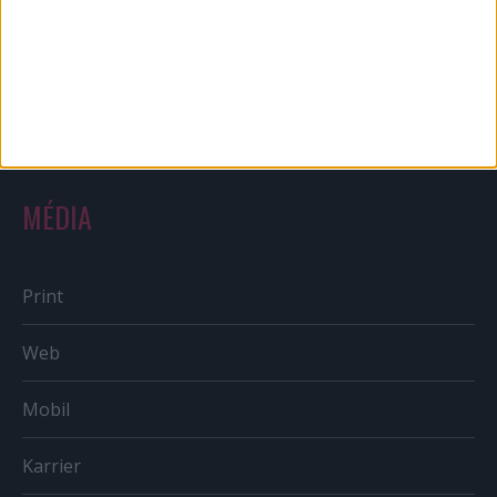
Reklám
Sportbiznisz
Országmárka
MÉDIA
Print
Web
Mobil
Karrier