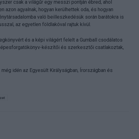
egyszer csak a világűr egy messzi pontján ébred, ahol
en azon agyalnak, hogyan kerülhettek oda, és hogyan
lénytársadalomba való beilleszkedésük során barátokra is
zal, az egyetlen földlakóval rajtuk kívül.
gkönyvért és a képi világért felelt a Gumball csodálatos
 képesforgatókönyv-készítői és szerkesztői csatlakoztak,
, még idén az Egyesült Királyságban, Írországban és
zat