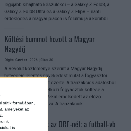
legújabb kihajtható készülékei – a Galaxy Z Fold8, a
Galaxy Z Fold8 Ultra és a Galaxy Z Flip8 – iránti
érdeklődés a magyar piacon is felülmúlja a korábbi...
Költési bummot hozott a Magyar
Nagydíj
Digital Center
2026. július 30.
A Revolut közleménye szerint a Magyar Nagydíj
hétvégéje jelentős növekedést mutat a fogyasztói
aktivitásban Budapest szerte. A tranzakciós adatokból
kiderül, hogy a nemzetközi fogyasztók költése a
a
versenyhétvégén 26%-kal emelkedett az előző
l sütik formájában,
hétvégéhez viszonyítva. A tranzakciók...
at, amelyeket az
z,
Rekordok dőltek az ORF-nél: a futball-vb
reink
iókat is