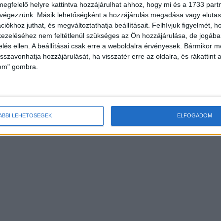
megfelelő helyre kattintva hozzájárulhat ahhoz, hogy mi és a 1733 partne
 végezzünk. Másik lehetőségként a hozzájárulás megadása vagy elutasí
iókhoz juthat, és megváltoztathatja beállításait.
Felhívjuk figyelmét, 
ezeléséhez nem feltétlenül szükséges az Ön hozzájárulása, de jogában 
zelés ellen. A beállításai csak erre a weboldalra érvényesek. Bármikor m
isszavonhatja hozzájárulását, ha visszatér erre az oldalra, és rákattint a
lem" gombra.
ÁBBI LEHETŐSÉGEK
ELFOGADOM