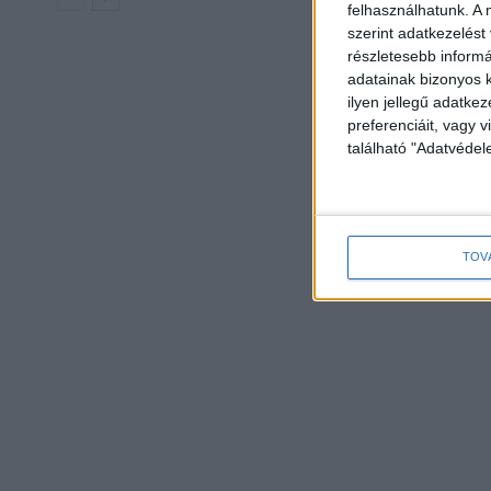
felhasználhatunk. A 
szerint adatkezelést
részletesebb informác
adatainak bizonyos k
ilyen jellegű adatke
preferenciáit, vagy v
található "Adatvéde
TOV