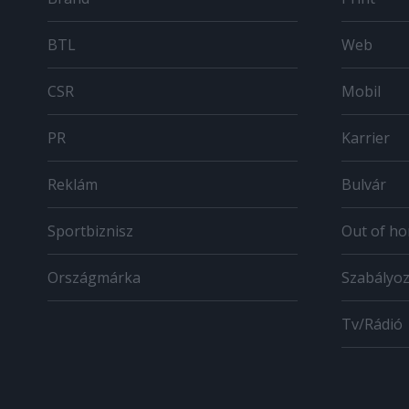
BTL
Web
CSR
Mobil
PR
Karrier
Reklám
Bulvár
Sportbiznisz
Out of h
Országmárka
Szabályo
Tv/Rádió