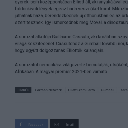
gyerek-scifi középpontjában Elliott áll, aki anyukájával 
földönkívüli lények egész hada veszi őket körül. Miközb
juthatnak haza, berendezkednek új otthonukban és az űr
szert tesznek. Így ismerkednek meg Móval, a dinoszauruss
A sorozat alkotója Guillaume Cassuto, aki korábban szöve
világa készítésénél. Cassutóhoz a Gumball további írói,
hogy együtt dolgozzanak Elliotték kalandjain.
A sorozatot nemsokára világszerte bemutatják, elsőként
Afrikában. A magyar premier 2021-ben várható.
CÍMKÉK
Cartoon Network
Elliott From Earth
Gumball
soro
Facebook
Email