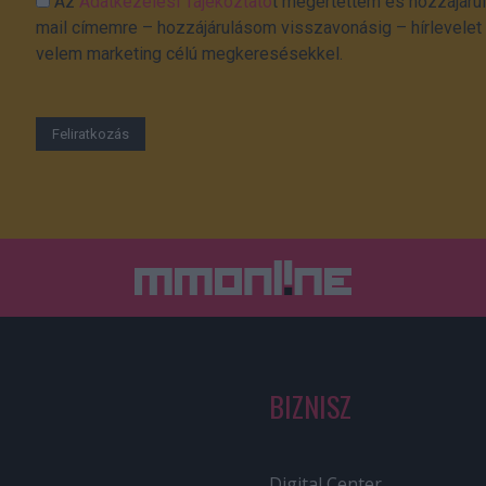
Az
Adatkezelési Tájékoztató
t megértettem és hozzájárul
mail címemre – hozzájárulásom visszavonásig – hírlevelet k
velem marketing célú megkeresésekkel.
BIZNISZ
Digital Center