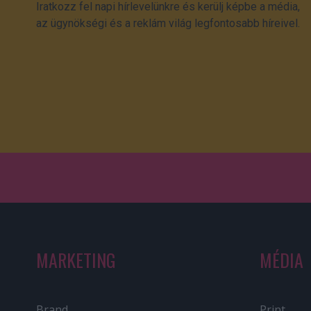
Iratkozz fel napi hírlevelünkre és kerülj képbe a média,
az ügynökségi és a reklám világ legfontosabb híreivel.
MARKETING
MÉDIA
Brand
Print