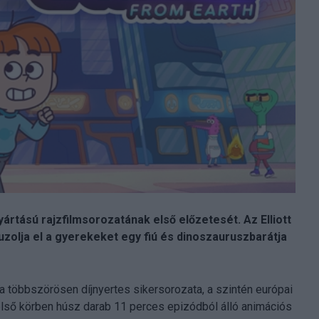
rtású rajzfilmsorozatának első előzetesét. Az Elliott
zolja el a gyerekeket egy fiú és dinoszauruszbarátja
na többszörösen díjnyertes sikersorozata, a szintén európai
első körben húsz darab 11 perces epizódból álló animációs