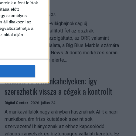
mindent vitt
reink a fent leírtak
tása előtt
Digital Center
2026. július 27.
hogy személyes
áll tiltakozni az
A 2026-os labdarúgó-világbajnokság új
egváltoztathatja a
streamingrekordokat állított fel az osztrák
z oldal alján
közszolgálati műsorszolgáltató, az ORF, valamint
technológiai leányvállalata, a Big Blue Marble számára
– írja a Broadband TV News. A döntő mérkőzés során
az átlagos nézőszám elérte...
Shadow AI a munkahelyeken: így
szerezhetik vissza a cégek a kontrollt
Digital Center
2026. július 24.
A munkavállalók nagy arányban használnak AI-t a napi
munkában, ám friss kutatások szerint sok
szervezetnél hiányoznak az ehhez kapcsolódó
világos irányelvek és biztonságos vállalati keretek. Ez