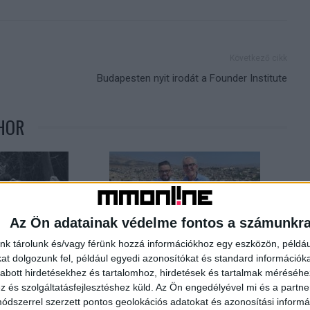
Következő cikk
Budapesten nyit irodát a Founder Institute
HOR
Az Ön adatainak védelme fontos a számunkr
nk tárolunk és/vagy férünk hozzá információkhoz egy eszközön, példáu
t dolgozunk fel, például egyedi azonosítókat és standard információk
b filmnek járó FIPRESCI
Kulináris kalandok a TV Paprika új
abott hirdetésekhez és tartalomhoz, hirdetések és tartalmak méréséhe
s barát
sorozataival
és szolgáltatásfejlesztéshez küld.
Az Ön engedélyével mi és a partne
dszerrel szerzett pontos geolokációs adatokat és azonosítási informác