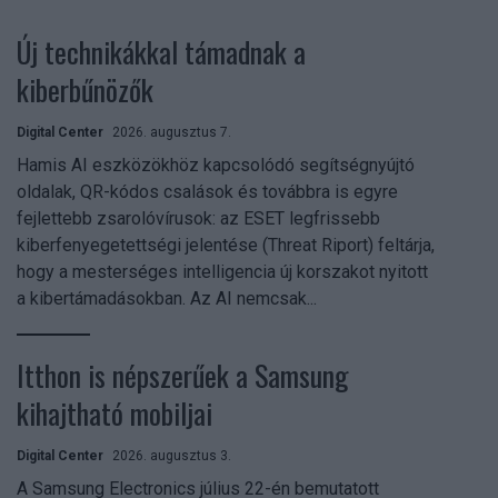
Új technikákkal támadnak a
kiberbűnözők
Digital Center
2026. augusztus 7.
Hamis AI eszközökhöz kapcsolódó segítségnyújtó
oldalak, QR-kódos csalások és továbbra is egyre
fejlettebb zsarolóvírusok: az ESET legfrissebb
kiberfenyegetettségi jelentése (Threat Riport) feltárja,
hogy a mesterséges intelligencia új korszakot nyitott
a kibertámadásokban. Az AI nemcsak...
Itthon is népszerűek a Samsung
kihajtható mobiljai
Digital Center
2026. augusztus 3.
A Samsung Electronics július 22-én bemutatott