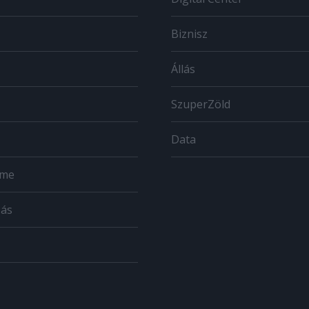
Biznisz
Állás
SzuperZöld
Data
ome
zás