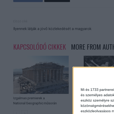
Előző cikk
Ilyennek látják a jövő közlekedését a magyarok
KAPCSOLÓDÓ CIKKEK
MORE FROM AUT
Mi és 1733 partnerei
és személyes adatoka
Izgalmas premierek a
Versenyben a legjob
eszköz személyre sz
National Geographic műsorán
Nagydíjért a Csende
közönségmérésekhez 
eszközleolvasásos mó