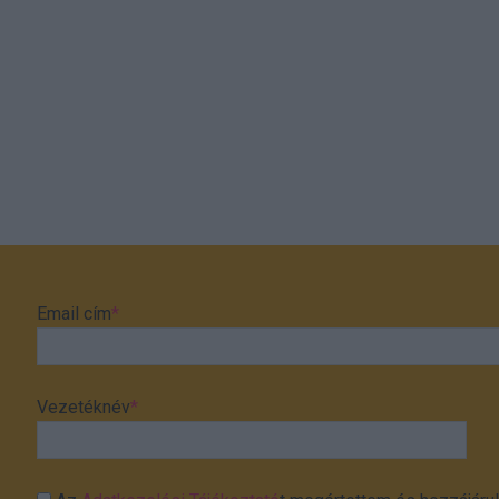
Email cím
*
Vezetéknév
*