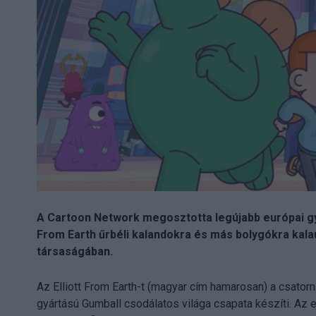
A Cartoon Network megosztotta legújabb európai gyá
From Earth űrbéli kalandokra és más bolygókra kalau
társaságában.
Az Elliott From Earth-t (magyar cím hamarosan) a csator
gyártású Gumball csodálatos világa csapata készíti. Az 