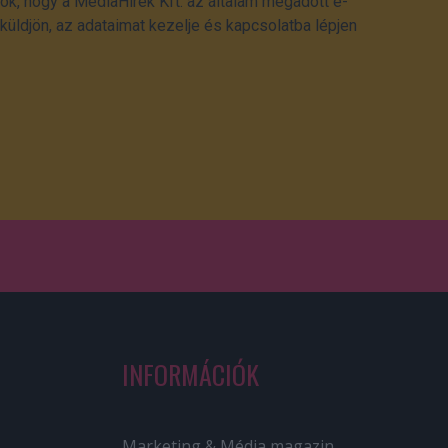
ok, hogy a MédiaHírek Kft. az általam megadott e-
üldjön, az adataimat kezelje és kapcsolatba lépjen
INFORMÁCIÓK
Marketing & Média magazin