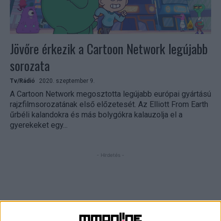
Jövőre érkezik a Cartoon Network legújabb
sorozata
Tv/Rádió
2020. szeptember 9.
A Cartoon Network megosztotta legújabb európai gyártású
rajzfilmsorozatának első előzetesét. Az Elliott From Earth
űrbéli kalandokra és más bolygókra kalauzolja el a
gyerekeket egy...
- Hirdetés -