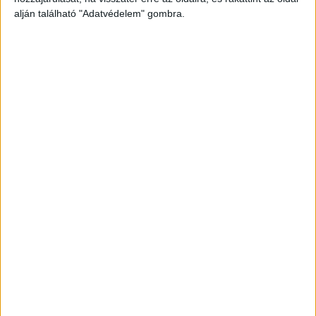
alján található "Adatvédelem" gombra.
Még több podcast
DIGITAL CENTER
Itthon is népszerűek a Samsung kihajtható
mobiljai
Digital Center
2026. augusztus 3.
A Samsung Electronics július 22-én bemutatott legújabb
kihajtható készülékei – a Galaxy Z Fold8, a Galaxy Z Fold8
Ultra és a Galaxy Z Flip8 – iránti érdeklődés a magyar
piacon is felülmúlja a korábbi...