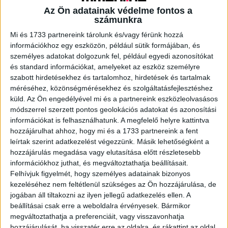
Az Ön adatainak védelme fontos a
számunkra
A RADIOCAFÉN
Mi és 1733 partnereink tárolunk és/vagy férünk hozzá
információkhoz egy eszközön, például sütik formájában, és
személyes adatokat dolgozunk fel, például egyedi azonosítókat
és standard információkat, amelyeket az eszköz személyre
szabott hirdetésekhez és tartalomhoz, hirdetések és tartalmak
méréséhez, közönségmérésekhez és szolgáltatásfejlesztéshez
küld.
Az Ön engedélyével mi és a partnereink eszközleolvasásos
módszerrel szerzett pontos geolokációs adatokat és azonosítási
információkat is felhasználhatunk. A megfelelő helyre kattintva
hozzájárulhat ahhoz, hogy mi és a 1733 partnereink a fent
leírtak szerint adatkezelést végezzünk. Másik lehetőségként a
hozzájárulás megadása vagy elutasítása előtt részletesebb
Korábbi adások
információkhoz juthat, és megváltoztathatja beállításait.
A rovat támogatói:
Felhívjuk figyelmét, hogy személyes adatainak bizonyos
kezeléséhez nem feltétlenül szükséges az Ön hozzájárulása, de
jogában áll tiltakozni az ilyen jellegű adatkezelés ellen. A
beállításai csak erre a weboldalra érvényesek. Bármikor
megváltoztathatja a preferenciáit, vagy visszavonhatja
hozzájárulását, ha visszatér erre az oldalra, és rákattint az oldal