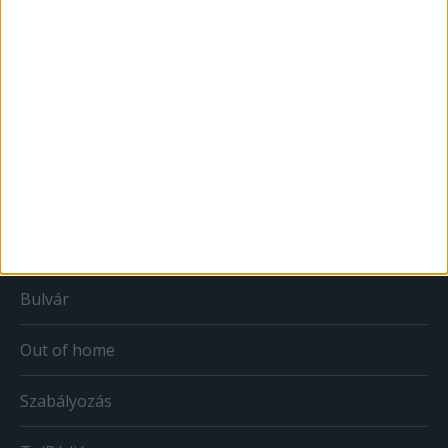
MÉDIA
Print
Web
Mobil
Karrier
Bulvár
Out of home
Szabályozás