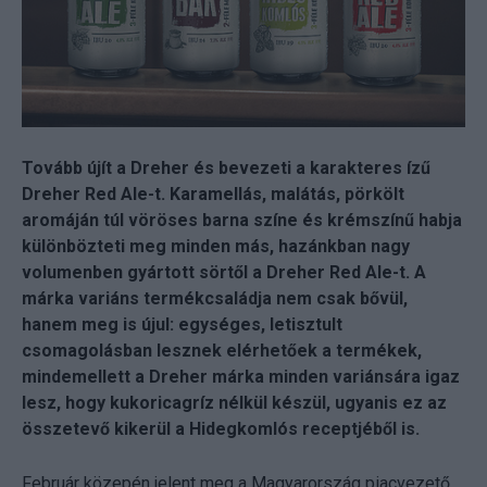
Tovább újít a Dreher és bevezeti a karakteres ízű
Dreher Red Ale-t. Karamellás, malátás, pörkölt
aromáján túl vöröses barna színe és krémszínű habja
különbözteti meg minden más, hazánkban nagy
volumenben gyártott sörtől a Dreher Red Ale-t. A
márka variáns termékcsaládja nem csak bővül,
hanem meg is újul: egységes, letisztult
csomagolásban lesznek elérhetőek a termékek,
mindemellett a Dreher márka minden variánsára igaz
lesz, hogy kukoricagríz nélkül készül, ugyanis ez az
összetevő kikerül a Hidegkomlós receptjéből is.
Február közepén jelent meg a Magyarország piacvezető