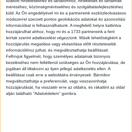
szabott hirdetésekhez és tartalomhoz, hirdetések és tartalmak
lager sörökkel ellentétben – a 15-21 fokon végzett
méréséhez, közönségmérésekhez és szolgáltatásfejlesztéshez
erjedési folyamat végén felemelkednek a sör tetejére,
küld.
Az Ön engedélyével mi és a partnereink eszközleolvasásos
innen származik a „felsőerjesztésű” megnevezés. Az Ale
módszerrel szerzett pontos geolokációs adatokat és azonosítási
élesztőket tradicionálisan az Egyesült Királyságban,
információkat is felhasználhatunk. A megfelelő helyre kattintva
Belgiumban és az Egyesült Államokban használják. A
hozzájárulhat ahhoz, hogy mi és a 1733 partnereink a fent
Dreher Sörgyárak 2018-ban vezette be az első ilyen
leírtak szerint adatkezelést végezzünk. Másik lehetőségként a
hozzájárulás megadása vagy elutasítása előtt részletesebb
típusú sörét, a Dreher Pale Ale-t, amelyből már az első
információkhoz juthat, és megváltoztathatja beállításait.
évben több mint 7 millió korsót értékesített.
Felhívjuk figyelmét, hogy személyes adatainak bizonyos
kezeléséhez nem feltétlenül szükséges az Ön hozzájárulása, de
„Azt tapasztaljuk, hogy a variáns termékcsaláddal a
jogában áll tiltakozni az ilyen jellegű adatkezelés ellen. A
fogyasztók kifejezetten széles körét érjük el, sőt, egy új
beállításai csak erre a weboldalra érvényesek. Bármikor
közönséget is sikeresen meg tudunk szólítani. Ezért is
megváltoztathatja a preferenciáit, vagy visszavonhatja
hozzájárulását, ha visszatér erre az oldalra, és rákattint az oldal
fektettünk kiemelt figyelmet arra, hogy párhuzamosan a
alján található "Adatvédelem" gombra.
Dreher Red Ale megérkezésével a márkaportfóliót minden
szempontból prémiummá alakítsuk. Az egyes variánsok
egységes, letisztult megjelenést kaptak, a Dreher
Hidegkomlós receptjéből pedig elhagytuk a kukoricagrízt”
– mondta Négyesi Fruzsina, a Dreher Sörgyárak magyar
márkáinak márkavezetője.