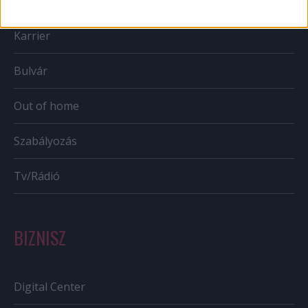
Mobil
Karrier
Bulvár
Out of home
Szabályozás
Tv/Rádió
BIZNISZ
Digital Center