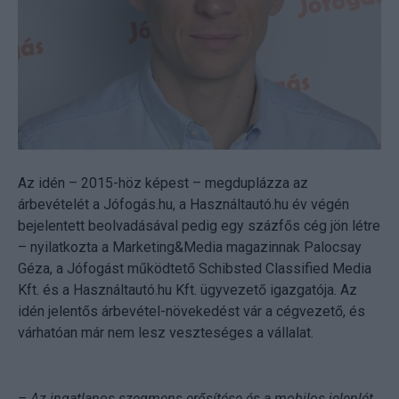
Az idén – 2015-höz képest – megduplázza az
árbevételét a Jófogás.hu, a Használtautó.hu év végén
bejelentett beolvadásával pedig egy százfős cég jön létre
– nyilatkozta a Marketing&Media magazinnak Palocsay
Géza, a Jófogást működtető Schibsted Classified Media
Kft. és a Használtautó.hu Kft. ügyvezető igazgatója. Az
idén jelentős árbevétel-növekedést vár a cégvezető, és
várhatóan már nem lesz veszteséges a vállalat.
– Az ingatlanos szegmens erősítése és a mobilos jelenlét