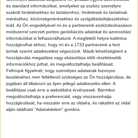
leglátogatottabb oldal legyen a Jófogás.hu
és standard információkat, amelyeket az eszköz személyre
Magyarországon a dkt.hu havi összes valódi felhasználót
szabott hirdetésekhez és tartalomhoz, hirdetések és tartalmak
mutató adatai alapján. Ez azt jelenti, hogy ebből a
méréséhez, közönségmérésekhez és szolgáltatásfejlesztéshez
kategóriából havonta mintegy 2,2 millióan keresik fel az
küld.
Az Ön engedélyével mi és a partnereink eszközleolvasásos
oldalunkat.
módszerrel szerzett pontos geolokációs adatokat és azonosítási
információkat is felhasználhatunk. A megfelelő helyre kattintva
hozzájárulhat ahhoz, hogy mi és a 1733 partnereink a fent
– Melyik eredményre vagy a legbüszkébb 2016-ban, és mi
leírtak szerint adatkezelést végezzünk. Másik lehetőségként a
az, amit máshogy csinálnál?
hozzájárulás megadása vagy elutasítása előtt részletesebb
információkhoz juthat, és megváltoztathatja beállításait.
– Az egész évre büszke vagyok! Úgy sikerült elérni az
Felhívjuk figyelmét, hogy személyes adatainak bizonyos
eredményeket, hogy közben 45 főre növeltük a létszámot,
kezeléséhez nem feltétlenül szükséges az Ön hozzájárulása, de
emellett nem lassultak le a fejlesztéseink. Semmit nem
jogában áll tiltakozni az ilyen jellegű adatkezelés ellen. A
beállításai csak erre a weboldalra érvényesek. Bármikor
csinálnék máshogy.
megváltoztathatja a preferenciáit, vagy visszavonhatja
hozzájárulását, ha visszatér erre az oldalra, és rákattint az oldal
– A múlt év végén jelentettétek be a Használtautó.hu
alján található "Adatvédelem" gombra.
beolvasztását a Jófogás.hu-ba. Mit jelent ez a vállalat
számára?
– Nagyon büszkék vagyunk arra, hogy ezt a kihívást,