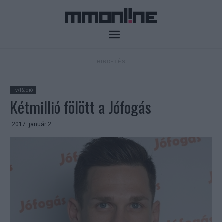
- HIRDETÉS -
Tv/Rádió
Kétmillió fölött a Jófogás
2017. január 2.