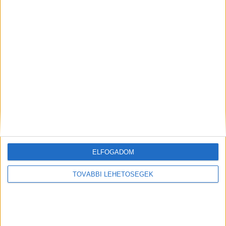
Korábbi adások
A rovat támogatói:
Még több podcast
ELFOGADOM
TOVÁBBI LEHETŐSÉGEK
DIGITAL CENTER
Itthon is népszerűek a Samsung kihajtható