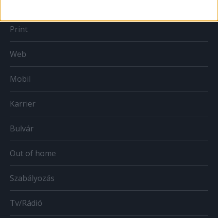
Print
Web
Mobil
Karrier
Bulvár
Out of home
Szabályozás
Tv/Rádió