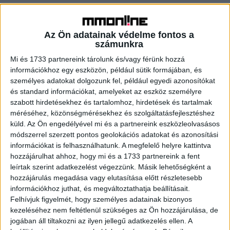
Kiderült, hogy az egészségügyi ellátás minősége erősen
nyugtalanítja a megkérdezettek 70%-át. Az időskori
kiszolgáltatottságtól pedig a felmérésben résztvevők
Az Ön adatainak védelme fontos a
számunkra
66%-a fél. A válaszadók fele (49%) tart attól, hogy egyedül
marad időskorára és nem számíthat sem a családtagok,
Mi és 1733 partnereink tárolunk és/vagy férünk hozzá
sem a szomszédok, sem pedig gondozói segítségre.
információkhoz egy eszközön, például sütik formájában, és
személyes adatokat dolgozunk fel, például egyedi azonosítókat
és standard információkat, amelyeket az eszköz személyre
Nem terveznek az idősek otthonával
szabott hirdetésekhez és tartalomhoz, hirdetések és tartalmak
méréséhez, közönségmérésekhez és szolgáltatásfejlesztéshez
Bár az idősek otthonában elérhető szolgáltatások
küld.
Az Ön engedélyével mi és a partnereink eszközleolvasásos
megoldást kínálhatnak a fenti félelmekre, a magyarok
módszerrel szerzett pontos geolokációs adatokat és azonosítási
többsége nem tervezi, hogy idősek otthonába költözzön.
információkat is felhasználhatunk. A megfelelő helyre kattintva
hozzájárulhat ahhoz, hogy mi és a 1733 partnereink a fent
A válaszadók negyede (24%) nyilatkozott úgy, hogy
leírtak szerint adatkezelést végezzünk. Másik lehetőségként a
szükség esetén idősek otthonában éljen, 39%-a azonban
hozzájárulás megadása vagy elutasítása előtt részletesebb
egyértelműen elutasította ezt. 33% pedig nem
információkhoz juthat, és megváltoztathatja beállításait.
gondolkodott még el a témán, és mindössze 4% azoknak
Felhívjuk figyelmét, hogy személyes adatainak bizonyos
az aránya, akik komolyan fontolgatják ezt a lehetőséget.
kezeléséhez nem feltétlenül szükséges az Ön hozzájárulása, de
jogában áll tiltakozni az ilyen jellegű adatkezelés ellen. A