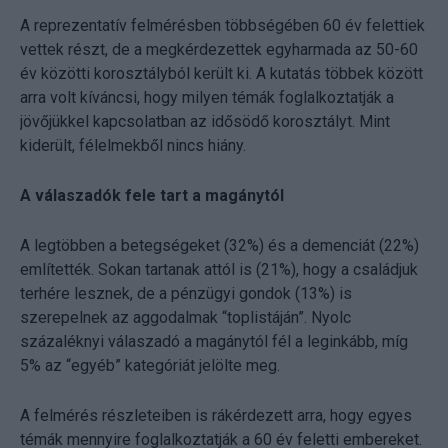
A reprezentatív felmérésben többségében 60 év felettiek
vettek részt, de a megkérdezettek egyharmada az 50-60
év közötti korosztályból került ki. A kutatás többek között
arra volt kíváncsi, hogy milyen témák foglalkoztatják a
jövőjükkel kapcsolatban az idősödő korosztályt. Mint
kiderült, félelmekből nincs hiány.
A válaszadók fele tart a magánytól
A legtöbben a betegségeket (32%) és a demenciát (22%)
említették. Sokan tartanak attól is (21%), hogy a családjuk
terhére lesznek, de a pénzügyi gondok (13%) is
szerepelnek az aggodalmak “toplistáján”. Nyolc
százaléknyi válaszadó a magánytól fél a leginkább, míg
5% az “egyéb” kategóriát jelölte meg.
A felmérés részleteiben is rákérdezett arra, hogy egyes
témák mennyire foglalkoztatják a 60 év feletti embereket.