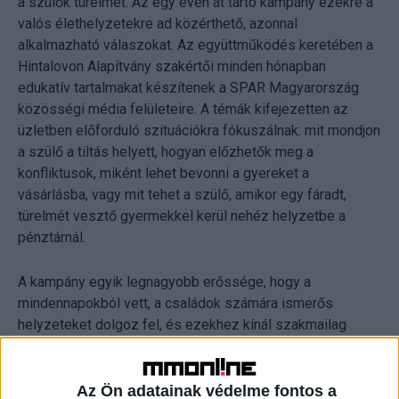
a szülők türelmét. Az egy éven át tartó kampány ezekre a
valós élethelyzetekre ad közérthető, azonnal
alkalmazható válaszokat. Az együttműködés keretében a
Hintalovon Alapítvány szakértői minden hónapban
edukatív tartalmakat készítenek a SPAR Magyarország
közösségi média felületeire. A témák kifejezetten az
üzletben előforduló szituációkra fókuszálnak: mit mondjon
a szülő a tiltás helyett, hogyan előzhetők meg a
konfliktusok, miként lehet bevonni a gyereket a
vásárlásba, vagy mit tehet a szülő, amikor egy fáradt,
türelmét vesztő gyermekkel kerül nehéz helyzetbe a
pénztárnál.
A kampány egyik legnagyobb erőssége, hogy a
mindennapokból vett, a családok számára ismerős
helyzeteket dolgoz fel, és ezekhez kínál szakmailag
megalapozott, mégis könnyen érthető megoldásokat. A
cél nem csupán az, hogy „kezeljük” ezeket a helyzeteket,
hanem hogy a szülők és gyerekek közösen tanuljanak
Az Ön adatainak védelme fontos a