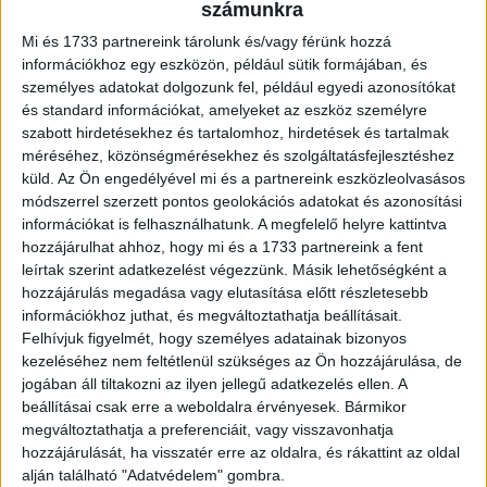
számunkra
belőlük, és hosszú távon tudatosabb, gyermekközpontú
szemlélet alakuljon ki.
Mi és 1733 partnereink tárolunk és/vagy férünk hozzá
információkhoz egy eszközön, például sütik formájában, és
személyes adatokat dolgozunk fel, például egyedi azonosítókat
„Alapítványunk küldetése, hogy a gyerekek jólléte a
és standard információkat, amelyeket az eszköz személyre
mindennapok részévé váljon és pontosan ez az, amit
szabott hirdetésekhez és tartalomhoz, hirdetések és tartalmak
ezzel az együttműködéssel is szeretnénk elérni. A
méréséhez, közönségmérésekhez és szolgáltatásfejlesztéshez
bevásárlás egy olyan, rendszeresen ismétlődő helyzet,
küld.
Az Ön engedélyével mi és a partnereink eszközleolvasásos
amelyben a szülők és gyerekek közötti kapcsolat valóban
módszerrel szerzett pontos geolokációs adatokat és azonosítási
formálódhat, lehet belőle feszültség, de lehet belőle
információkat is felhasználhatunk. A megfelelő helyre kattintva
hozzájárulhat ahhoz, hogy mi és a 1733 partnereink a fent
közös tanulás is. Örülünk, hogy a SPAR Magyarország
leírtak szerint adatkezelést végezzünk. Másik lehetőségként a
partner ebben a szemléletváltásban, és hogy egy ilyen
hozzájárulás megadása vagy elutasítása előtt részletesebb
széles közösséget elérő platformon oszthatjuk meg a
információkhoz juthat, és megváltoztathatja beállításait.
Hintalovon szakmai tudását a családokkal" - emelte ki
Felhívjuk figyelmét, hogy személyes adatainak bizonyos
Rohrböck Kinga, a Hintalovon Alapítvány ügyvezető
kezeléséhez nem feltétlenül szükséges az Ön hozzájárulása, de
igazgatója.
jogában áll tiltakozni az ilyen jellegű adatkezelés ellen. A
beállításai csak erre a weboldalra érvényesek. Bármikor
megváltoztathatja a preferenciáit, vagy visszavonhatja
„Vállalatunk számára kiemelten fontos, hogy ne csak
hozzájárulását, ha visszatér erre az oldalra, és rákattint az oldal
termékeivel, hanem a mindennapi élethelyzetekhez
alján található "Adatvédelem" gombra.