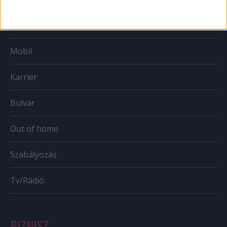
Web
Mobil
Karrier
Bulvár
Out of home
Szabályozás
Tv/Rádió
BIZNISZ