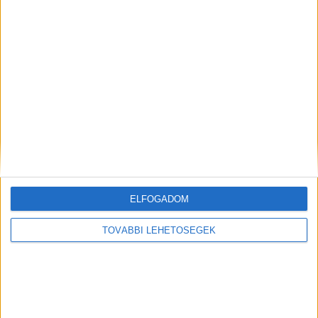
Még több podcast
ELFOGADOM
DIGITAL CENTER
TOVÁBBI LEHETŐSÉGEK
Molnár Martin jogsit szerez, Szilágyi Áron
kéziseknek szurkol
Digital Center
2026. augusztus 9.