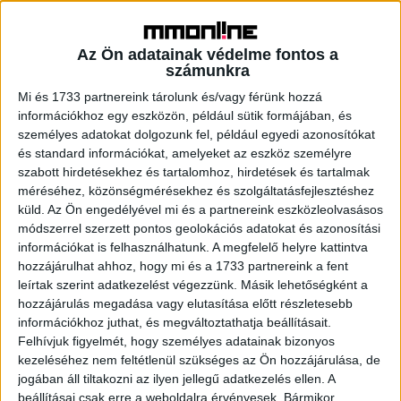
a félreértéseknek szeretnénk elejét venni. Ha ugyanis
minden érintett azonos információval rendelkezik az
akadálymentességgel kapcsolatban, az egyén könnyedén
Az Ön adatainak védelme fontos a
eldöntheti, hogy számára hozzáférhető-e az adott épület.”
számunkra
Mi és 1733 partnereink tárolunk és/vagy férünk hozzá
A tervezés alatt álló vagy már elkészült épületek
információkhoz egy eszközön, például sütik formájában, és
tulajdonosai és üzemeltetői közvetlenül, vagy akkreditált
személyes adatokat dolgozunk fel, például egyedi azonosítókat
partnerhálózaton keresztül igényelhetik az Access4you
és standard információkat, amelyeket az eszköz személyre
szabott hirdetésekhez és tartalomhoz, hirdetések és tartalmak
tanúsítványt Magyarországon és külföldön egyaránt. Ezt
méréséhez, közönségmérésekhez és szolgáltatásfejlesztéshez
minden esetben független szakértők végzik, akik
küld.
Az Ön engedélyével mi és a partnereink eszközleolvasásos
csaknem ezer szempontot figyelembevéve teljeskörű
módszerrel szerzett pontos geolokációs adatokat és azonosítási
visszajelzést adnak az ingatlan akadálymentességi
információkat is felhasználhatunk. A megfelelő helyre kattintva
állapotáról.
hozzájárulhat ahhoz, hogy mi és a 1733 partnereink a fent
leírtak szerint adatkezelést végezzünk. Másik lehetőségként a
Ennek mentén az idős, mozgásában korlátozott,
hozzájárulás megadása vagy elutasítása előtt részletesebb
információkhoz juthat, és megváltoztathatja beállításait.
gyengénlátó, vak, nagyothalló, siket, kognitív zavarral élő,
Felhívjuk figyelmét, hogy személyes adatainak bizonyos
kerekesszékkel, babakocsival és segítőkutyával
kezeléséhez nem feltétlenül szükséges az Ön hozzájárulása, de
közlekedő emberek minimumkövetelményeihez igazítva
jogában áll tiltakozni az ilyen jellegű adatkezelés ellen. A
tanúsítják és minősítik az adott épületet, illetve javaslatot
beállításai csak erre a weboldalra érvényesek. Bármikor