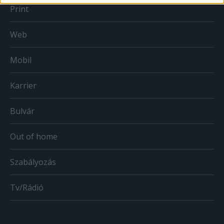
Print
Web
Mobil
Karrier
Bulvár
Out of home
Szabályozás
Tv/Rádió