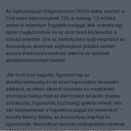
Az Egészségügyi Világszervezet (WHO) adatai szerint1 a
Föld teljes népességének 15%-a, mintegy 1,3 milliárd
ember él valamilyen fogyatékossággal, akik számára egy
épület megközelítése és az azon belüli közlekedés is
kihívást jelenthet. Erre az élethelyzetre nyújt megoldást az
Access4you, amelynek segítségével globális szinten
azonos értelmezési rendszer alakul ki az épületek
akadálymentességét illetően.
„Bár évről évre nagyobb figyelmet kap az
akadálymentesség és az ezzel kapcsolatos társadalmi
edukáció, az ehhez alkotott részletes és megbízható
információ hiánya miatt az élet minden területén (munka,
szórakozás, fogyasztás, közösség) gyakran érhetik nem
várt meglepetések a fogyatékossággal élő embereket” –
mondta Berecz Balázs, az Access4you alapítója és
ügyvezetője. Nemzetközi tanúsító védjegyünkkel ezeknek