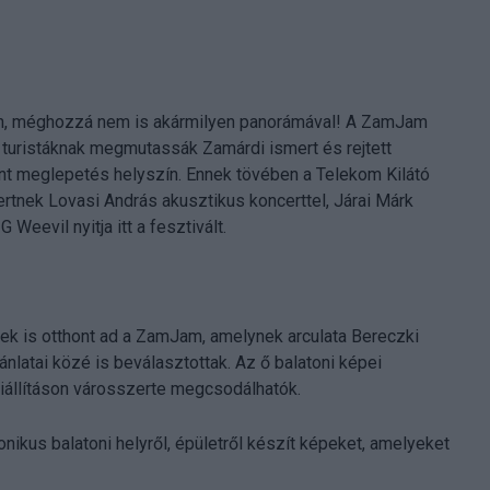
 van, méghozzá nem is akármilyen panorámával! A ZamJam
 a turistáknak megmutassák Zamárdi ismert és rejtett
ont meglepetés helyszín. Ennek tövében a Telekom Kilátó
rtnek Lovasi András akusztikus koncerttel, Járai Márk
Weevil nyitja itt a fesztivált.
k is otthont ad a ZamJam, amelynek arculata Bereczki
ánlatai közé is beválasztottak. Az ő balatoni képei
kiállításon városszerte megcsodálhatók.
nikus balatoni helyről, épületről készít képeket, amelyeket