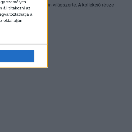
hogy személyes
Electronics platformján világszerte. A kollekció része
áll tiltakozni az
Leonardo...
egváltoztathatja a
z oldal alján