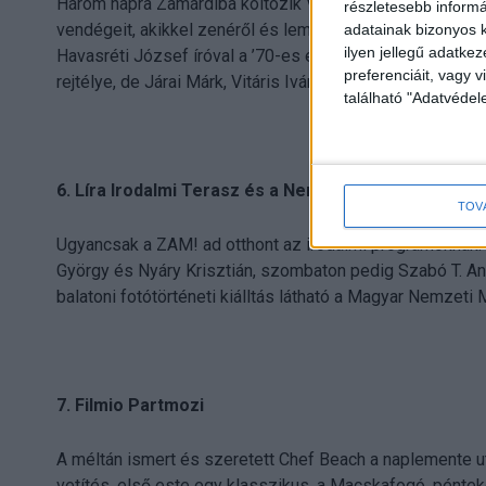
Három napra Zamárdiba költözik Venom, a Halott Pénz D
részletesebb informác
vendégeit, akikkel zenéről és lemezekről beszélgetnek
adatainak bizonyos k
ilyen jellegű adatke
Havasréti József íróval a ’70-es évek diszkólázáról szt
preferenciáit, vagy v
rejtélye, de Járai Márk, Vitáris Iván, Springer Márton, 
található "Adatvéde
6. Líra Irodalmi Terasz és a Nemzeti Múzeum tárlata
TOV
Ugyancsak a ZAM! ad otthont az irodalmi programoknak.
György és Nyáry Krisztián, szombaton pedig Szabó T. An
balatoni fotótörténeti kiálltás látható a Magyar Nemzeti
7. Filmio Partmozi
A méltán ismert és szeretett Chef Beach a naplemente utá
vetítés, első este egy klasszikus, a Macskafogó, péntek