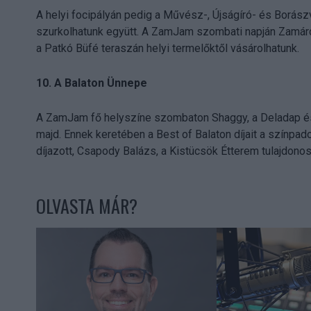
A helyi focipályán pedig a Művész-, Újságíró- és Borász
szurkolhatunk együtt. A ZamJam szombati napján Zamárd
a Patkó Büfé teraszán helyi termelőktől vásárolhatunk.
10. A Balaton Ünnepe
A ZamJam fő helyszíne szombaton Shaggy, a Deladap és 
majd. Ennek keretében a Best of Balaton díjait a színpad
díjazott, Csapody Balázs, a Kistücsök Étterem tulajdonosa
OLVASTA MÁR?