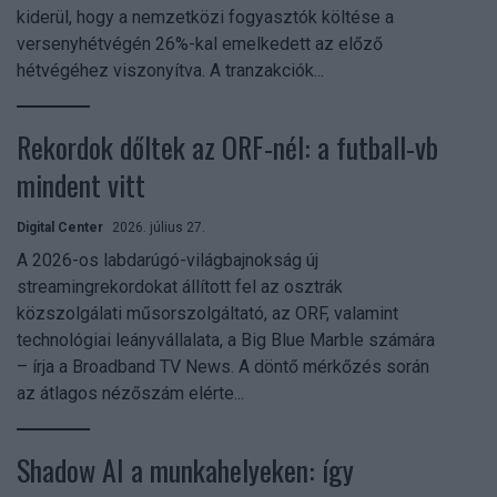
kiderül, hogy a nemzetközi fogyasztók költése a
versenyhétvégén 26%-kal emelkedett az előző
hétvégéhez viszonyítva. A tranzakciók...
Rekordok dőltek az ORF-nél: a futball-vb
mindent vitt
Digital Center
2026. július 27.
A 2026-os labdarúgó-világbajnokság új
streamingrekordokat állított fel az osztrák
közszolgálati műsorszolgáltató, az ORF, valamint
technológiai leányvállalata, a Big Blue Marble számára
– írja a Broadband TV News. A döntő mérkőzés során
az átlagos nézőszám elérte...
Shadow AI a munkahelyeken: így