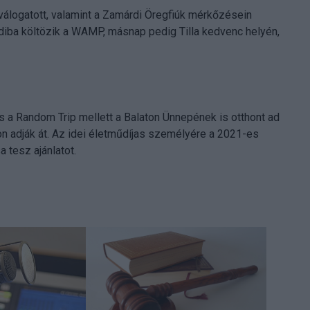
válogatott, valamint a Zamárdi Öregfiúk mérkőzésein
iba költözik a WAMP, másnap pedig Tilla kedvenc helyén,
a Random Trip mellett a Balaton Ünnepének is otthont ad
on adják át. Az idei életműdíjas személyére a 2021-es
 tesz ajánlatot.