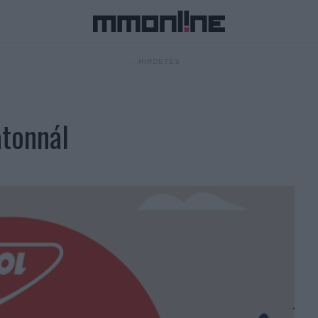
- HIRDETÉS -
atonnál