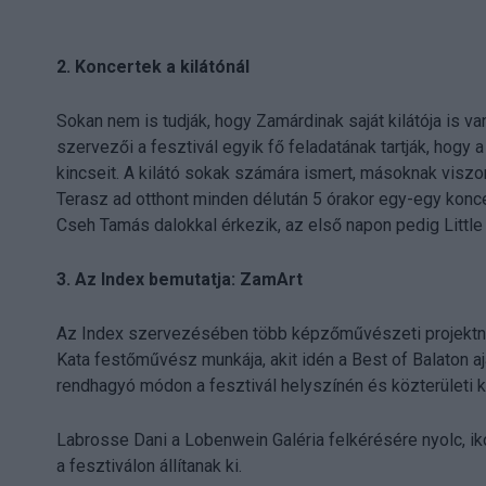
2. Koncertek a kilátónál
Sokan nem is tudják, hogy Zamárdinak saját kilátója is
szervezői a fesztivál egyik fő feladatának tartják, hogy
kincseit. A kilátó sokak számára ismert, másoknak visz
Terasz ad otthont minden délután 5 órakor egy-egy konce
Cseh Tamás dalokkal érkezik, az első napon pedig Little G 
3. Az Index bemutatja: ZamArt
Az Index szervezésében több képzőművészeti projektne
Kata festőművész munkája, akit idén a Best of Balaton aj
rendhagyó módon a fesztivál helyszínén és közterületi 
Labrosse Dani a Lobenwein Galéria felkérésére nyolc, iko
a fesztiválon állítanak ki.