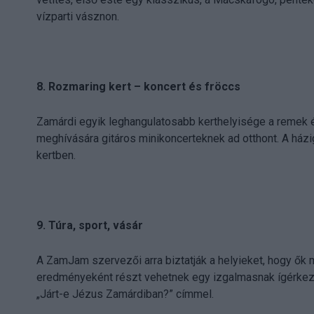
vízparti vásznon.
8. Rozmaring kert – koncert és fröccs
Zamárdi egyik leghangulatosabb kerthelyisége a remek é
meghívására gitáros minikoncerteknek ad otthont. A házig
kertben.
9. Túra, sport, vásár
A ZamJam szervezői arra biztatják a helyieket, hogy ők 
eredményeként részt vehetnek egy izgalmasnak ígérkező
„Járt-e Jézus Zamárdiban?” címmel.