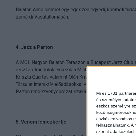
Balaton Anno címmel egy egészen egyedi, korabeli turisz
Zamárdi Vasútállomásán.
4. Jazz a Parton
A MOL Nagyon Balaton Teraszon a Budapest Jazz Club s
részt a strandolók. Érkezik a Micheller Myrtill & Pintér Ti
Kriszta Quartet, valamint Oláh Krisztián és Szőke Nikol
Társulat interaktív előadásokkal várja a gyerekeket és a
Parton rendezvénysorozat szakácsai gondoskodnak majd, 
Mi és 1731 partnerei
és személyes adatoka
eszköz személyre sz
közönségmérésekhez 
eszközleolvasásos mó
5. Venom lemezkertje
felhasználhatunk. A 
szerint adatkezelést