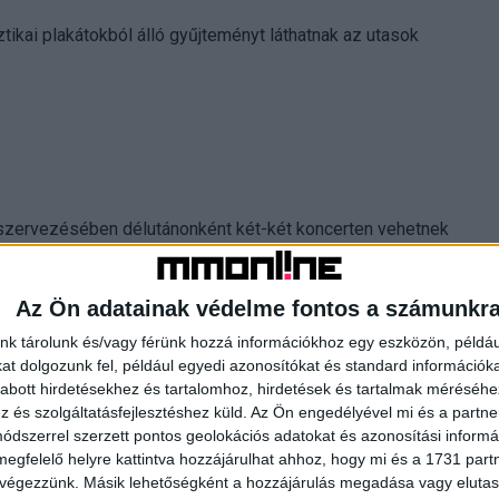
tikai plakátokból álló gyűjteményt láthatnak az utasok
zervezésében délutánonként két-két koncerten vehetnek
bor duó, a Sárik Péter Trio, az Orbay Lilla Quintet, a Pocsai
etta zenekara, szombaton Földessy Margit és a Szindra
Az Ön adatainak védelme fontos a számunkr
 szülőket, a megéhező koncertlátogatókról pedig a Séf a
kulináris kalandokat ígérve.
nk tárolunk és/vagy férünk hozzá információkhoz egy eszközön, példáu
t dolgozunk fel, például egyedi azonosítókat és standard információk
abott hirdetésekhez és tartalomhoz, hirdetések és tartalmak méréséhe
és szolgáltatásfejlesztéshez küld.
Az Ön engedélyével mi és a partne
dszerrel szerzett pontos geolokációs adatokat és azonosítási informác
megfelelő helyre kattintva hozzájárulhat ahhoz, hogy mi és a 1731 partne
 végezzünk. Másik lehetőségként a hozzájárulás megadása vagy elutasí