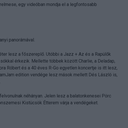
erelmese, egy videóban mondja el a legfontosabb
hanyi panorámával.
éter lesz a főszereplő. Utóbbi a Jazz + Az és a Rapülők
sókkal érkezik. Mellette többek között Charlie, a Deladap,
ora Róbert és a 40 éves R-Go egyetlen koncertje is itt lesz,
 ZamJam edition vendége lesz mások mellett Dés László is,
.
s felvonulnak néhányan. Jelen lesz a balatonkenesei Pörc
tonszemesi Kistücsök Étterem várja a vendégeket.