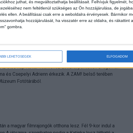
J-je. A nemrég megnyílt ZAM! nevű helyen fogadja
iókhoz juthat, és megváltoztathatja beállításait.
Felhívjuk figyelmét, 
 és természetesen a lemezjátszó mögé is beállnak majd.
ezeléséhez nem feltétlenül szükséges az Ön hozzájárulása, de jogában 
zelés ellen. A beállításai csak erre a weboldalra érvényesek. Bármikor m
oriznak, téma lesz Prince, az univerzum legnagyobb zenei
isszavonhatja hozzájárulását, ha visszatér erre az oldalra, és rákattint a
Izil és Q-Cee is bemutatkozik a ZamJam vendégeinek.
lem" gombra.
ÁBBI LEHETŐSÉGEK
ELFOGADOM
 Az első nap Kollár-Klemencz László, pénteken Dragomán
na és Csepelyi Adrienn érkezik. A ZAM! belső terében
 Múzeum Fotótárából.
n a magyar filmrajongók otthona lesz. Fél 9-kor indul a
en A játszma, szombaton pedig a Katinka lesz látható a