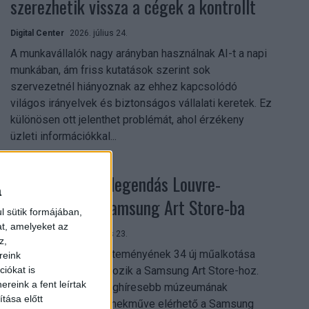
szerezhetik vissza a cégek a kontrollt
Digital Center
2026. július 24.
A munkavállalók nagy arányban használnak AI-t a napi
munkában, ám friss kutatások szerint sok
szervezetnél hiányoznak az ehhez kapcsolódó
világos irányelvek és biztonságos vállalati keretek. Ez
különösen ott jelenthet problémát, ahol érzékeny
üzleti információkkal...
Megérkezett a legendás Louvre-
a
gyűjtemény a Samsung Art Store-ba
l sütik formájában,
at, amelyeket az
Digital Center
2026. július 23.
z,
A párizsi Louvre gyűjteményének 34 új műalkotása
reink
most először csatlakozik a Samsung Art Store-hoz.
iókat is
reink a fent leírtak
Ezzel a világ egyik leghíresebb múzeumának
tása előtt
összesen már 51 remekműve elérhető a Samsung