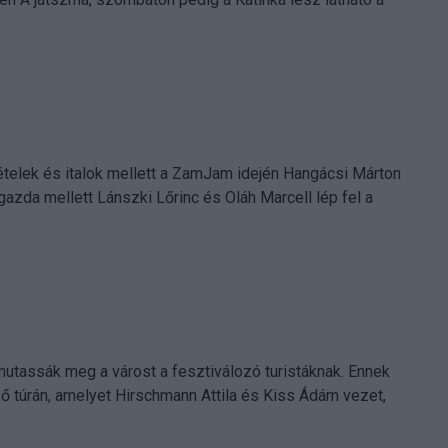
telek és italok mellett a ZamJam idején Hangácsi Márton
azda mellett Lánszki Lőrinc és Oláh Marcell lép fel a
mutassák meg a várost a fesztiválozó turistáknak. Ennek
 túrán, amelyet Hirschmann Attila és Kiss Ádám vezet,