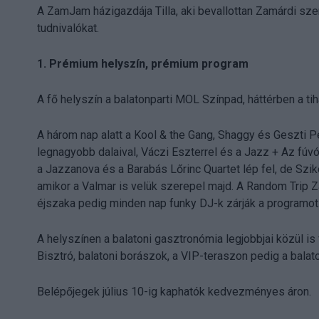
A ZamJam házigazdája Tilla, aki bevallottan Zamárdi sz
tudnivalókat.
1. Prémium helyszín, prémium program
A fő helyszín a balatonparti MOL Színpad, háttérben a ti
A három nap alatt a Kool & the Gang, Shaggy és Geszti P
legnagyobb dalaival, Váczi Eszterrel és a Jazz + Az fúvó
a Jazzanova és a Barabás Lőrinc Quartet lép fel, de Szik
amikor a Valmar is velük szerepel majd. A Random Trip
éjszaka pedig minden nap funky DJ-k zárják a programot
A helyszínen a balatoni gasztronómia legjobbjai közül i
Bisztró, balatoni borászok, a VIP-teraszon pedig a bala
Belépőjegek július 10-ig kaphatók kedvezményes áron.