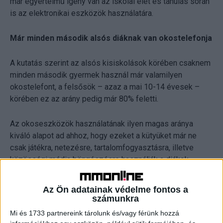
már egyértelmű igény van az iskolai élet és tanulás során
is az elektronikai eszközök használatára.
Már minden második alsós diáknak van okostelefonja
A kutatás szerint az alsós kisiskolások körében csaknem
minden második gyermek használ már valamilyen
okostelefont, a felsősök – azaz a mai 10-14 évesek –
körében ez az arány pedig már 80% feletti.
Az okoseszközök használatának ilyen magas aránya
kiváló alapot ad ahhoz, hogy ezeket a kütyüket már ne
csak játékra, netezésre, tartalomfogyasztásra, illetve
közösségi média böngészésre használják a diákok,
hanem része legyen akár tanulási folyamatnak is.
Az Ön adatainak védelme fontos a
Az 1,3 millió magyar diák által használt összesen
számunkra
csaknem 950 ezer okostelefon és 630 ezer számítógép
Mi és 1733 partnereink tárolunk és/vagy férünk hozzá
már komoly alapot ad a digitalizált tanuláshoz és akár