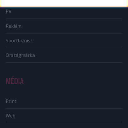
PR
Reklám
Sportbiznisz
Országmárka
MÉDIA
Print
Web