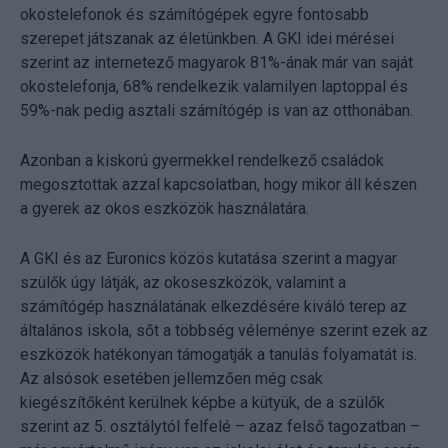
okostelefonok és számítógépek egyre fontosabb
szerepet játszanak az életünkben. A GKI idei mérései
szerint az internetező magyarok 81%-ának már van saját
okostelefonja, 68% rendelkezik valamilyen laptoppal és
59%-nak pedig asztali számítógép is van az otthonában.
Azonban a kiskorú gyermekkel rendelkező családok
megosztottak azzal kapcsolatban, hogy mikor áll készen
a gyerek az okos eszközök használatára.
A GKI és az Euronics közös kutatása szerint a magyar
szülők úgy látják, az okoseszközök, valamint a
számítógép használatának elkezdésére kiváló terep az
általános iskola, sőt a többség véleménye szerint ezek az
eszközök hatékonyan támogatják a tanulás folyamatát is.
Az alsósok esetében jellemzően még csak
kiegészítőként kerülnek képbe a kütyük, de a szülők
szerint az 5. osztálytól felfelé – azaz felső tagozatban –