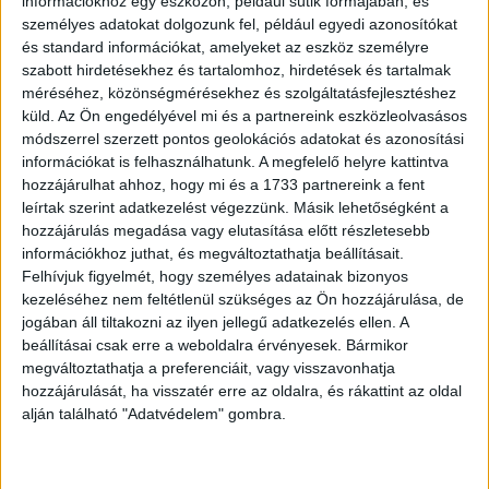
információkhoz egy eszközön, például sütik formájában, és
magához az oktatáshoz is. A tanévkezdés pedig az év
személyes adatokat dolgozunk fel, például egyedi azonosítókat
végi akció dömping után a második legideálisabb időszak
és standard információkat, amelyeket az eszköz személyre
szabott hirdetésekhez és tartalomhoz, hirdetések és tartalmak
az évben ezen eszközök beszerzésére, cseréjére.
méréséhez, közönségmérésekhez és szolgáltatásfejlesztéshez
Augusztus közepe és szeptember vége között ugyanis
küld.
Az Ön engedélyével mi és a partnereink eszközleolvasásos
rengeteg célzott, kedvezményes ajánlat közül
módszerrel szerzett pontos geolokációs adatokat és azonosítási
választhatnak a szülők.
információkat is felhasználhatunk. A megfelelő helyre kattintva
hozzájárulhat ahhoz, hogy mi és a 1733 partnereink a fent
Minden ötödik gyerekes család
leírtak szerint adatkezelést végezzünk. Másik lehetőségként a
hozzájárulás megadása vagy elutasítása előtt részletesebb
információkhoz juthat, és megváltoztathatja beállításait.
A műszaki cikkek tanulásban betöltött – egyre erősödő –
Felhívjuk figyelmét, hogy személyes adatainak bizonyos
szerepét jelzi, hogy az idei tanévkezdés alkalmából
kezeléséhez nem feltétlenül szükséges az Ön hozzájárulása, de
minden ötödik szülő vásárolt (vagy tervezi, hogy vásárol)
jogában áll tiltakozni az ilyen jellegű adatkezelés ellen. A
valamilyen műszaki cikket gyermekének. Mindössze 17%
beállításai csak erre a weboldalra érvényesek. Bármikor
azoknak a szülőknek az aránya, akik úgy gondolják, az
megváltoztathatja a preferenciáit, vagy visszavonhatja
iskolai feladatokhoz, tanuláshoz egyáltalán nincs szükség
hozzájárulását, ha visszatér erre az oldalra, és rákattint az oldal
alján található "Adatvédelem" gombra.
„kütyükre”, ők jellemzően az alsós gyermekek szülei
közül kerülnek ki.