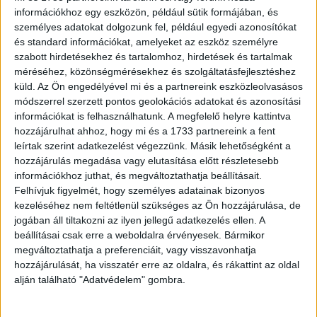
információkhoz egy eszközön, például sütik formájában, és
az innovatív és szórakoztató olimpiai nézői élmény a
személyes adatokat dolgozunk fel, például egyedi azonosítókat
közvetítések során.
és standard információkat, amelyeket az eszköz személyre
szabott hirdetésekhez és tartalomhoz, hirdetések és tartalmak
Az Eurosport csapata Pekingben, Yanqingben és
méréséhez, közönségmérésekhez és szolgáltatásfejlesztéshez
Zhangjiakouban, illetve a magyarországi stúdióban is
küld.
Az Ön engedélyével mi és a partnereink eszközleolvasásos
módszerrel szerzett pontos geolokációs adatokat és azonosítási
tevékenykedik majd a helyi szakértőkkel, hogy teljes körű
információkat is felhasználhatunk. A megfelelő helyre kattintva
elemzést készítsenek minden eseményről.
hozzájárulhat ahhoz, hogy mi és a 1733 partnereink a fent
leírtak szerint adatkezelést végezzünk. Másik lehetőségként a
A február 4-i nyitó ceremóniát megelőzően további nevek
hozzájárulás megadása vagy elutasítása előtt részletesebb
várhatók a „Team Discovery” szakértői névsorába.
információkhoz juthat, és megváltoztathatja beállításait.
Felhívjuk figyelmét, hogy személyes adatainak bizonyos
kezeléséhez nem feltétlenül szükséges az Ön hozzájárulása, de
A2022-es Pekingi Téli Olimpiai Játékok a február 4-i,
jogában áll tiltakozni az ilyen jellegű adatkezelés ellen. A
pénteki nyitó ceremóniával kezdődik, amelyet az
beállításai csak erre a weboldalra érvényesek. Bármikor
Eurosport és az Eurosport applikációja élőben közvetít az
megváltoztathatja a preferenciáit, vagy visszavonhatja
első, február 2-i eseménytől indulva Európa több mint 50
hozzájárulását, ha visszatér erre az oldalra, és rákattint az oldal
piacán.
alján található "Adatvédelem" gombra.