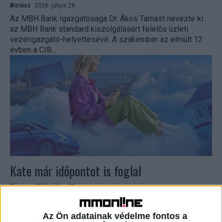
Biznisz
2026. július 29.
Az MBH Bank Igazgatósága Dr. Ákos Tamást nevezte ki
az MBH Bank standard kiszolgálásért felelős üzleti
vezérigazgató-helyettesévé. A szakember az elmúlt 12
évben a CIB...
Kate már időpontot is foglal
Biznisz
2026. július 29.
A K&H tovább bővítette digitális pénzügyi asszisztense,
Kate szolgáltatásait: a K&H mobilbankban már
Az Ön adatainak védelme fontos a
beazonosított időpontfoglalás is elérhető. „A digitális