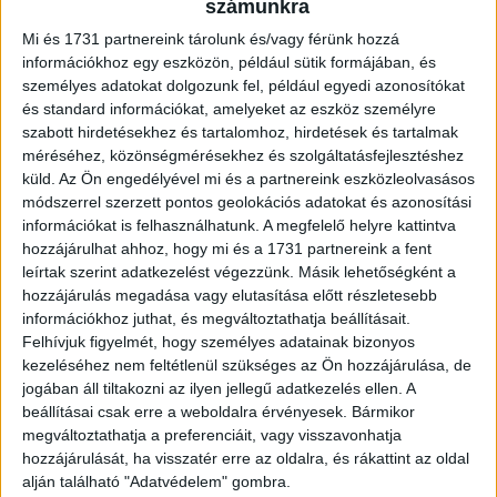
számunkra
fejlesztéseink során abból indulunk ki, hogy...
Mi és 1731 partnereink tárolunk és/vagy férünk hozzá
információkhoz egy eszközön, például sütik formájában, és
személyes adatokat dolgozunk fel, például egyedi azonosítókat
és standard információkat, amelyeket az eszköz személyre
szabott hirdetésekhez és tartalomhoz, hirdetések és tartalmak
méréséhez, közönségmérésekhez és szolgáltatásfejlesztéshez
küld.
Az Ön engedélyével mi és a partnereink eszközleolvasásos
módszerrel szerzett pontos geolokációs adatokat és azonosítási
információkat is felhasználhatunk. A megfelelő helyre kattintva
hozzájárulhat ahhoz, hogy mi és a 1731 partnereink a fent
leírtak szerint adatkezelést végezzünk. Másik lehetőségként a
A ChatGPT-n keresztül is elérhető a Bolt
hozzájárulás megadása vagy elutasítása előtt részletesebb
információkhoz juthat, és megváltoztathatja beállításait.
Biznisz
2026. július 29.
Felhívjuk figyelmét, hogy személyes adatainak bizonyos
A szolgáltatás egy időben indul el az Európai Unióban, az
kezeléséhez nem feltétlenül szükséges az Ön hozzájárulása, de
Egyesült Királyságban, Svájcban, Norvégiában, Ukrajnában
jogában áll tiltakozni az ilyen jellegű adatkezelés ellen. A
és Azerbajdzsánban, vagyis minden olyan piacon, ahol a
beállításai csak erre a weboldalra érvényesek. Bármikor
Bolt...
megváltoztathatja a preferenciáit, vagy visszavonhatja
hozzájárulását, ha visszatér erre az oldalra, és rákattint az oldal
alján található "Adatvédelem" gombra.