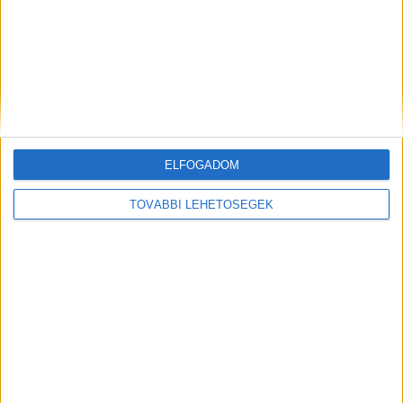
a hazai KKV-kat
Biznisz
2026. július 23.
A fenntarthatóság ma már nem csupán környezetvédelmi
vagy társadalmi kérdés, hanem a hozzá kapcsolódó
kockázatok által egyre inkább üzleti szempont is. Az
energiafelhasználás, a...
ELFOGADOM
TOVÁBBI LEHETŐSÉGEK
Bővíti klíma akadémia-hálózatát az LG
Biznisz
2026. július 22.