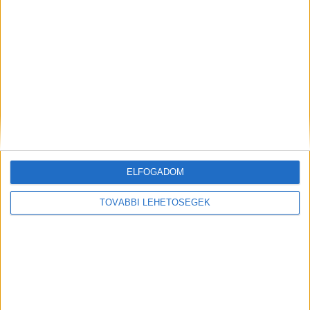
Ezek a trendek határozzák meg a
reklámpiacot 2030-ig
Marketing
2025. október 9.
A reklám 2030-ban is kulcsszereplő marad a
gazdaságban, de a siker feltétele a technológiai,
ELFOGADOM
adatvédelmi és fogyasztói trendekhez való gyors és
hiteles alkalmazkodás lesz...
TOVÁBBI LEHETŐSÉGEK