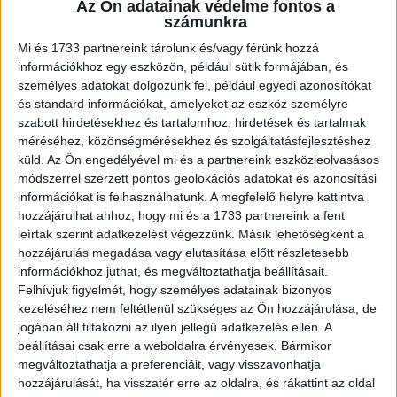
Az Ön adatainak védelme fontos a
A november 19-én megjelent Magyar Közlönyben
számunkra
szerepel a reklámadóról szóló törvény módosítása is, ami
alapján 2026. második félévétől ismét fizetni kell majd ezt
Mi és 1733 partnereink tárolunk és/vagy férünk hozzá
a...
információkhoz egy eszközön, például sütik formájában, és
személyes adatokat dolgozunk fel, például egyedi azonosítókat
és standard információkat, amelyeket az eszköz személyre
szabott hirdetésekhez és tartalomhoz, hirdetések és tartalmak
méréséhez, közönségmérésekhez és szolgáltatásfejlesztéshez
küld.
Az Ön engedélyével mi és a partnereink eszközleolvasásos
módszerrel szerzett pontos geolokációs adatokat és azonosítási
információkat is felhasználhatunk. A megfelelő helyre kattintva
hozzájárulhat ahhoz, hogy mi és a 1733 partnereink a fent
leírtak szerint adatkezelést végezzünk. Másik lehetőségként a
hozzájárulás megadása vagy elutasítása előtt részletesebb
Közös konferenciát szervez jövőre az MRSZ
információkhoz juthat, és megváltoztathatja beállításait.
Felhívjuk figyelmét, hogy személyes adatainak bizonyos
és a MAKSZ
kezeléséhez nem feltétlenül szükséges az Ön hozzájárulása, de
jogában áll tiltakozni az ilyen jellegű adatkezelés ellen. A
Marketing
2025. november 20.
beállításai csak erre a weboldalra érvényesek. Bármikor
Az 50 éves Magyar Reklámszövetség az RTL Ligetben
megváltoztathatja a preferenciáit, vagy visszavonhatja
megrendezett jubileumi közgyűlésén két szakembernek,
hozzájárulását, ha visszatér erre az oldalra, és rákattint az oldal