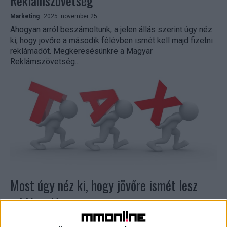
Reklámszövetség
Marketing
2025. november 25.
Ahogyan arról beszámoltunk, a jelen állás szerint úgy néz
ki, hogy jövőre a második félévben ismét kell majd fizetni
reklámadót. Megkeresésünkre a Magyar
Reklámszövetség...
Most úgy néz ki, hogy jövőre ismét lesz
reklámadó
Marketing
2025. november 25.