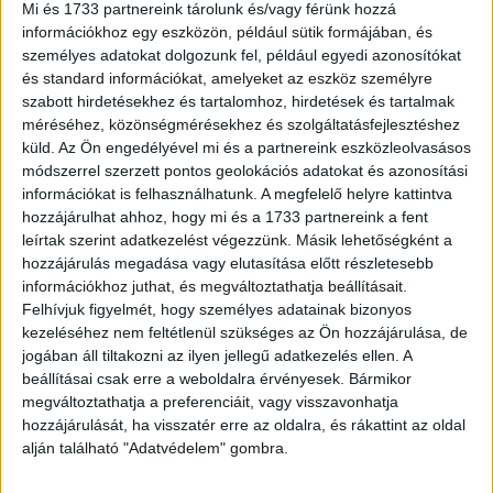
is megmutathatnak a nagyközönségnek, és ezzel a
Mi és 1733 partnereink tárolunk és/vagy férünk hozzá
megoldásukat is elősegíthetik.
információkhoz egy eszközön, például sütik formájában, és
személyes adatokat dolgozunk fel, például egyedi azonosítókat
és standard információkat, amelyeket az eszköz személyre
A márkanagykövetek különböző területekre specializált
szabott hirdetésekhez és tartalomhoz, hirdetések és tartalmak
fotósok, hiszen a Canon termékportfóliója is lefedi a
méréséhez, közönségmérésekhez és szolgáltatásfejlesztéshez
különböző fotós igényeket, és minden
küld.
Az Ön engedélyével mi és a partnereink eszközleolvasásos
termékkategóriában széles választékot kínál a
módszerrel szerzett pontos geolokációs adatokat és azonosítási
kompaktoktól a tükörnélküli gépeken át a komplex
információkat is felhasználhatunk. A megfelelő helyre kattintva
digitális tükörreflexes fényképezőkig. „Igyekszünk
hozzájárulhat ahhoz, hogy mi és a 1733 partnereink a fent
leírtak szerint adatkezelést végezzünk. Másik lehetőségként a
különböző stílusú szakembereket magunk köré gyűjteni,
hozzájárulás megadása vagy elutasítása előtt részletesebb
hogy a fejlesztésekhez minél több információt nyerjünk” –
információkhoz juthat, és megváltoztathatja beállításait.
áll a cég közleményében.
Felhívjuk figyelmét, hogy személyes adatainak bizonyos
kezeléséhez nem feltétlenül szükséges az Ön hozzájárulása, de
„A változatosság elsőszámú rendezőelv ebben a kreatív
jogában áll tiltakozni az ilyen jellegű adatkezelés ellen. A
iparágban. A küldetésünk a vizuális történetmesélés,
beállításai csak erre a weboldalra érvényesek. Bármikor
megváltoztathatja a preferenciáit, vagy visszavonhatja
ehhez keressük a legjobb közvetítőket. A jelöltek között a
hozzájárulását, ha visszatér erre az oldalra, és rákattint az oldal
technikai tudás mellett a merészséget és az egyéni
alján található "Adatvédelem" gombra.
stílust keressük. A fotósok szakosodnak témákra
(természet, portré, esküvő, közélet stb.). Törekszünk a