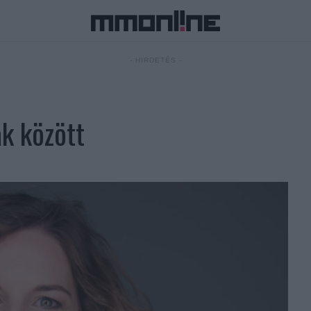
- HIRDETÉS -
k között