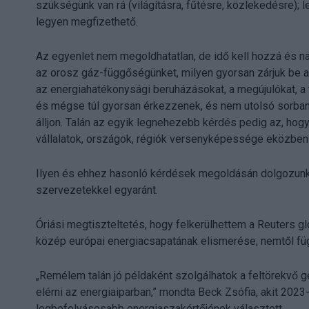
szükségünk van rá (világításra, fűtésre, közlekedésre);
legyen megfizethető.
Az egyenlet nem megoldhatatlan, de idő kell hozzá és na
az orosz gáz-függőségünket, milyen gyorsan zárjuk be a
az energiahatékonysági beruházásokat, a megújulókat, a 
és mégse túl gyorsan érkezzenek, és nem utolsó sorban 
álljon. Talán az egyik legnehezebb kérdés pedig az, hog
vállalatok, országok, régiók versenyképessége eközben 
Ilyen és ehhez hasonló kérdések megoldásán dolgozunk 
szervezetekkel egyaránt.
Óriási megtiszteltetés, hogy felkerülhettem a Reuters glob
közép európai energiacsapatának elismerése, nemtől füg
„Remélem talán jó példaként szolgálhatok a feltörekvő g
elérni az energiaiparban,” mondta Beck Zsófia, akit 2
legbefolyásosabb energiaszakértőjének választott.