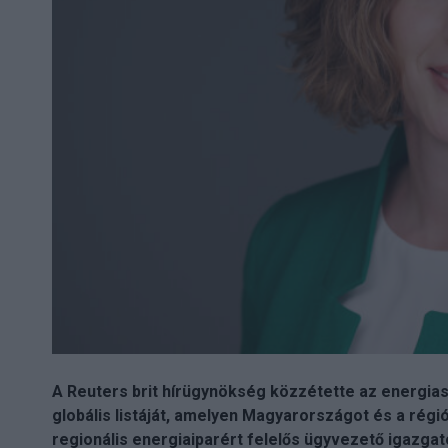
A Reuters brit hírügynökség közzétette az energias
globális listáját, amelyen Magyarországot és a régi
regionális energiaiparért felelős ügyvezető igazgat