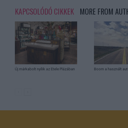
KAPCSOLÓDÓ CIKKEK
MORE FROM AUT
Új márkabolt nyílik az Etele Plázában
Boom a használt aut