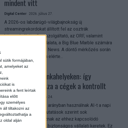
mindent vitt
Digital Center
2026. július 27.
A 2026-os labdarúgó-világbajnokság új
streamingrekordokat állított fel az osztrák
közszolgálati műsorszolgáltató, az ORF, valamint
technológiai leányvállalata, a Big Blue Marble számára
– írja a Broadband TV News. A döntő mérkőzés során
a
az átlagos nézőszám elérte...
l sütik formájában,
at, amelyeket az
z,
Shadow AI a munkahelyeken: így
reink
szerezhetik vissza a cégek a kontrollt
iókat is
reink a fent leírtak
tása előtt
Digital Center
2026. július 24.
hogy személyes
A munkavállalók nagy arányban használnak AI-t a napi
áll tiltakozni az
munkában, ám friss kutatások szerint sok
egváltoztathatja a
szervezetnél hiányoznak az ehhez kapcsolódó
z oldal alján
világos irányelvek és biztonságos vállalati keretek. Ez