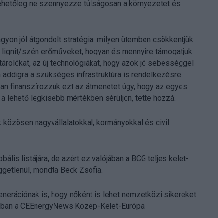
 lehetőleg ne szennyezze túlságosan a környezetet és
gyon jól átgondolt stratégia: milyen ütemben csökkentjük
 lignit/szén erőműveket, hogyan és mennyire támogatjuk
tárolókat, az új technológiákat, hogy azok jó sebességgel
addigra a szükséges infrastruktúra is rendelkezésre
yan finanszírozzuk ezt az átmenetet úgy, hogy az egyes
a lehető legkisebb mértékben sérüljön, tette hozzá.
közösen nagyvállalatokkal, kormányokkal és civil
ális listájára, de azért ez valójában a BCG teljes kelet-
getlenül, mondta Beck Zsófia.
enerációnak is, hogy nőként is lehet nemzetközi sikereket
023-ban a CEEnergyNews Közép-Kelet-Európa