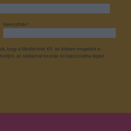
Keresztnév
*
ok, hogy a MédiaHírek Kft. az általam megadott e-
üldjön, az adataimat kezelje és kapcsolatba lépjen