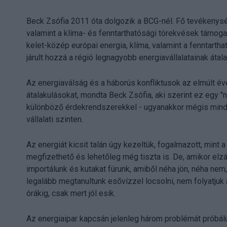
Beck Zsófia 2011 óta dolgozik a BCG-nél. Fő tevékenység
valamint a klíma- és fenntarthatósági törekvések támog
kelet-közép európai energia, klíma, valamint a fenntart
járult hozzá a régió legnagyobb energiavállalatainak átal
Az energiaválság és a háborús konfliktusok az elmúlt éve
átalakulásokat, mondta Beck Zsófia, aki szerint ez egy 
különböző érdekrendszerekkel - ugyanakkor mégis minda
vállalati szinten.
Az energiát kicsit talán úgy kezeltük, fogalmazott, mint 
megfizethető és lehetőleg még tiszta is. De, amikor elzá
importálunk és kutakat fúrunk, amiből néha jön, néha nem
legalább megtanultunk esővízzel locsolni, nem folyatju
órákig, csak mert jól esik.
Az energiaipar kapcsán jelenleg három problémát próbál