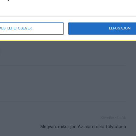
készült film
Irány a Balaton a hosszú hétvégén
ÁBBI LEHETŐSÉGEK
ELFOGADOM
Következő cikk
Megvan, mikor jön Az álommeló folytatása