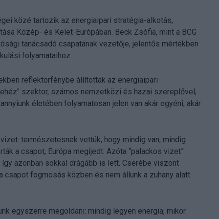
ei közé tartozik az energiaipari stratégia-alkotás,
atása Közép- és Kelet-Európában. Beck Zsófia, mint a BCG
hatósági tanácsadó csapatának vezetője, jelentős mértékben
akulási folyamataihoz.
kben reflektorfénybe állították az energiaipari
"nehéz" szektor, számos nemzetközi és hazai szereplővel,
nnyiunk életében folyamatosan jelen van akár egyéni, akár
a vizet: természetesnek vettük, hogy mindig van, mindig
rták a csapot, Európa megijedt. Azóta “palackos vizet”
, így azonban sokkal drágább is lett. Cserébe viszont
k a csapot fogmosás közben és nem állunk a zuhany alatt
unk egyszerre megoldani: mindig legyen energia, mikor