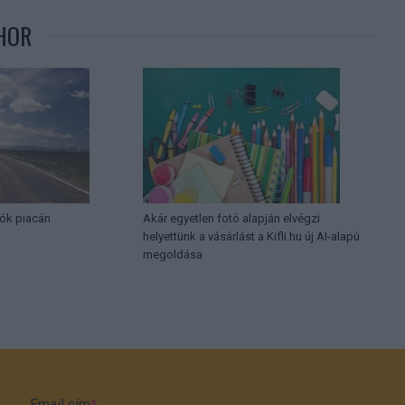
HOR
ók piacán
Akár egyetlen fotó alapján elvégzi
helyettünk a vásárlást a Kifli.hu új AI-alapú
megoldása
Email cím
*