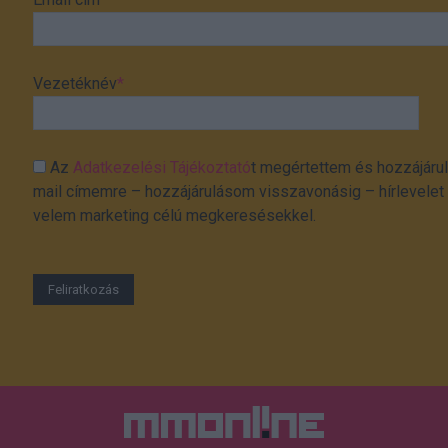
Vezetéknév
*
Az
Adatkezelési Tájékoztató
t megértettem és hozzájárul
mail címemre – hozzájárulásom visszavonásig – hírlevelet k
velem marketing célú megkeresésekkel.