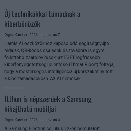
Új technikákkal támadnak a
kiberbűnözők
Digital Center
2026. augusztus 7.
Hamis AI eszközökhöz kapcsolódó segítségnyújtó
oldalak, QR-kódos csalások és továbbra is egyre
fejlettebb zsarolóvírusok: az ESET legfrissebb
kiberfenyegetettségi jelentése (Threat Riport) feltárja,
hogy a mesterséges intelligencia új korszakot nyitott
a kibertámadásokban. Az AI nemcsak...
Itthon is népszerűek a Samsung
kihajtható mobiljai
Digital Center
2026. augusztus 3.
A Samsung Electronics július 22-én bemutatott