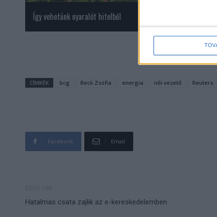
Így vehetünk nyaralót hitelből
Bestseller alapján 
érkezik a mozikba
TOV
CÍMKÉK
bcg
Beck Zsófia
energia
női vezető
Reuters
Facebook
Email
Előző cikk
Hatalmas csata zajlik az e-kereskedelemben