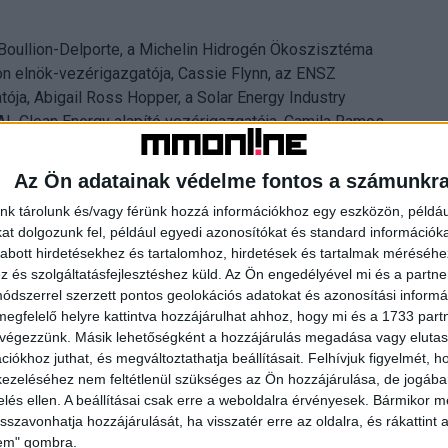
 Boullion-Delporte, a Michelin Hidrogén Ökoszisztéma
on elnök-vezérigazgatója, Cassie Flynn, az ENSZ
tója, Abigail Ross Hopper, a Solar Energy Industry
CAL Clean Energy alapító vezérigazgatója, Camila Ramos.
ján szereplő összes hölgynek.
Az Ön adatainak védelme fontos a számunkr
nk tárolunk és/vagy férünk hozzá információkhoz egy eszközön, példáu
t dolgozunk fel, például egyedi azonosítókat és standard információk
abott hirdetésekhez és tartalomhoz, hirdetések és tartalmak méréséhe
és szolgáltatásfejlesztéshez küld.
Az Ön engedélyével mi és a partne
dszerrel szerzett pontos geolokációs adatokat és azonosítási informác
megfelelő helyre kattintva hozzájárulhat ahhoz, hogy mi és a 1733 partne
 végezzünk. Másik lehetőségként a hozzájárulás megadása vagy elutasí
iókhoz juthat, és megváltoztathatja beállításait.
Felhívjuk figyelmét, 
ezeléséhez nem feltétlenül szükséges az Ön hozzájárulása, de jogában 
zelés ellen. A beállításai csak erre a weboldalra érvényesek. Bármikor m
isszavonhatja hozzájárulását, ha visszatér erre az oldalra, és rákattint a
lem" gombra.