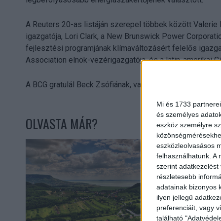
A Reuters 20-as listáján szerepel többek között Valerie
igazgatója, Lori Clark, a New Brunswick Power Corporati
fejlesztési programjának klímaváltozásért felelős igazga
Association elnök-vezérigazgatója, és a latin-amerikai 
A BCG gratulál Beck Zsófiának, valamint a Reuters listá
Mi és 1733 partnerei
és személyes adatoka
OLVASTA MÁR?
eszköz személyre sz
közönségmérésekhez 
eszközleolvasásos mó
felhasználhatunk. A 
szerint adatkezelést
részletesebb informác
adatainak bizonyos k
ilyen jellegű adatke
preferenciáit, vagy v
található "Adatvéde