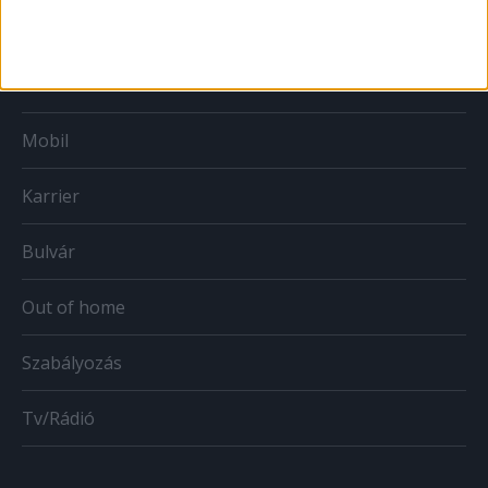
Print
Web
Mobil
Karrier
Bulvár
Out of home
Szabályozás
Tv/Rádió