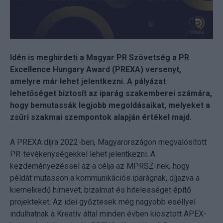
Idén is meghirdeti a Magyar PR Szövetség a PR
Excellence Hungary Award (PREXA) versenyt,
amelyre már lehet jelentkezni. A pályázat
lehetőséget biztosít az iparág szakemberei számára,
hogy bemutassák legjobb megoldásaikat, melyeket a
zsűri szakmai szempontok alapján értékel majd.
A PREXA díjra 2022-ben, Magyarországon megvalósított
PR-tevékenységekkel lehet jelentkezni. A
kezdeményezéssel az a célja az MPRSZ-nek, hogy
példát mutasson a kommunikációs iparágnak, díjazva a
kiemelkedő hírnevet, bizalmat és hitelességet építő
projekteket. Az idei győztesek még nagyobb eséllyel
indulhatnak a Kreatív által minden évben kiosztott APEX-