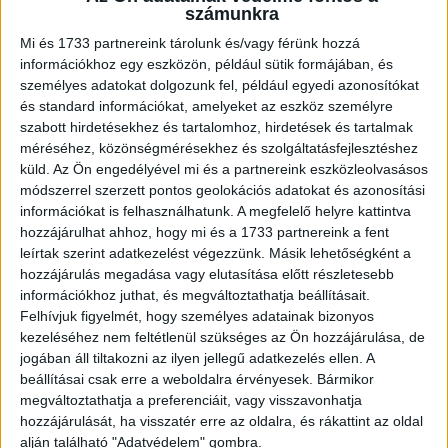
bemutathassuk a kiemelkedő
számunkra
megoldásokat és teret adjunk a legjobb
Mi és 1733 partnereink tárolunk és/vagy férünk hozzá
szakembereknek. Ezzel a díjjal a szakma
információkhoz egy eszközön, például sütik formájában, és
személyes adatokat dolgozunk fel, például egyedi azonosítókat
megítélésének javítása és a jó példák
és standard információkat, amelyeket az eszköz személyre
kiemelése a célunk. Emiatt a shortlist-es
szabott hirdetésekhez és tartalomhoz, hirdetések és tartalmak
pályamunkákat idén is nyilvánosan fogják
méréséhez, közönségmérésekhez és szolgáltatásfejlesztéshez
küld.
Az Ön engedélyével mi és a partnereink eszközleolvasásos
prezentálni a nevezők. A PREXA egyik
módszerrel szerzett pontos geolokációs adatokat és azonosítási
különlegessége a nemzetközi zsűri, ami
információkat is felhasználhatunk. A megfelelő helyre kattintva
hozzájárulhat ahhoz, hogy mi és a 1733 partnereink a fent
egyben előszobája a külföldi
leírtak szerint adatkezelést végezzünk. Másik lehetőségként a
megmérettetésnek” - mondta el
hozzájárulás megadása vagy elutasítása előtt részletesebb
információkhoz juthat, és megváltoztathatja beállításait.
Sztaniszláv András, a Magyar PR
Felhívjuk figyelmét, hogy személyes adatainak bizonyos
Szövetség elnöke.
kezeléséhez nem feltétlenül szükséges az Ön hozzájárulása, de
jogában áll tiltakozni az ilyen jellegű adatkezelés ellen. A
beállításai csak erre a weboldalra érvényesek. Bármikor
A kampányok nevezése március 1-én nyílt meg és 2023.
megváltoztathatja a preferenciáit, vagy visszavonhatja
április 25-én zárul. A 2023. március 21-ig beérkezett
hozzájárulását, ha visszatér erre az oldalra, és rákattint az oldal
pályázatokra early bird nevezési díj vonatkozik, míg
alján található "Adatvédelem" gombra.