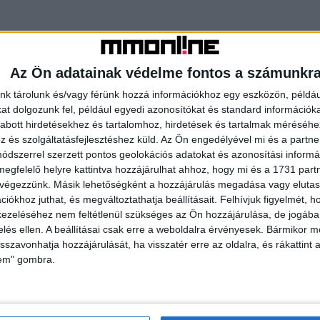
Az Ön adatainak védelme fontos a számunkr
nk tárolunk és/vagy férünk hozzá információkhoz egy eszközön, példáu
t dolgozunk fel, például egyedi azonosítókat és standard információk
abott hirdetésekhez és tartalomhoz, hirdetések és tartalmak méréséhe
és szolgáltatásfejlesztéshez küld.
Az Ön engedélyével mi és a partne
dszerrel szerzett pontos geolokációs adatokat és azonosítási informác
megfelelő helyre kattintva hozzájárulhat ahhoz, hogy mi és a 1731 partne
 végezzünk. Másik lehetőségként a hozzájárulás megadása vagy elutasí
iókhoz juthat, és megváltoztathatja beállításait.
Felhívjuk figyelmét, 
ezeléséhez nem feltétlenül szükséges az Ön hozzájárulása, de jogában 
nagy
Új elnökkel folytatja az MLE
zelés ellen. A beállításai csak erre a weboldalra érvényesek. Bármikor m
isszavonhatja hozzájárulását, ha visszatér erre az oldalra, és rákattint a
BO Maxon
lem" gombra.