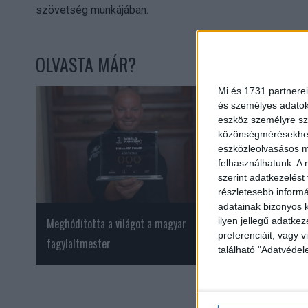
szövetség munkájában.
OLVASTA MÁR?
Mi és 1731 partnerei
és személyes adatoka
eszköz személyre sz
közönségmérésekhez 
eszközleolvasásos mó
felhasználhatunk. A 
szerint adatkezelést
részletesebb informác
adatainak bizonyos k
Meghódította a világot a magyar
Sikersorozatok és 
ilyen jellegű adatke
preferenciáit, vagy v
fagylaltmester
visszatérések az H
található "Adatvéde