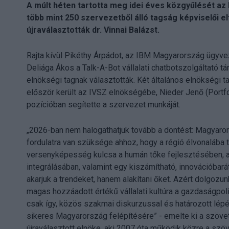
A múlt héten tartotta meg idei éves közgyűlését az 
több mint 250 szervezetből álló tagság képviselői 
újraválasztották dr. Vinnai Balázst.
Rajta kívül Pikéthy Árpádot, az IBM Magyarország ügyveze
Deliága Ákos a Talk-A-Bot vállalati chatbotszolgáltató tár
elnökségi tagnak választották. Két általános elnökségi t
először került az IVSZ elnökségébe, Nieder Jenő (Portf
pozícióban segítette a szervezet munkáját.
„2026-ban nem halogathatjuk tovább a döntést: Magyaror
fordulatra van szüksége ahhoz, hogy a régió élvonalába 
versenyképesség kulcsa a humán tőke fejlesztésében, a
integrálásában, valamint egy kiszámítható, innovációba
akarjuk a trendeket, hanem alakítani őket. Azért dolgozu
magas hozzáadott értékű vállalati kultúra a gazdaságpol
csak így, közös szakmai diskurzussal és határozott lép
sikeres Magyarország felépítésére” - emelte ki a szövet
újraválasztott elnöke, aki 2007 óta működik közre a szöv