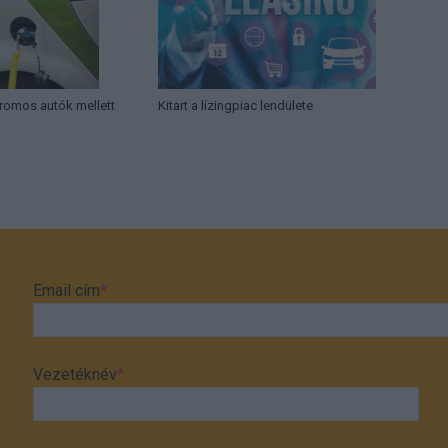
tromos autók mellett
Kitart a lízingpiac lendülete
Email cím
*
Vezetéknév
*