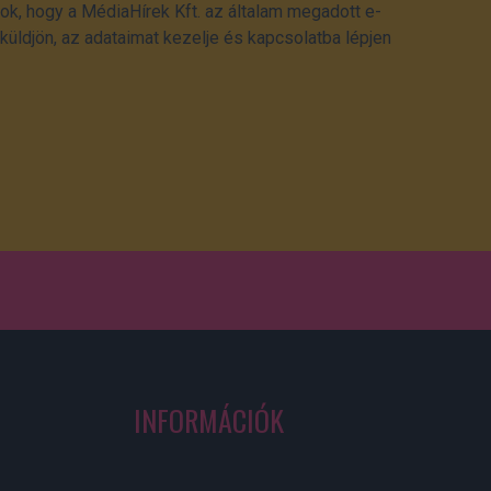
ok, hogy a MédiaHírek Kft. az általam megadott e-
üldjön, az adataimat kezelje és kapcsolatba lépjen
INFORMÁCIÓK