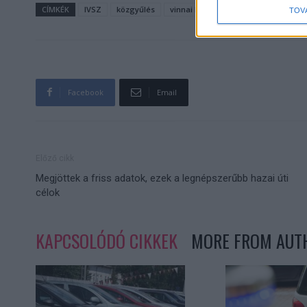
CÍMKÉK
IVSZ
közgyűlés
vinnai balázs
TOV
Facebook
Email
Előző cikk
Megjöttek a friss adatok, ezek a legnépszerűbb hazai úti
célok
KAPCSOLÓDÓ CIKKEK
MORE FROM AUT