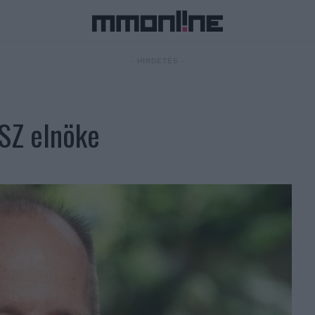
- HIRDETÉS -
VSZ elnöke