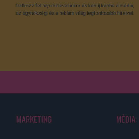
Iratkozz fel napi hírlevelünkre és kerülj képbe a média,
az ügynökségi és a reklám világ legfontosabb híreivel.
MARKETING
MÉDIA