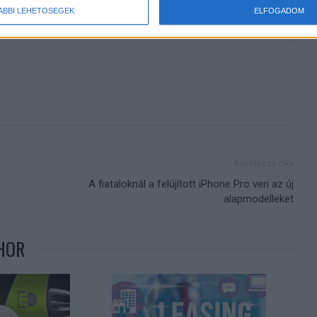
ÁBBI LEHETŐSÉGEK
ELFOGADOM
Következő cikk
A fiataloknál a felújított iPhone Pro veri az új
alapmodelleket
HOR