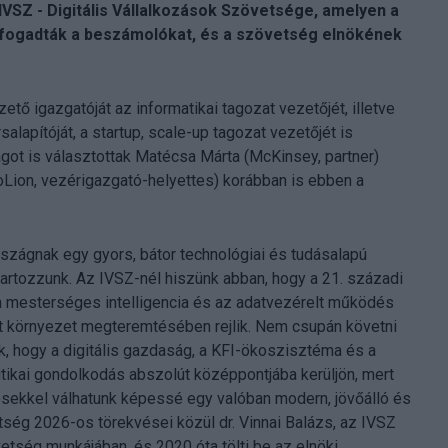
IVSZ - Digitális Vállalkozások Szövetsége, amelyen a
elfogadták a beszámolókat, és a szövetség elnökének
tő igazgatóját az informatikai tagozat vezetőjét, illetve
salapítóját, a startup, scale-up tagozat vezetőjét is
agot is választottak Matécsa Márta (McKinsey, partner)
oLion, vezérigazgató-helyettes) korábban is ebben a
szágnak egy gyors, bátor technológiai és tudásalapú
tartozzunk. Az IVSZ-nél hiszünk abban, hogy a 21. századi
 mesterséges intelligencia és az adatvezérelt működés
rát környezet megteremtésében rejlik. Nem csupán követni
nk, hogy a digitális gazdaság, a KFI-ökoszisztéma és a
itikai gondolkodás abszolút középpontjába kerüljön, mert
ésekkel válhatunk képessé egy valóban modern, jövőálló és
ség 2026-os törekvései közül dr. Vinnai Balázs, az IVSZ
etség munkájában, és 2020 óta tölti be az elnöki