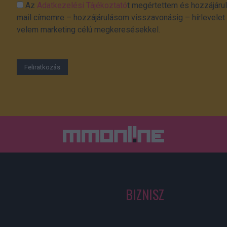
Az
Adatkezelési Tájékoztató
t megértettem és hozzájárul
mail címemre – hozzájárulásom visszavonásig – hírlevelet k
velem marketing célú megkeresésekkel.
BIZNISZ