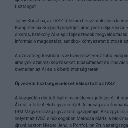
tisztséget.
Tajthy Krisztina, az IVSZ főtitkára beszámolójában kiemel
Kompetencia Központ projektjét, amelynek célja a hazai 
sikeres, hatékony AI-alapú fejlesztések megvalósításáb
információ megosztást, sandbox környezetet biztosít s
A szövetség továbbra is aktívan részt vesz több európai
amelyek szakmai képzéseket, tudásátadást és innováció
kiemelten az AI és a kiberbiztonság terén.
Új vezető tisztségviselőket választott az IVSZ
A közgyűlés döntött lejáró mandátumok jelöltjeiről. A sta
Ákost, a Talk-A-Bot ügyvezetőjét. A tagság az informatik
IBM Magyarország ügyvezető igazgatóját. A közgyűlés mi
helyett az IVSZ elnökségében Matécsa Márta, a McKinse
újraválasztott Nieder Jenő, a PortfoLion Zrt. vezérigaz