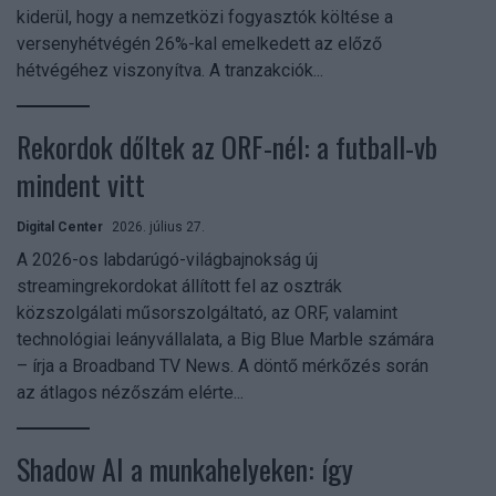
kiderül, hogy a nemzetközi fogyasztók költése a
versenyhétvégén 26%-kal emelkedett az előző
hétvégéhez viszonyítva. A tranzakciók...
Rekordok dőltek az ORF-nél: a futball-vb
mindent vitt
Digital Center
2026. július 27.
A 2026-os labdarúgó-világbajnokság új
streamingrekordokat állított fel az osztrák
közszolgálati műsorszolgáltató, az ORF, valamint
technológiai leányvállalata, a Big Blue Marble számára
– írja a Broadband TV News. A döntő mérkőzés során
az átlagos nézőszám elérte...
Shadow AI a munkahelyeken: így