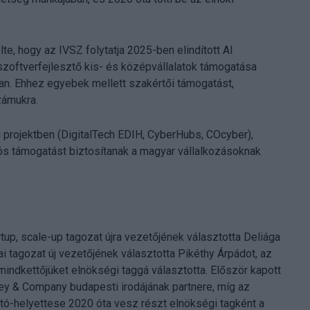
te, hogy az IVSZ folytatja 2025-ben elindított AI
szoftverfejlesztő kis- és középvállalatok támogatása
an. Ehhez egyebek mellett szakértői támogatást,
zámukra.
 projektben (DigitalTech EDIH, CyberHubs, COcyber),
s támogatást biztosítanak a magyar vállalkozásoknak
rtup, scale-up tagozat újra vezetőjének választotta Deliága
ai tagozat új vezetőjének választotta Pikéthy Árpádot, az
ndkettőjüket elnökségi taggá választotta. Először kapott
y & Company budapesti irodájának partnere, míg az
gató-helyettese 2020 óta vesz részt elnökségi tagként a