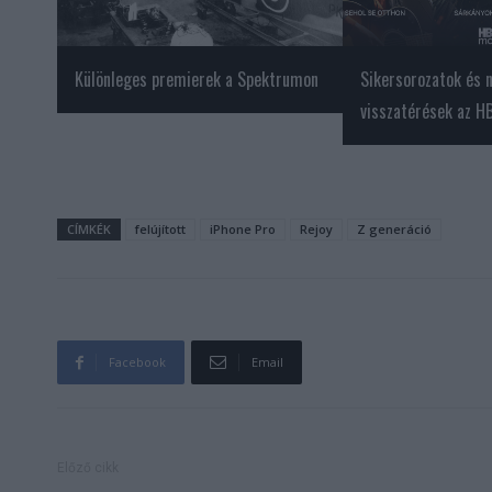
Különleges premierek a Spektrumon
Sikersorozatok és 
visszatérések az H
CÍMKÉK
felújított
iPhone Pro
Rejoy
Z generáció
Facebook
Email
Előző cikk