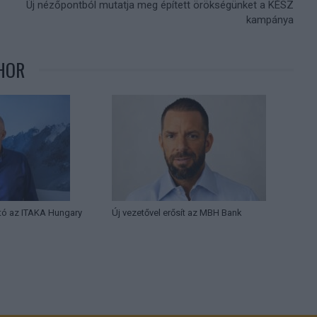
Új nézőpontból mutatja meg épített örökségünket a KÉSZ
kampánya
HOR
tó az ITAKA Hungary
Új vezetővel erősít az MBH Bank