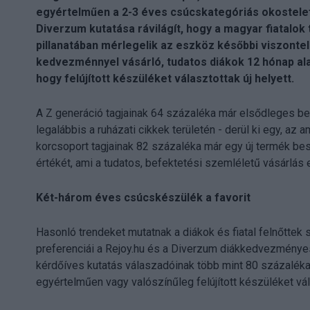
egyértelműen a 2-3 éves csúcskategóriás okostelef
Diverzum kutatása rávilágít, hogy a magyar fiatalok
pillanatában mérlegelik az eszköz későbbi viszontel
kedvezménnyel vásárló, tudatos diákok 12 hónap alatt
hogy felújított készüléket választottak új helyett.
A Z generáció tagjainak 64 százaléka már elsődleges be
legalábbis a ruházati cikkek területén - derül ki egy, az a
korcsoport tagjainak 82 százaléka már egy új termék be
értékét, ami a tudatos, befektetési szemléletű vásárlás 
Két-három éves csúcskészülék a favorit
Hasonló trendeket mutatnak a diákok és fiatal felnőtte
preferenciái a Rejoy.hu és a Diverzum diákkedvezményes
kérdőíves kutatás válaszadóinak több mint 80 százaléka
egyértelműen vagy valószínűleg felújított készüléket vála