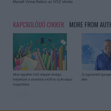
Maradt Vinnai Balázs az IVSZ elnöke
KAPCSOLÓDÓ CIKKEK
MORE FROM AUT
Akár egyetlen fotó alapján elvégzi
Új ügyvezető igazga
helyettünk a vásárlást a Kifli.hu új AI-alapú
élén
megoldása