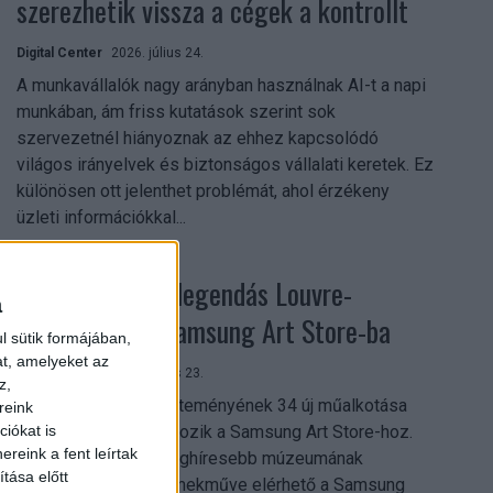
szerezhetik vissza a cégek a kontrollt
Digital Center
2026. július 24.
A munkavállalók nagy arányban használnak AI-t a napi
munkában, ám friss kutatások szerint sok
szervezetnél hiányoznak az ehhez kapcsolódó
világos irányelvek és biztonságos vállalati keretek. Ez
különösen ott jelenthet problémát, ahol érzékeny
üzleti információkkal...
Megérkezett a legendás Louvre-
a
gyűjtemény a Samsung Art Store-ba
l sütik formájában,
at, amelyeket az
Digital Center
2026. július 23.
z,
A párizsi Louvre gyűjteményének 34 új műalkotása
reink
most először csatlakozik a Samsung Art Store-hoz.
iókat is
reink a fent leírtak
Ezzel a világ egyik leghíresebb múzeumának
tása előtt
összesen már 51 remekműve elérhető a Samsung