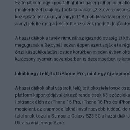
Ez tehát nem egy importált attitűd, hanem itthon is önáll
megkérdezett diák így foglalta össze: „2-3 éves csúcska
középkategóriás ugyanannyiért." A mobilvásárlási prefere
arányt jelölte meg a felújított eszközök melletti legfont
A hazai diákok a tanév ritmusához igazodó stratégiát kö
megugranak a Rejoynál, sokan éppen azért adják el a rég
őszi készülékeladási csúcs körükben minden évben októb
karácsony nyomán novemberben is decemberben is kim
Inkább egy felújított iPhone Pro, mint egy új alapmod
A hazai diákok által vásárolt felújított okostelefonok 
platform kuponkódjával érkező rendelések 63 százaléka 
listájának élén az iPhone 15 Pro, iPhone 16 Pro és iPho
megjelent, az alapmodelleknél jóval nagyobb tudású, de
telefonok közül a Samsung Galaxy S23 5G a hazai diák-
Ultra szériát megelőzve.