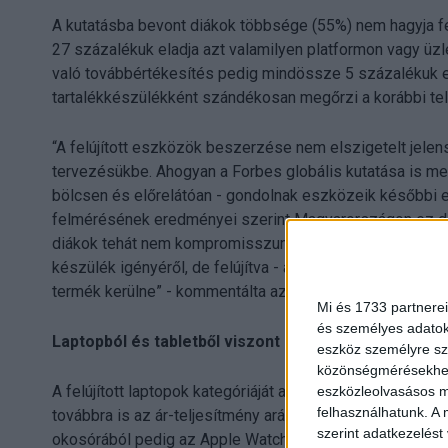
A kutatásba bevont diákok többsége (55%) nem hagyja fe
27 százalékuk eladja azt valamilyen platformon vagy üzl
való továbbértékesítés pedig mindössze 5 százalékuk 
tartalékkészülékként szándékosan megőrzi a korábbi tel
“A felújított eszközök beszerzése nem elszigetelt jele
tervezésükbe. Ahogyan a Forbes globális kutatása is megm
bölcsen és előrelátóan - gondolnak eszközeik későbbi el
felmérésének eredményei szerint Magyarországon ez di
diákok tehát nem kompromisszumot kötnek, hanem ár/ér
készülék igényéről, de felújítva - átlagosan 31 százalé
termék kerülne” - kommentálta az eredményeket Blauman
Mi és 1733 partnerei
és személyes adatoka
Laptopból és tabletből viszont a legkedvezőbb árú 
eszköz személyre sz
közönségmérésekhez 
A felújított laptopok kategóriáját az M1-es MacBook Air 
eszközleolvasásos mó
felhasználhatunk. A 
továbbra is az ár-teljesítmény arány bajnoka. Tabletből az
szerint adatkezelést
okosórából pedig az Apple Watch SE (2020) - az Apple 