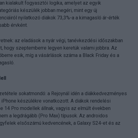
óan kialakult fogyasztói logika, amelyet az egyik
tegóriás készülék jobban megéri, mint egy új
nciáiról nyilatkozó diákok 73,3%-a a kimagasló ár-érték
osabb érvként.
vetnek: az eladások a nyár végi, tanévkezdési időszakban
it, hogy szeptemberre legyen keretük valami jobbra. Az
erre esik, míg a vásárlások száma a Black Friday és a
agasló.
ell
összetétele sokatmondó: a Rejoynál idén a diákkedvezményes
iPhone készülékre vonatkozott. A diákok rendelési
ne 14 Pro modellek állnak, vagyis az elmúlt években
 nem a legdrágább (Pro Max) típusok. Az androidos
ügyfelek elsőszámú kedvencének, a Galaxy S24-et és az