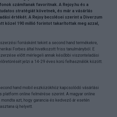
onok számítanak favoritnak. A Rejoy.hu és a
 tudatos stratégiát követnek, és már a vásárlás
adási értékét. A Rejoy becslései szerint a Diverzum
 közel 190 millió forintot takarítottak meg azzal,
szerzési forrásként tekint a second hand termékekre,
merikai Forbes által hivatkozott friss tanulmányból. E
szerzése előtt mérlegeli annak későbbi viszonteladási
előretörését jelzi a 14-29 éves korú felhasználók között.
k second hand mobil eszközökhöz kapcsolódó vásárlási
 platform online felmérése szerint. A magyar online
 mondta azt, hogy garancia és kedvező ár esetén
sztana új helyett.