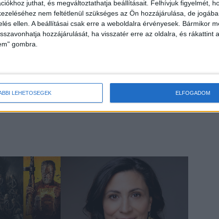
iókhoz juthat, és megváltoztathatja beállításait.
Felhívjuk figyelmét, 
ezeléséhez nem feltétlenül szükséges az Ön hozzájárulása, de jogában 
zelés ellen. A beállításai csak erre a weboldalra érvényesek. Bármikor m
istája egy következetes képet mutat, hiszen ők pontosan
isszavonhatja hozzájárulását, ha visszatér erre az oldalra, és rákattint a
özik az újhoz képest, de a felhasználói élmény szinte
lem" gombra.
int, ha összeadjuk a felújított ár és az új ár közötti
 elért megtakarítást, a vizsgált 12 hónapban a diákok
obil helyett felújított készüléket választottak a Rejoyról. Ez
arítást jelent, és egy olyan összeg, amely egy havi
ÁBBI LEHETŐSÉGEK
ELFOGADOM
gész féléves közösségi közlekedési bérlet árát.