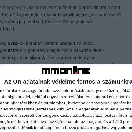
leslegessé vált készülékét a fiókban porosodni több mint
etben, 23 százalékuk családtagjának adja át, az ismerősnek
esetében jön szóba. Több mint 24 százalékuk
efonját.
nség a diákok körében, hanem beépült az éves
utatta: a Z generáció tagjai már a vásárlás előtt -
adási potenciáljára. A Diverzum és a Rejoy.hu
ákként az egyik legegyszerűbb spórolási lehetőség. A
ték alapján döntenek. Nem mondanak le a prémium
kkal olcsóbban, mint amennyibe az ugyanúgy működő, új
Az Ön adatainak védelme fontos a számunkr
n Bence, a Rejoy.hu ügyvezetője.
nk tárolunk és/vagy férünk hozzá információkhoz egy eszközön, példáu
t dolgozunk fel, például egyedi azonosítókat és standard információk
modelleket keresik a diákok
abott hirdetésekhez és tartalomhoz, hirdetések és tartalmak méréséhe
és szolgáltatásfejlesztéshez küld.
Az Ön engedélyével mi és a partne
uralja, a 2020-ban számos újítással megjelent modell
dszerrel szerzett pontos geolokációs adatokat és azonosítási informác
megfelelő helyre kattintva hozzájárulhat ahhoz, hogy mi és a 1733 partne
 iPad 10.2" (2021, 9. generáció) volt a sláger a diákoknál,
 végezzünk. Másik lehetőségként a hozzájárulás megadása vagy elutasí
ökoszisztéma leginkább belépőszintű darabjai, amelyek a