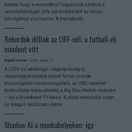
kiderül, hogy a nemzetközi fogyasztók költése a
versenyhétvégén 26%-kal emelkedett az előző
hétvégéhez viszonyítva. A tranzakciók...
Rekordok dőltek az ORF-nél: a futball-vb
mindent vitt
Digital Center
2026. július 27.
A 2026-os labdarúgó-világbajnokság új
streamingrekordokat állított fel az osztrák
közszolgálati műsorszolgáltató, az ORF, valamint
technológiai leányvállalata, a Big Blue Marble számára
– írja a Broadband TV News. A döntő mérkőzés során
az átlagos nézőszám elérte...
Shadow AI a munkahelyeken: így