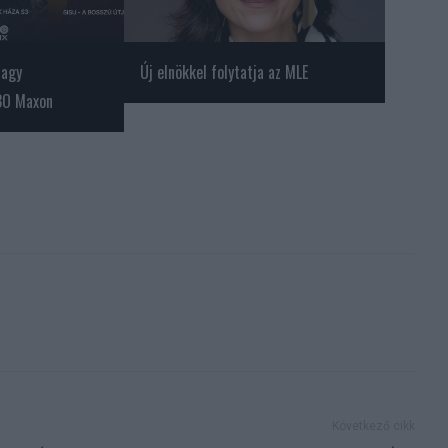
nagy
Új elnökkel folytatja az MLE
BO Maxon
Következő cikk