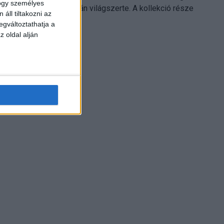
hogy személyes
Electronics platformján világszerte. A kollekció része
áll tiltakozni az
Leonardo...
egváltoztathatja a
z oldal alján