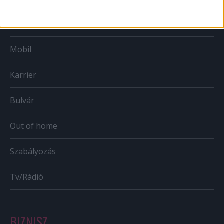
Web
Mobil
Karrier
Bulvár
Out of home
Szabályozás
Tv/Rádió
BIZNISZ