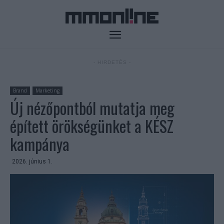
- HIRDETÉS -
Brand
Marketing
Új nézőpontból mutatja meg
épített örökségünket a KÉSZ
kampánya
2026. június 1.