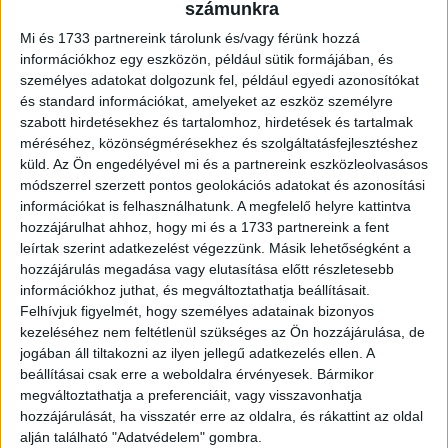
számunkra
budapesti, szegedi és kecskeméti épületek történetei
Mi és 1733 partnereink tárolunk és/vagy férünk hozzá
váltak elérhetővé, mint a Parlament, az Iparművészeti
információkhoz egy eszközön, például sütik formájában, és
Múzeum, a Cifrapalota, a Szegedi Dóm, a Liszt Ferenc
személyes adatokat dolgozunk fel, például egyedi azonosítókat
Nemzetközi repülőtér, vagy éppen a Puskás Aréna. Az
és standard információkat, amelyeket az eszköz személyre
épületeket archív és kortárs fotók, háttéranyagok, és
szabott hirdetésekhez és tartalomhoz, hirdetések és tartalmak
kulturális érdekességek hozzák közelebb az olvasóhoz.
méréséhez, közönségmérésekhez és szolgáltatásfejlesztéshez
Az oldal a jövőben is bővül majd új helyszínekkel és
küld.
Az Ön engedélyével mi és a partnereink eszközleolvasásos
módszerrel szerzett pontos geolokációs adatokat és azonosítási
tartalmakkal, hogy egy folyamatosan épülő építészeti
információkat is felhasználhatunk. A megfelelő helyre kattintva
tudástérré váljon.
hozzájárulhat ahhoz, hogy mi és a 1733 partnereink a fent
leírtak szerint adatkezelést végezzünk. Másik lehetőségként a
„A KÉSZ Csoport számára az építés nem ér véget a
hozzájárulás megadása vagy elutasítása előtt részletesebb
szerkezetek, terek és homlokzatok létrehozásával.
információkhoz juthat, és megváltoztathatja beállításait.
Hiszünk abban, hogy az épületek akkor válnak igazán
Felhívjuk figyelmét, hogy személyes adatainak bizonyos
kezeléséhez nem feltétlenül szükséges az Ön hozzájárulása, de
élővé, amikor az emberek kapcsolódni tudnak hozzájuk.
jogában áll tiltakozni az ilyen jellegű adatkezelés ellen. A
Az Épített Történetekkel azt szeretnénk megmutatni, hogy
beállításai csak erre a weboldalra érvényesek. Bármikor
a városaink nem névtelen falakból állnak, hanem
megváltoztathatja a preferenciáit, vagy visszavonhatja
emlékekből, döntésekből, közösségi élményekből és
hozzájárulását, ha visszatér erre az oldalra, és rákattint az oldal
emberi történetekből. A platform célja, hogy ezek a
alján található "Adatvédelem" gombra.