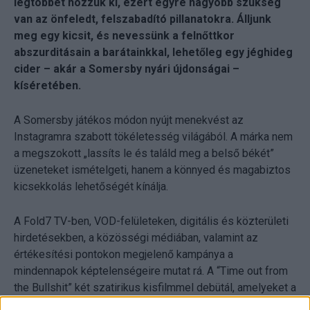
legtöbbet hozzuk ki, ezért egyre nagyobb szükség
van az önfeledt, felszabadító pillanatokra. Álljunk
meg egy kicsit, és nevessünk a felnőttkor
abszurditásain a barátainkkal, lehetőleg egy jéghideg
cider – akár a Somersby nyári újdonságai –
kíséretében.
A Somersby játékos módon nyújt menekvést az
Instagramra szabott tökéletesség világából. A márka nem
a megszokott „lassíts le és találd meg a belső békét”
üzeneteket ismételgeti, hanem a könnyed és magabiztos
kicsekkolás lehetőségét kínálja.
A Fold7 TV-ben, VOD-felületeken, digitális és közterületi
hirdetésekben, a közösségi médiában, valamint az
értékesítési pontokon megjelenő kampánya a
mindennapok képtelenségeire mutat rá. A “Time out from
the Bullshit” két szatirikus kisfilmmel debütál, amelyeket a
humoros és karakterközpontú reklámfilmjeiről ismert Eoin