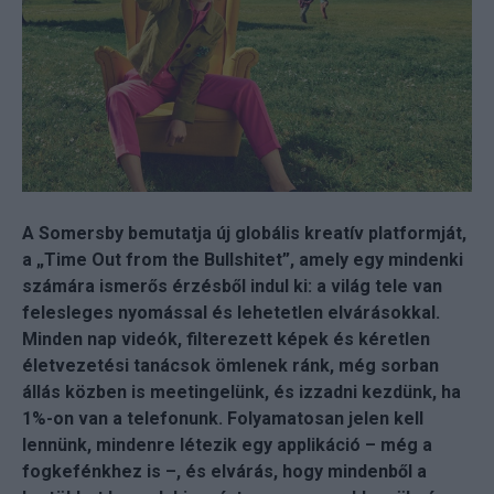
A Somersby bemutatja új globális kreatív platformját,
a „Time Out from the Bullshitet”, amely egy mindenki
számára ismerős érzésből indul ki: a világ tele van
felesleges nyomással és lehetetlen elvárásokkal.
Minden nap videók, filterezett képek és kéretlen
életvezetési tanácsok ömlenek ránk, még sorban
állás közben is meetingelünk, és izzadni kezdünk, ha
1%-on van a telefonunk. Folyamatosan jelen kell
lennünk, mindenre létezik egy applikáció – még a
fogkefénkhez is –, és elvárás, hogy mindenből a