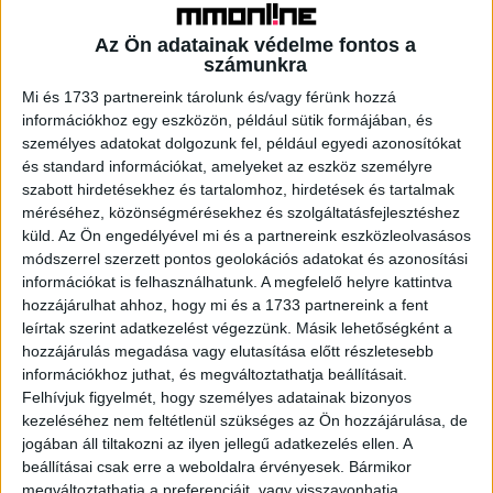
Glaister rendezett. Az egyik főszereplő egy AI
életvezetési tanácsadó, aki láthatóan túl szoros
Az Ön adatainak védelme fontos a
számunkra
kapcsolatot alakított ki digitális asszisztensével, a másik
pedig egy wellness-influencer, aki egyre bizarrabb
Mi és 1733 partnereink tárolunk és/vagy férünk hozzá
információkhoz egy eszközön, például sütik formájában, és
praktikákat mutat be, legyen szó spirituális denevér-
személyes adatokat dolgozunk fel, például egyedi azonosítókat
függeszkedésről, furcsa arcpakolásokról vagy csirkével
és standard információkat, amelyeket az eszköz személyre
végzett energiatisztító rituáléról.
szabott hirdetésekhez és tartalomhoz, hirdetések és tartalmak
méréséhez, közönségmérésekhez és szolgáltatásfejlesztéshez
A két karaktert egy új szereplő menti ki a saját maguk által
küld.
Az Ön engedélyével mi és a partnereink eszközleolvasásos
kreált, szomorú digitális világból. A karizmatikus, laza Mr.
módszerrel szerzett pontos geolokációs adatokat és azonosítási
információkat is felhasználhatunk. A megfelelő helyre kattintva
Somersby rávilágít, hogy teljesen rendben van kilépni a
hozzájárulhat ahhoz, hogy mi és a 1733 partnereink a fent
folyamatos scrollingból, és eltölteni néhány önfeledt
leírtak szerint adatkezelést végezzünk. Másik lehetőségként a
percet az igazi, napfényes, színes világban –
hozzájárulás megadása vagy elutasítása előtt részletesebb
természetesen egy jól behűtött Somersby társaságában.
információkhoz juthat, és megváltoztathatja beállításait.
Ehhez a márka több nyári újdonsága, a limitált Somersby
Felhívjuk figyelmét, hogy személyes adatainak bizonyos
Orange Spritz és a Somersby 0.0% dobozos verziója is
kezeléséhez nem feltétlenül szükséges az Ön hozzájárulása, de
tökéletes lehet. Az Orange Spritz egy narancsos, enyhén
jogában áll tiltakozni az ilyen jellegű adatkezelés ellen. A
beállításai csak erre a weboldalra érvényesek. Bármikor
fanyar lecsengésű ital, ami kellemesen eltér a
megváltoztathatja a preferenciáit, vagy visszavonhatja