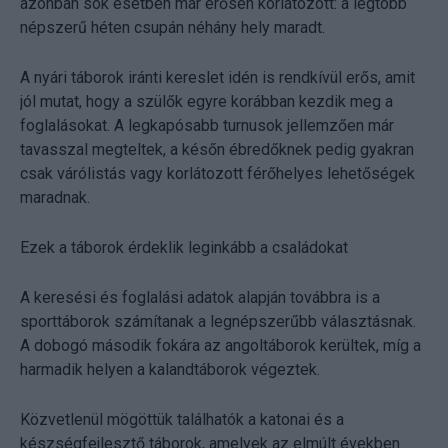
azonban sok esetben már erősen korlátozott: a legtöbb
népszerű héten csupán néhány hely maradt.
A nyári táborok iránti kereslet idén is rendkívül erős, amit
jól mutat, hogy a szülők egyre korábban kezdik meg a
foglalásokat. A legkapósabb turnusok jellemzően már
tavasszal megteltek, a későn ébredőknek pedig gyakran
csak várólistás vagy korlátozott férőhelyes lehetőségek
maradnak.
Ezek a táborok érdeklik leginkább a családokat
A keresési és foglalási adatok alapján továbbra is a
sporttáborok számítanak a legnépszerűbb választásnak.
A dobogó második fokára az angoltáborok kerültek, míg a
harmadik helyen a kalandtáborok végeztek.
Közvetlenül mögöttük találhatók a katonai és a
készségfejlesztő táborok, amelyek az elmúlt években