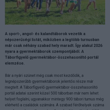
A sport-, angol- és kalandtáborok vezetik a
népszerűségi listát, miközben a legtöbb turnusban
már csak néhány szabad hely maradt. Így alakul 2026
nyara a gyermektáborok szempontjából. A
Táborfigyelő gyermektábor-összehasonlító portál
elemzése.
Bár a nyári szünet még csak most kezdődik, a
legnépszerűbb gyermektáborok jelentős része már
megtelt. A Táborfigyelő gyermektábor-összehasonlító
portál adatai szerint közel 500 táborban már nem lehet
helyet foglalni, ugyanakkor mintegy 900 tábori turnus még
elérhető a családok számára. A szabad férőhelyek száma