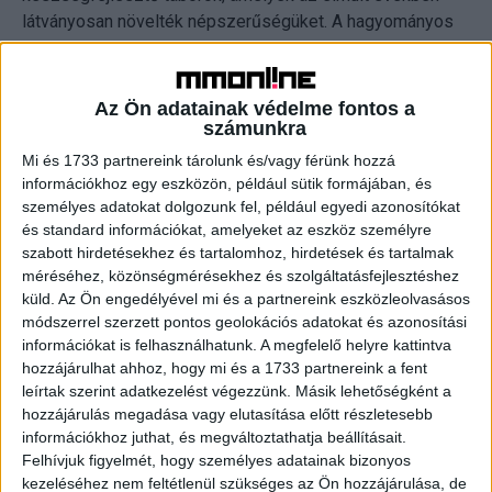
látványosan növelték népszerűségüket. A hagyományos
tematikák mellett egyre nagyobb az érdeklődés azok iránt
a programok iránt is, amelyek önállóságot,
problémamegoldást, csapatmunkát vagy éppen speciális
Az Ön adatainak védelme fontos a
gyakorlati készségeket fejlesztenek.
számunkra
Mi és 1733 partnereink tárolunk és/vagy férünk hozzá
A tábori kínálat ugyanakkor minden korábbinál sokszínűbb:
információkhoz egy eszközön, például sütik formájában, és
személyes adatokat dolgozunk fel, például egyedi azonosítókat
a klasszikus sport- és nyelvi programok mellett ma már
és standard információkat, amelyeket az eszköz személyre
számos különleges tematika közül választhatnak a
szabott hirdetésekhez és tartalomhoz, hirdetések és tartalmak
családok, a kreatív alkotótáboroktól kezdve a technológiai,
méréséhez, közönségmérésekhez és szolgáltatásfejlesztéshez
tudományos vagy éppen szerepjátékos programokig.
küld.
Az Ön engedélyével mi és a partnereink eszközleolvasásos
módszerrel szerzett pontos geolokációs adatokat és azonosítási
Többségben maradtak a napközis táborok
információkat is felhasználhatunk. A megfelelő helyre kattintva
hozzájárulhat ahhoz, hogy mi és a 1733 partnereink a fent
leírtak szerint adatkezelést végezzünk. Másik lehetőségként a
A foglalások alapján a családok 54 százaléka napközis
hozzájárulás megadása vagy elutasítása előtt részletesebb
tábort választ gyermekének, míg 46 százalék az ottalvós
információkhoz juthat, és megváltoztathatja beállításait.
programokat részesíti előnyben.
Felhívjuk figyelmét, hogy személyes adatainak bizonyos
kezeléséhez nem feltétlenül szükséges az Ön hozzájárulása, de