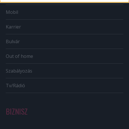
Mobil
Karrier
Bulvár
Out of home
Szabályozás
Tv/Rádió
BIZNISZ