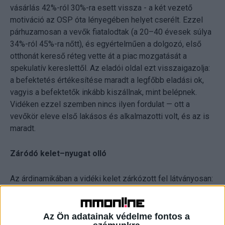
vásárlás 42%-ról 30%-ra esett vissza - a két vezető
motiváció az OSP óta lényegében helyet cserélt. Ezzel
párhuzamosan a vevők fiatalodtak (a 20–40 évesek súlya
34%-ról 45%-ra nőtt), és egyértelműen a dolgozó, első
otthonát kereső réteg vette át a piac mozgatását a
spekulatív kereslettől. Az eladói oldal ezt visszaigazolja:
a befektetés értékesítése maradt a legfőbb eladási ok,
vagyis a befektetők inkább kiszállnak, mint belépnek.
Vidéken ezzel szemben nincs ilyen fordulat — ott a
vevőkör eleve első lakásos és alkalmazotti volt, és az is
maradt.
Záródó kelet–nyugat olló
Az árdinamikában a vidéki kelet zárkózott fel látványosan:
a keleti panel négyzetméterára egy év alatt a legnagyobb
regionális mozgást produkálta, és már a nyugati szint fölé
került, így a korábbi kelet–nyugat árkülönbség
Az Ön adatainak védelme fontos a