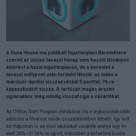
A Duna House ma publikált Ingatlanpiaci Barométere
szerint az utolsó tavaszi hónap sem hozott látványos
áttörést a hazai ingatlanpiacon, de a kereslet a
tavaszi mélypont után fordulni látszik: az index a
márciusi–áprilisi visszaesésből 5 ponttal, 74-re
kapaszkodott vissza. A tartósan magas árszint
ugyanakkor még mindig visszafogja a vásárlókat.
Az Otthon Start Program elindulása óta a legbeszédesebb
változás a fővárosi vevők összetételében látható. Így volt
ez májusban is: az első lakásukat vásárlók aránya egy év
alatt 26%-ról 36%-ra ugrott, miközben a befektetési célú