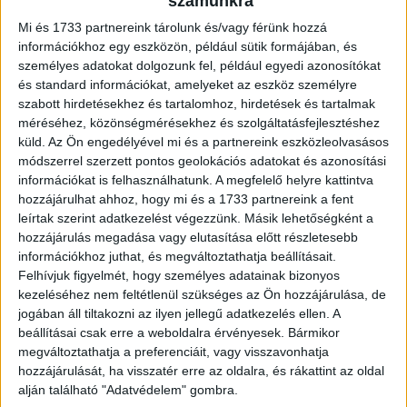
számunkra
gyakorlatilag eltűnt. A budapesti drágulást a használt tégla
ingatlan húzza, a központ felé haladva egyre erősebben.
Mi és 1733 partnereink tárolunk és/vagy férünk hozzá
információkhoz egy eszközön, például sütik formájában, és
személyes adatokat dolgozunk fel, például egyedi azonosítókat
Lassuló fővárosi panel, élénk vidék
és standard információkat, amelyeket az eszköz személyre
szabott hirdetésekhez és tartalomhoz, hirdetések és tartalmak
Az értékesítési idő ellentétes irányokat mutat. A
méréséhez, közönségmérésekhez és szolgáltatásfejlesztéshez
budapesti panel eladása érzékelhetően nehezebbé vált a
küld.
Az Ön engedélyével mi és a partnereink eszközleolvasásos
tavalyi májusi értékesítési időhöz képest, miközben a
módszerrel szerzett pontos geolokációs adatokat és azonosítási
információkat is felhasználhatunk. A megfelelő helyre kattintva
vidéki panel és a budai-belvárosi tégla gyorsabb
hozzájárulhat ahhoz, hogy mi és a 1733 partnereink a fent
ügyletzárást hozott. A kereslet súlypontja a belső,
leírtak szerint adatkezelést végezzünk. Másik lehetőségként a
befektetői-bérházas kerületekből a budai és a nagyobb
hozzájárulás megadása vagy elutasítása előtt részletesebb
alapterületet kínáló kerületek felé tolódott – mindez
információkhoz juthat, és megváltoztathatja beállításait.
összhangban van a saját célú, beköltözhető lakást kereső
Felhívjuk figyelmét, hogy személyes adatainak bizonyos
vevők túlsúlyba kerülésével.
kezeléséhez nem feltétlenül szükséges az Ön hozzájárulása, de
jogában áll tiltakozni az ilyen jellegű adatkezelés ellen. A
beállításai csak erre a weboldalra érvényesek. Bármikor
A nagy kép
megváltoztathatja a preferenciáit, vagy visszavonhatja
hozzájárulását, ha visszatér erre az oldalra, és rákattint az oldal
Az Otthon Start Program tavaly őszi, erős árfelhajtó hatása
alján található "Adatvédelem" gombra.
a megfizethetőség határáig emelte az árakat - a korábbi