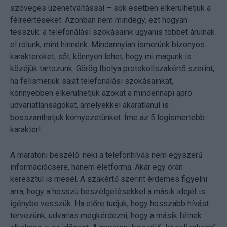
szöveges üzenetváltással – sok esetben elkerülhetjük a
félreértéseket. Azonban nem mindegy, ezt hogyan
tesszük: a telefonálási szokásaink ugyanis többet árulnak
el rólunk, mint hinnénk. Mindannyian ismerünk bizonyos
karaktereket, sőt, könnyen lehet, hogy mi magunk is
közéjük tartozunk. Görög Ibolya protokollszakértő szerint,
ha felismerjük saját telefonálási szokásainkat,
könnyebben elkerülhetjük azokat a mindennapi apró
udvariatlanságokat, amelyekkel akaratlanul is
bosszanthatjuk környezetünket. Íme az 5 legismertebb
karakter!
A maratoni beszélő: neki a telefonhívás nem egyszerű
információcsere, hanem életforma. Akár egy órán
keresztül is mesél. A szakértő szerint érdemes figyelni
arra, hogy a hosszú beszélgetésekkel a másik idejét is
igénybe vesszük. Ha előre tudjuk, hogy hosszabb hívást
tervezünk, udvarias megkérdezni, hogy a másik félnek