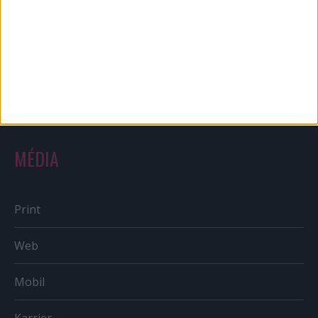
Reklám
Sportbiznisz
Országmárka
MÉDIA
Print
Web
Mobil