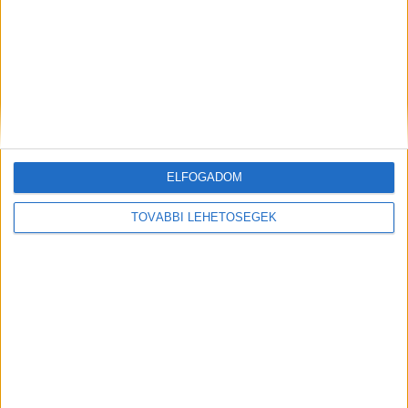
A RADIOCAFÉN
ELFOGADOM
TOVÁBBI LEHETŐSÉGEK
Korábbi adások
A rovat támogatói: