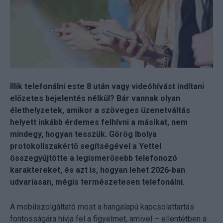
Illik telefonálni este 8 után vagy videóhívást indítani
előzetes bejelentés nélkül? Bár vannak olyan
élethelyzetek, amikor a szöveges üzenetváltás
helyett inkább érdemes felhívni a másikat, nem
mindegy, hogyan tesszük. Görög Ibolya
protokollszakértő segítségével a Yettel
összegyűjtötte a legismerősebb telefonozó
karaktereket, és azt is, hogyan lehet 2026-ban
udvariasan, mégis természetesen telefonálni.
A mobilszolgáltató most a hangalapú kapcsolattartás
fontosságára hívja fel a figyelmet, amivel – ellentétben a