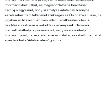
hozzájárulás megadása vagy elutasítása előtt részletesebb
testhelyzettel is beszél. A szakértő úgy véli, el kell
információkhoz juthat, és megváltoztathatja beállításait.
fogadnunk a szimultán tevékenységeket, ugyanakkor
Felhívjuk figyelmét, hogy személyes adatainak bizonyos
fontos, hogy a beszélgetőpartner érezze, valóban
kezeléséhez nem feltétlenül szükséges az Ön hozzájárulása, de
figyelünk rá. Egy-egy kérdés vagy visszajelzés segít
jogában áll tiltakozni az ilyen jellegű adatkezelés ellen. A
beállításai csak erre a weboldalra érvényesek. Bármikor
abban, hogy akit ilyen helyzet közben hívunk, ne érezze
megváltoztathatja a preferenciáit, vagy visszavonhatja
magát háttérbe szorítva.
hozzájárulását, ha visszatér erre az oldalra, és rákattint az oldal
alján található "Adatvédelem" gombra.
Az örök visszahívó: ha nem tudja felvenni a telefont –
általában sosem –, később mindig jelentkezik. A szakértő
szerint épp ez a megfelelő és udvarias megoldás: ha
elszalasztottunk egy hívást, az első adandó alkalommal
illik visszahívni a másikat. Ugyanakkor, ha ígéretet tettünk
a visszahívásra, annak elmaradása udvariatlanság.
A kihangosított világpolgár: ő az, akinél a teljes busz vagy
villamos tudja, hogy mit reggelizett vagy hogyan sikerült a
tegnapi randevú. A protokollszakértő kiemelte, a
közösségi térben kihangosítva (vagy hangosan beszélve)