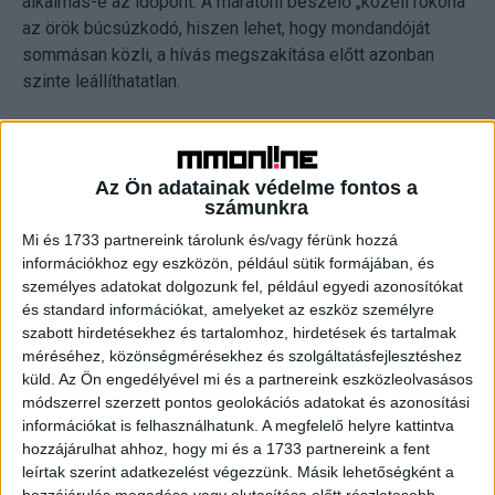
alkalmas-e az időpont. A maratoni beszélő „közeli rokona”
az örök búcsúzkodó, hiszen lehet, hogy mondandóját
sommásan közli, a hívás megszakítása előtt azonban
szinte leállíthatatlan.
A gyors ügyintéző: hívása célratörő, darálja az
információkat, gyakran inkább az SMS-t vagy a chatet
Az Ön adatainak védelme fontos a
választja, de néha még számára is elkerülhetetlen a
számunkra
telefonálás. A gyors ügyintéző persze jól ismeri azokat,
Mi és 1733 partnereink tárolunk és/vagy férünk hozzá
akik telefonon élik az életüket, ezért ő már a hívás elején
információkhoz egy eszközön, például sütik formájában, és
jelzi, hogy szűkös az ideje. És elköszönés után általában
személyes adatokat dolgozunk fel, például egyedi azonosítókat
gyorsabban teszi le a telefont, mint a másik fél. Görög
és standard információkat, amelyeket az eszköz személyre
Ibolya szerint ez teljesen elfogadható: ha éppen
szabott hirdetésekhez és tartalomhoz, hirdetések és tartalmak
elfoglaltak vagyunk, nyugodtan közölhetjük, hogy jelenleg
méréséhez, közönségmérésekhez és szolgáltatásfejlesztéshez
csak röviden tudunk beszélni.
küld.
Az Ön engedélyével mi és a partnereink eszközleolvasásos
módszerrel szerzett pontos geolokációs adatokat és azonosítási
információkat is felhasználhatunk. A megfelelő helyre kattintva
A szimultán telefonáló: ő az, aki séta közben,
hozzájárulhat ahhoz, hogy mi és a 1733 partnereink a fent
bevásárláskor, vagy éppen a mosogató mellől, vizes
leírtak szerint adatkezelést végezzünk. Másik lehetőségként a
kézzel, a készüléket a vállára szorítva, kifordított