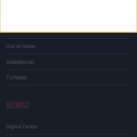
Karrier
Bulvár
Out of home
Szabályozás
Tv/Rádió
BIZNISZ
Digital Center