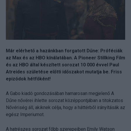
Már elérhető a hazánkban forgatott Dűne: Próféciák
az Max és az HBO kínálatában. A Pioneer Stillking Film
és az HBO által készített sorozat 10 000 évvel Paul
Atreides születése előtti időszakot mutatja be. Friss
epizódok hétfőként!
A Gabo kiadó gondozásában hamarosan megjelenő A
Dűne nővérei ihlette sorozat középpontjában a titokzatos
Nővériség áll, akiknek célja, hogy a háttérből irányításák az
egész Imperiumot.
A hatrészes sorozat főbb szerepeiben Emily Watson