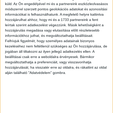
küld.
Az Ön engedélyével mi és a partnereink eszközleolvasásos
módszerrel szerzett pontos geolokációs adatokat és azonosítási
információkat is felhasználhatunk. A megfelelő helyre kattintva
hozzájárulhat ahhoz, hogy mi és a 1733 partnereink a fent
leírtak szerint adatkezelést végezzünk. Másik lehetőségként a
hozzájárulás megadása vagy elutasítása előtt részletesebb
információkhoz juthat, és megváltoztathatja beállításait.
Nagy változás a Decathlon üzleteiben
Felhívjuk figyelmét, hogy személyes adatainak bizonyos
kezeléséhez nem feltétlenül szükséges az Ön hozzájárulása, de
jogában áll tiltakozni az ilyen jellegű adatkezelés ellen. A
beállításai csak erre a weboldalra érvényesek. Bármikor
megváltoztathatja a preferenciáit, vagy visszavonhatja
hozzájárulását, ha visszatér erre az oldalra, és rákattint az oldal
alján található "Adatvédelem" gombra.
Palik László: Ez a legkomolyabb formátum, amivel valaha
dolgoztam