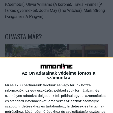
(Csernobil), Olivia Williams (A korona), Travis Fimmel (A
farkas gyermekei), Jodhi May (The Witcher), Mark Strong
(Kingsman, A Pingvin).
OLVASTA MÁR?
Az Ön adatainak védelme fontos a
számunkra
Mi és 1733 partnereink tárolunk és/vagy férünk hozzá
információkhoz egy eszközön, például sütik formájában, és
Megrázó sorozat érkezik a képernyőkre
személyes adatokat dolgozunk fel, például egyedi azonosítókat
és standard információkat, amelyeket az eszköz személyre
szabott hirdetésekhez és tartalomhoz, hirdetések és tartalmak
méréséhez, közönségmérésekhez és szolgáltatásfejlesztéshez