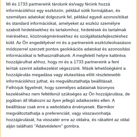
Mi és 1733 partnereink tárolunk és/vagy férünk hozzá
Gormant – akit alakításáért CCA-díjra jelöltek –, valamint a
információkhoz egy eszközön, például sütik formájában, és
legendás színészt, Emoto Akirát. A forgatókönyvet
személyes adatokat dolgozunk fel, például egyedi azonosítókat
HIKARI és Stephen Blahut jegyzik. A producerek Eddie
és standard információkat, amelyeket az eszköz személyre
Vaisman és Julia Lebedev (Sight Unseen Pictures),
szabott hirdetésekhez és tartalomhoz, hirdetések és tartalmak
valamint Yamaguchi Shin (Knockonwood).
méréséhez, közönségmérésekhez és szolgáltatásfejlesztéshez
küld.
Az Ön engedélyével mi és a partnereink eszközleolvasásos
módszerrel szerzett pontos geolokációs adatokat és azonosítási
A HIKARI rendezésében készült „Bérelt család” a
információkat is felhasználhatunk. A megfelelő helyre kattintva
Searchlight Pictures forgalmazásában a közönség és a
hozzájárulhat ahhoz, hogy mi és a 1733 partnereink a fent
kritikusok körében is nagy sikert aratott. A Torontói
leírtak szerint adatkezelést végezzünk. Másik lehetőségként a
Nemzetközi Filmfesztiválon tartott világpremierjét
hozzájárulás megadása vagy elutasítása előtt részletesebb
követően számos közönségdíjat nyert többek között a
információkhoz juthat, és megváltoztathatja beállításait.
chicagói, woodstocki, middleburgi, hawaii és heartlandi
Felhívjuk figyelmét, hogy személyes adatainak bizonyos
kezeléséhez nem feltétlenül szükséges az Ön hozzájárulása, de
filmfesztiválokon. A filmet „egyetemes hatásúnak”
jogában áll tiltakozni az ilyen jellegű adatkezelés ellen. A
(Clayton Davis, Variety), valamint „meghatónak és
beállításai csak erre a weboldalra érvényesek. Bármikor
humorosnak” (Frank Scheck, The Hollywood Reporter)
megváltoztathatja a preferenciáit, vagy visszavonhatja
méltatták. A Rotten Tomatoes oldalon „Verified Hot”
hozzájárulását, ha visszatér erre az oldalra, és rákattint az oldal
minősítést kapott 96%-os Popcornmeter értékeléssel, és
alján található "Adatvédelem" gombra.
88%-os „Certified Fresh” Tomatometer pontszámmal