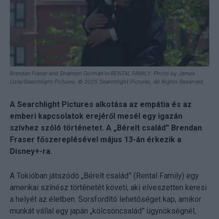
Brendan Fraser and Shannon Gorman in RENTAL FAMILY. Photo by James
Lisle/Searchlight Pictures. © 2025 Searchlight Pictures. All Rights Reserved.
A Searchlight Pictures alkotása az empátia és az
emberi kapcsolatok erejéről mesél egy igazán
szívhez szóló történetet. A „Bérelt család” Brendan
Fraser főszereplésével május 13-án érkezik a
Disney+-ra.
A Tokióban játszódó „Bérelt család” (Rental Family) egy
amerikai színész történetét követi, aki elveszetten keresi
a helyét az életben. Sorsfordító lehetőséget kap, amikor
munkát vállal egy japán „kölcsöncsalád” ügynökségnél,