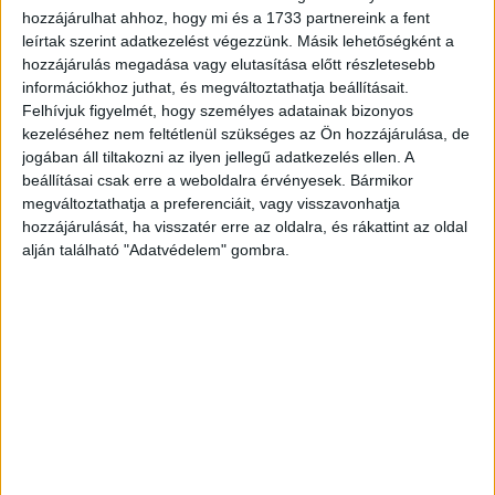
ösztönösen, rövid idő alatt rengeteg olyan információt
hozzájárulhat ahhoz, hogy mi és a 1733 partnereink a fent
leírtak szerint adatkezelést végezzünk. Másik lehetőségként a
vonunk le a beszélő szándékairól, tulajdonságairól,
hozzájárulás megadása vagy elutasítása előtt részletesebb
erősségeiről, amelyet csupán az elmondottak tartalma
információkhoz juthat, és megváltoztathatja beállításait.
nem adna vissza.”
Felhívjuk figyelmét, hogy személyes adatainak bizonyos
kezeléséhez nem feltétlenül szükséges az Ön hozzájárulása, de
Franke professzor hangsúlyozza: mindez különösen
jogában áll tiltakozni az ilyen jellegű adatkezelés ellen. A
érvényes a startupok világában. „Egy startup nem más,
beállításai csak erre a weboldalra érvényesek. Bármikor
mint fogadás a jövőre, vagyis a befektetők meggyőzése
megváltoztathatja a preferenciáit, vagy visszavonhatja
hozzájárulását, ha visszatér erre az oldalra, és rákattint az oldal
valami újról és ismeretlenről. Ezért is olyan fontosak a
alján található "Adatvédelem" gombra.
szóbeli meggyőzés terepei: a befektetői pitchek, a
finanszírozási tárgyalások, crowdfunding-videók, a
networking-rendezvények. Ezeken a terepeken
kulcsszerepet játszhat a beszédhang.”
Ez persze így volt mindig is – most viszont az, ami eddig
ösztönös volt, kutatható, mérhető és manipulálható. Az
emberi hanggal kapcsolatos tudományos kutatás
hihetetlen ütemben fejlődik. A mesterséges intelligencia,