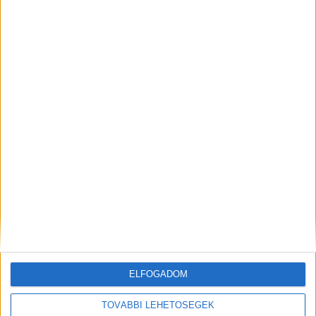
Így strandolnak a magyarok
Ezért ugrik meg a munkabalesetek
száma nyáron
ELFOGADOM
A RADIOCAFÉN
TOVÁBBI LEHETŐSÉGEK