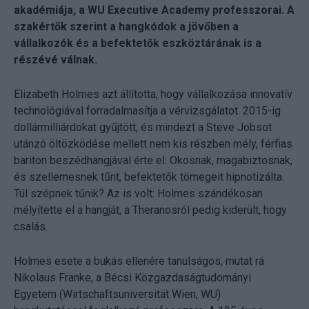
akadémiája, a WU Executive Academy professzorai. A
szakértők szerint a hangkódok a jövőben a
vállalkozók és a befektetők eszköztárának is a
részévé válnak.
Elizabeth Holmes azt állította, hogy vállalkozása innovatív
technológiával forradalmasítja a vérvizsgálatot. 2015-ig
dollármilliárdokat gyűjtött, és mindezt a Steve Jobsot
utánzó öltözködése mellett nem kis részben mély, férfias
bariton beszédhangjával érte el. Okosnak, magabiztosnak,
és szellemesnek tűnt, befektetők tömegeit hipnotizálta.
Túl szépnek tűnik? Az is volt: Holmes szándékosan
mélyítette el a hangját, a Theranosról pedig kiderült, hogy
csalás.
Holmes esete a bukás ellenére tanulságos, mutat rá
Nikolaus Franke, a Bécsi Közgazdaságtudományi
Egyetem (Wirtschaftsuniversität Wien, WU)