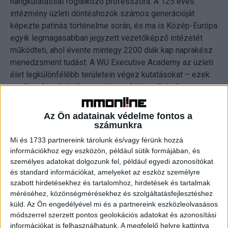
hangkutatással foglalkozó professzora. A 125 éves
intézmény üzleti döntéshozók számos generációját
képezte patinás történelme során, és ma is Közép-Európa
egyik legmagasabban jegyzett vezetőképző intézetét
működteti, ahol évente mintegy 2200 diák kap naprakész
menedzsment tudást. A WU Executive Academy az üzleti
élet legkülönfélébb területein végez kutatásokat – ezek
egyike a hangkutatás, vagyis annak vizsgálata, hogy a
vállalkozók hangja milyen szerepet játszik a sikerben.
Az Ön adatainak védelme fontos a
A beszédhang a meggyőzés legfontosabb eszköze
számunkra
Mi és 1733 partnereink tárolunk és/vagy férünk hozzá
„Bár ma a hivatalos kommunikáció nagy része szöveges
információkhoz egy eszközön, például sütik formájában, és
személyes adatokat dolgozunk fel, például egyedi azonosítókat
formában zajlik, az emberi hang továbbra is az egyik
és standard információkat, amelyeket az eszköz személyre
legfontosabb információs csatorna – mutat rá a WU
szabott hirdetésekhez és tartalomhoz, hirdetések és tartalmak
Executive Academy Vállalkozási és Innovációs
méréséhez, közönségmérésekhez és szolgáltatásfejlesztéshez
Intézetének igazgatója. – A hangszín finomságai,
küld.
Az Ön engedélyével mi és a partnereink eszközleolvasásos
tudatosan nem érzékelt árnyalatai mindig nagy szerepet
módszerrel szerzett pontos geolokációs adatokat és azonosítási
játszottak a meggyőzésben. Az emberi beszédhangból
információkat is felhasználhatunk. A megfelelő helyre kattintva