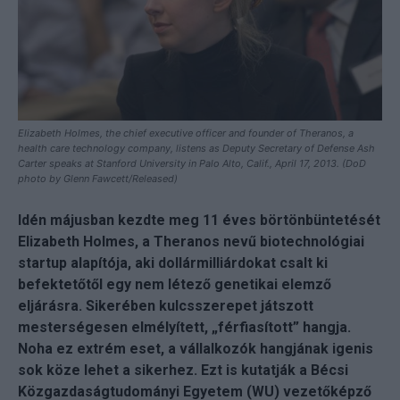
Elizabeth Holmes, the chief executive officer and founder of Theranos, a
health care technology company, listens as Deputy Secretary of Defense Ash
Carter speaks at Stanford University in Palo Alto, Calif., April 17, 2013. (DoD
photo by Glenn Fawcett/Released)
Idén májusban kezdte meg 11 éves börtönbüntetését
Elizabeth Holmes, a Theranos nevű biotechnológiai
startup alapítója, aki dollármilliárdokat csalt ki
befektetőtől egy nem létező genetikai elemző
eljárásra. Sikerében kulcsszerepet játszott
mesterségesen elmélyített, „férfiasított” hangja.
Noha ez extrém eset, a vállalkozók hangjának igenis
sok köze lehet a sikerhez. Ezt is kutatják a Bécsi
Közgazdaságtudományi Egyetem (WU) vezetőképző