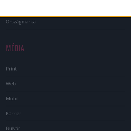
Sportbiznisz
Országmárka
MÉDIA
Print
Web
Mobil
Karrier
Bulvár