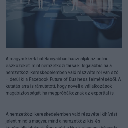
A magyar kkv-k hatékonyabban használják az online
eszközöket, mint nemzetközi társaik, legalábbis ha a
nemzetközi kereskedelemben való részvételről van szó
– derül ki a Facebook Future of Business felméréséből. A
kutatás arra is rámutatott, hogy növeli a vállalkozások
magabiztosságát, ha megpróbálkoznak az exporttal is.
A nemzetközi kereskedelemben való részvétel kihívást
jelent mind a magyar, mind a nemzetközi kis-és
középvállalatoknak. Épp ezért a kkv-k alacsony hányada