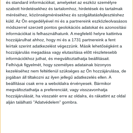
arány csupán 19% és 35% – derül ki a Future of Business
és standard információkat, amelyeket az eszköz személyre
szabott hirdetésekhez és tartalomhoz, hirdetések és tartalmak
című felmérés legújabb kiadásából, amely a Facebook, a
méréséhez, közönségmérésekhez és szolgáltatásfejlesztéshez
Gazdasági Együttműködési és Fejlesztési Szervezet
küld.
Az Ön engedélyével mi és a partnereink eszközleolvasásos
(OECD) és a Világbank együttműködésével készült.
módszerrel szerzett pontos geolokációs adatokat és azonosítási
információkat is felhasználhatunk. A megfelelő helyre kattintva
Magyarországon a külkereskedelemben résztvevők
hozzájárulhat ahhoz, hogy mi és a 1731 partnereink a fent
(exportőrök, importőrök) 70%-a elégedett jelenlegi üzleti
leírtak szerint adatkezelést végezzünk. Másik lehetőségként a
helyzetével, míg a hazai piacon mozgó vállalatok
hozzájárulás megadása vagy elutasítása előtt részletesebb
információkhoz juthat, és megváltoztathatja beállításait.
esetében ez az arány csupán 61%. Kisebb különbség
Felhívjuk figyelmét, hogy személyes adatainak bizonyos
figyelhető meg a cégek jövőképe esetén: míg a
kezeléséhez nem feltétlenül szükséges az Ön hozzájárulása, de
nemzetközi kereskedelemben résztvevők 83%-a, a
jogában áll tiltakozni az ilyen jellegű adatkezelés ellen. A
magyar piacon tevékenykedők 80%-a pozitív a saját
beállításai csak erre a weboldalra érvényesek. Bármikor
jövőjét illetően.
megváltoztathatja a preferenciáit, vagy visszavonhatja
hozzájárulását, ha visszatér erre az oldalra, és rákattint az oldal
A kutatás rámutatott, hogy az exporttal foglalkozó kkv-k
alján található "Adatvédelem" gombra.
üzleti modelljének egyik legfontosabb eleme a
kereskedelem. Tíz vállalkozásból négyen állították azt,
hogy a bevételük több mint 25%-a nemzetközi
kereskedelemből származik. Ezen vállalatok nemzetközi