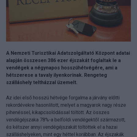
A Nemzeti Turisztikai Adatszolgáltató Központ adatai
alapján összesen 386 ezer éjszakát foglaltak le a
vendégek a négynapos hosszúhétvégére, ami a
hétszerese a tavaly ilyenkorinak. Rengeteg
szálláshely teltházzal üzemelt.
Az idei első hosszú hétvége forgalma a járvány előtti
rekordévekre hasonlított, melyet a magyarok nagy része
pihenéssel, kikapcsolódással töltött. Az összes
vendégéjszaka 78%-a belföldi vendégektől származott,
és kétszer annyi vendégéjszakát töltöttek el a hazai
szálláshelyeken, mint egy héttel korábban. Az éjszakák