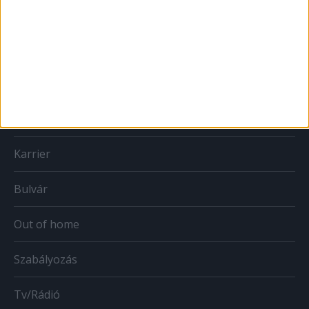
Print
Web
Mobil
Karrier
Bulvár
Out of home
Szabályozás
Tv/Rádió