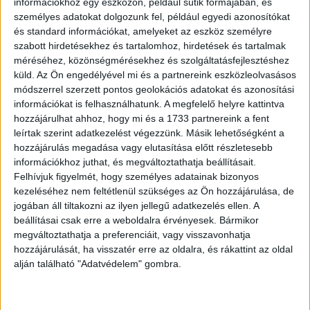
információkhoz egy eszközön, például sütik formájában, és
bevételt könyveltek el, amelynek 31%-a külföldiektől,
személyes adatokat dolgozunk fel, például egyedi azonosítókat
69%-a pedig belföldiektől származott.
és standard információkat, amelyeket az eszköz személyre
szabott hirdetésekhez és tartalomhoz, hirdetések és tartalmak
Nagy volt az érdeklődés a vendéglátóhelyek iránt is, a
méréséhez, közönségmérésekhez és szolgáltatásfejlesztéshez
hosszú hétvége első három napján 10,2 milliárd forint
küld.
Az Ön engedélyével mi és a partnereink eszközleolvasásos
árbevétel folyt be. A legtöbbet március 13-án vasárnap
módszerrel szerzett pontos geolokációs adatokat és azonosítási
információkat is felhasználhatunk. A megfelelő helyre kattintva
költöttek a vendégek, összesen 3,9 milliárd forintot.
hozzájárulhat ahhoz, hogy mi és a 1733 partnereink a fent
leírtak szerint adatkezelést végezzünk. Másik lehetőségként a
Legközelebb áprilisban, a húsvéti időszakban lehet
hozzájárulás megadása vagy elutasítása előtt részletesebb
számítani a mostanihoz hasonló, hatalmas érdeklődésre.
információkhoz juthat, és megváltoztathatja beállításait.
Az eddig beérkezett foglalások alapján áprilisra már most
Felhívjuk figyelmét, hogy személyes adatainak bizonyos
1,4 millió éjszaka foglalás érkezett, de májusra is már 1,2
kezeléséhez nem feltétlenül szükséges az Ön hozzájárulása, de
millió vendégéjszakát látni a rendszerben.
jogában áll tiltakozni az ilyen jellegű adatkezelés ellen. A
beállításai csak erre a weboldalra érvényesek. Bármikor
megváltoztathatja a preferenciáit, vagy visszavonhatja
hozzájárulását, ha visszatér erre az oldalra, és rákattint az oldal
OLVASTA MÁR?
alján található "Adatvédelem" gombra.