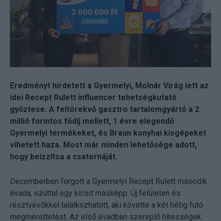
Eredményt hirdetett a Gyermelyi, Molnár Virág lett az
idei Recept Rulett influencer tehetségkutató
győztese. A feltörekvő gasztro tartalomgyártó a 2
millió forintos fődíj mellett, 1 évre elegendő
Gyermelyi termékeket, és Braun konyhai kisgépeket
vihetett haza. Most már minden lehetősége adott,
hogy beizzítsa a csatornáját.
Decemberben forgott a Gyermelyi Recept Rulett második
évada, ezúttal egy kicsit másképp. Új felületen és
résztvevőkkel találkozhatott, aki követte a két hétig futó
megmérettetést. Az első évadban szereplő hírességek