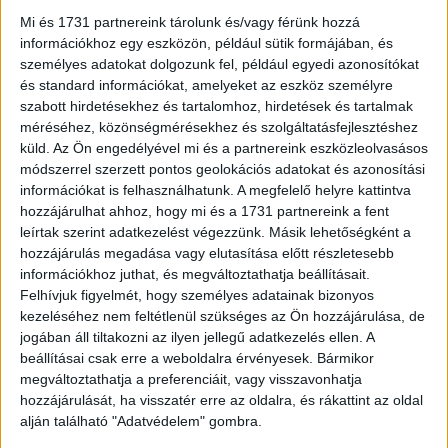
Velük forgatták le az összesen 16 részes sorozatot,
Mi és 1731 partnereink tárolunk és/vagy férünk hozzá
amelyből minden versenyzőnek 4 epizódja került fel a
információkhoz egy eszközön, például sütik formájában, és
Gyermelyi csatornájára.
személyes adatokat dolgozunk fel, például egyedi azonosítókat
és standard információkat, amelyeket az eszköz személyre
A verseny során a négy döntősnek számos kihívással
szabott hirdetésekhez és tartalomhoz, hirdetések és tartalmak
kellett szembenéznie, melyek között a saját recept
méréséhez, közönségmérésekhez és szolgáltatásfejlesztéshez
küld.
Az Ön engedélyével mi és a partnereink eszközleolvasásos
elkészítése közben különféle nehezítések és más
módszerrel szerzett pontos geolokációs adatokat és azonosítási
versenyzők epizódjaiban való segítségnyújtás is
információkat is felhasználhatunk. A megfelelő helyre kattintva
szerepelt. Ezáltal nemcsak a főzéshez való
hozzájárulhat ahhoz, hogy mi és a 1731 partnereink a fent
tehetségükről, hanem együttműködési képességeikről és
leírtak szerint adatkezelést végezzünk. Másik lehetőségként a
kreativitásukról is képet kaphattak a nézők. A
hozzájárulás megadása vagy elutasítása előtt részletesebb
tehetségkutatót hatalmas érdeklődés övezte, az
információkhoz juthat, és megváltoztathatja beállításait.
epizódok átlagosan 1,2 millió megtekintést értek el a
Felhívjuk figyelmét, hogy személyes adatainak bizonyos
kezeléséhez nem feltétlenül szükséges az Ön hozzájárulása, de
szervező TikTok oldalán.
jogában áll tiltakozni az ilyen jellegű adatkezelés ellen. A
beállításai csak erre a weboldalra érvényesek. Bármikor
A verseny győztesének kiválasztása végül 2 fázisban
megváltoztathatja a preferenciáit, vagy visszavonhatja
zajlott. Az első körben a játék házigazdája és zsűrije, a
hozzájárulását, ha visszatér erre az oldalra, és rákattint az oldal
tavalyi Recept Rulett nyertese, Sass Dani gasztroszakértő
alján található "Adatvédelem" gombra.
pontozta a 4 versenyzőt. Ezután a TikTok nézőkön volt a