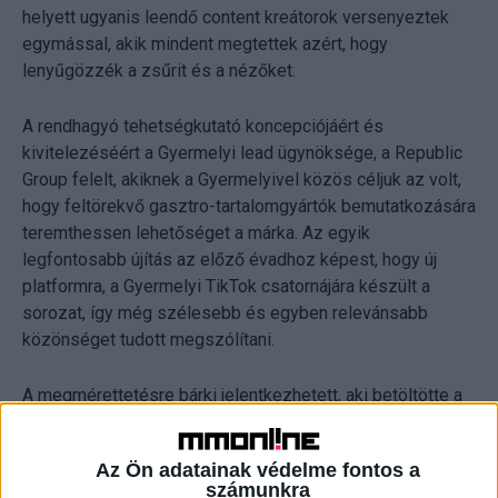
helyett ugyanis leendő content kreátorok versenyeztek
egymással, akik mindent megtettek azért, hogy
lenyűgözzék a zsűrit és a nézőket.
A rendhagyó tehetségkutató koncepciójáért és
kivitelezéséért a Gyermelyi lead ügynöksége, a Republic
Group felelt, akiknek a Gyermelyivel közös céljuk az volt,
hogy feltörekvő gasztro-tartalomgyártók bemutatkozására
teremthessen lehetőséget a márka. Az egyik
legfontosabb újítás az előző évadhoz képest, hogy új
platformra, a Gyermelyi TikTok csatornájára készült a
sorozat, így még szélesebb és egyben relevánsabb
közönséget tudott megszólítani.
A megmérettetésre bárki jelentkezhetett, aki betöltötte a
18. életévét, és legalább 2000 követővel rendelkezett a
TikTokon. Összesen 27 tehetséges jelentkező adta be
Az Ön adatainak védelme fontos a
pályázatát, akik közül a zsűri választotta ki a 4 döntőst.
számunkra