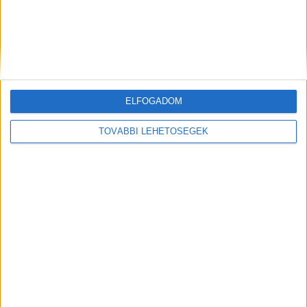
ELFOGADOM
Korábbi adások
TOVÁBBI LEHETŐSÉGEK
A rovat támogatói:
Még több podcast