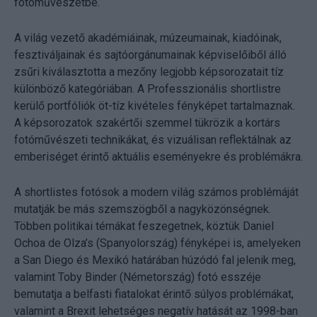
fotóművészetbe.
A világ vezető akadémiáinak, múzeumainak, kiadóinak,
fesztiváljainak és sajtóorgánumainak képviselőiből álló
zsűri kiválasztotta a mezőny legjobb képsorozatait tíz
különböző kategóriában. A Professzionális shortlistre
kerülő portfóliók öt-tíz kivételes fényképet tartalmaznak.
A képsorozatok szakértői szemmel tükrözik a kortárs
fotóművészeti technikákat, és vizuálisan reflektálnak az
emberiséget érintő aktuális eseményekre és problémákra.
A shortlistes fotósok a modern világ számos problémáját
mutatják be más szemszögből a nagyközönségnek.
Többen politikai témákat feszegetnek, köztük Daniel
Ochoa de Olza’s (Spanyolország) fényképei is, amelyeken
a San Diego és Mexikó határában húzódó fal jelenik meg,
valamint Toby Binder (Németország) fotó esszéje
bemutatja a belfasti fiatalokat érintő súlyos problémákat,
valamint a Brexit lehetséges negatív hatását az 1998-ban