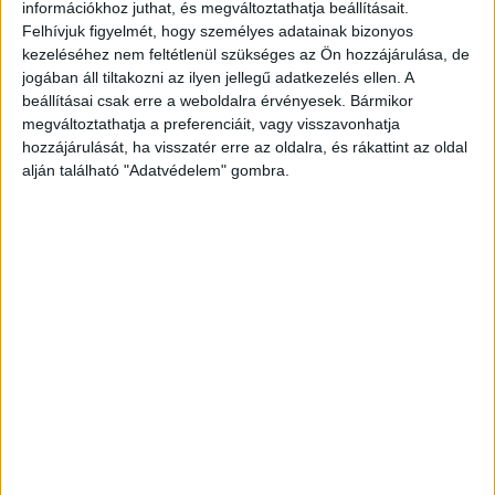
szubkulturáját mutatja be, miközben Kohei Ueno (Japán) a
információkhoz juthat, és megváltoztathatja beállításait.
szabadtüdős merülés kompetitív víz alatti világába
Felhívjuk figyelmét, hogy személyes adatainak bizonyos
kalauzolja el a nézőt. Alessandro Grassani (Olaszország)
kezeléséhez nem feltétlenül szükséges az Ön hozzájárulása, de
jogában áll tiltakozni az ilyen jellegű adatkezelés ellen. A
lenyűgöző portréfotókon mutatja be a Kongói
beállításai csak erre a weboldalra érvényesek. Bármikor
Demokratikus Köztársaság női bokszolóinak mindennapi
megváltoztathatja a preferenciáit, vagy visszavonhatja
életét.
hozzájárulását, ha visszatér erre az oldalra, és rákattint az oldal
alján található "Adatvédelem" gombra.
A shortlistes fotósok sikerét jelzi, hogy a 2019-es
Professzionális versenyre minden eddiginél több
nevezés érkezett a világ 161 országából, köztük
Gabonból, Paraguayból és Elefántcsontpartról. A
shortlistesek listáján is több nemzetiség kezdő és profi
fotósa is szerepel, köztük Saint Kitts és Nevisből,
Finnországból, Japánból, Kolumbiából és Iránból.
A Professzionális verseny shortlistes fotósai a kategória
győzelem mellett esélyt kapnak, hogy elnyerjék az Év
fotósa díjat és az elismeréssel járó 25 000 dolláros
pénznyereményt. A kategóriák második és harmadik