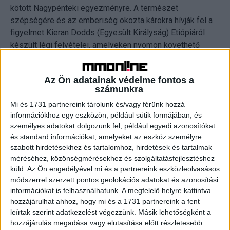
kötött Nagypénteki egyezményre. A természet
szépségére és az emberiség okozta károkra hívják fel a
figyelmet Kieran Dodds (Egyesült Királyság) Etiópiáról
készült légi felvételei, amelyeken nyomon követhető
milyen befolyással volt természetes erdeinek 95%-nak
elvesztése az ország ökoszisztémájára. Leah
Az Ön adatainak védelme fontos a
Schretenthaler (Amerikai Egyesült Államok) hagyományos
számunkra
celluloidot és zselatinos előhívópapírt használva mutatja
Mi és 1731 partnereink tárolunk és/vagy férünk hozzá
be Hawaii ellentmondásos infrastrukturális projektjeit. A
információkhoz egy eszközön, például sütik formájában, és
fényképeken lézeres eljárással “hegszerű” sebeket ejtett,
személyes adatokat dolgozunk fel, például egyedi azonosítókat
ezzel is demonstrálva a térség természeti értékeinek
és standard információkat, amelyeket az eszköz személyre
sebezhetőségét.
szabott hirdetésekhez és tartalomhoz, hirdetések és tartalmak
méréséhez, közönségmérésekhez és szolgáltatásfejlesztéshez
A fényképek segítségével olyan emberek mindennapi
küld.
Az Ön engedélyével mi és a partnereink eszközleolvasásos
módszerrel szerzett pontos geolokációs adatokat és azonosítási
életébe és színtereibe is bepillantást nyerhetünk,
információkat is felhasználhatunk. A megfelelő helyre kattintva
amelyekbe másképpen nem lenne lehetséges: Alice Mann
hozzájárulhat ahhoz, hogy mi és a 1731 partnereink a fent
(Dél-afrikai Köztársaság) munkája a csak női tagokból álló
leírtak szerint adatkezelést végezzünk. Másik lehetőségként a
dob mazsorett csoportok egyedi és törekvő
hozzájárulás megadása vagy elutasítása előtt részletesebb