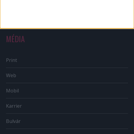
Országmárka
MÉDIA
Print
Web
Mobil
Karrier
Bulvár